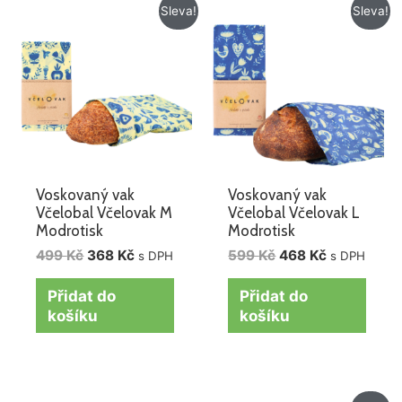
Původní
Aktuální
Původní
Aktuální
Sleva!
Sleva!
cena
cena
cena
cena
byla:
je:
byla:
je:
499 Kč.
368 Kč.
599 Kč.
468 Kč.
Voskovaný vak
Voskovaný vak
Včelobal Včelovak M
Včelobal Včelovak L
Modrotisk
Modrotisk
499
Kč
368
Kč
599
Kč
468
Kč
s DPH
s DPH
Přidat do
Přidat do
košíku
košíku