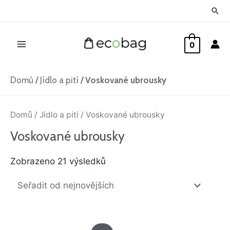
Přeskočit
Hled
na
Main
obsah
0
Menu
Domů
/
Jídlo a pití
/
Voskované ubrousky
Seřazeno
od
Domů
/
Jídlo a pití
/ Voskované ubrousky
nejnovějších
Voskované ubrousky
Zobrazeno 21 výsledků