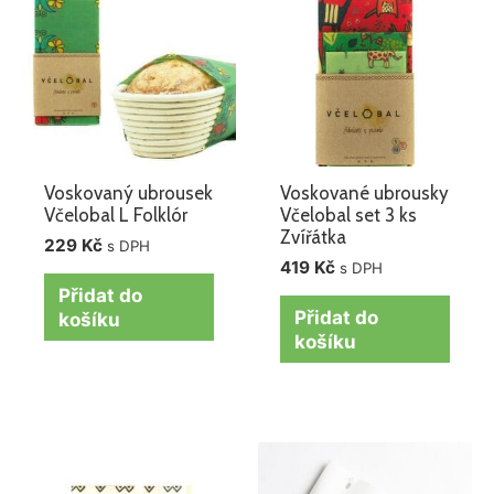
Voskovaný ubrousek
Voskované ubrousky
Včelobal L Folklór
Včelobal set 3 ks
Zvířátka
229
Kč
s DPH
419
Kč
s DPH
Přidat do
Přidat do
košíku
košíku