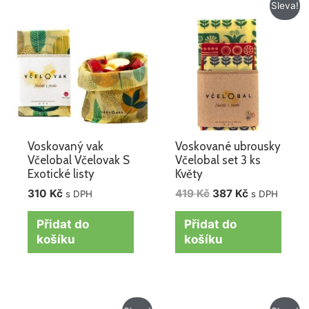
Původní
Aktuální
Sleva!
cena
cena
byla:
je:
419 Kč.
387 Kč.
Voskovaný vak
Voskované ubrousky
Včelobal Včelovak S
Včelobal set 3 ks
Exotické listy
Květy
310
Kč
419
Kč
387
Kč
s DPH
s DPH
Přidat do
Přidat do
košíku
košíku
Původní
Aktuální
Původní
Aktuální