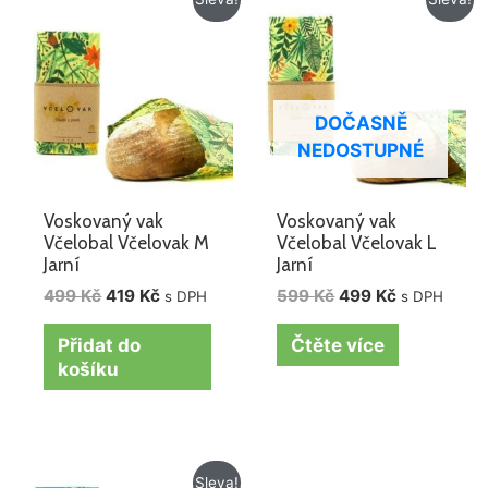
cena
cena
cena
cena
byla:
je:
byla:
je:
499 Kč.
419 Kč.
599 Kč.
499 Kč.
DOČASNĚ
NEDOSTUPNÉ
Voskovaný vak
Voskovaný vak
Včelobal Včelovak M
Včelobal Včelovak L
Jarní
Jarní
499
Kč
419
Kč
599
Kč
499
Kč
s DPH
s DPH
Přidat do
Čtěte více
košíku
Původní
Aktuální
Sleva!