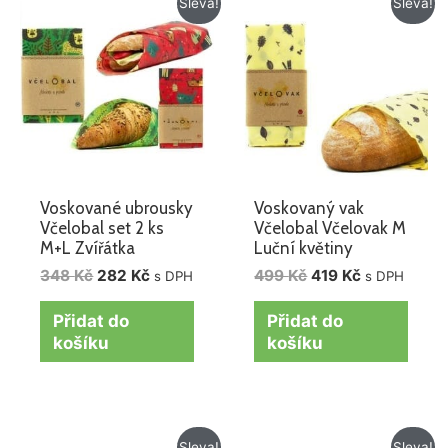
Sleva!
Sleva!
cena
cena
cena
cena
byla:
je:
byla:
je:
348 Kč.
282 Kč.
499 Kč.
419 Kč.
Voskované ubrousky
Voskovaný vak
Včelobal set 2 ks
Včelobal Včelovak M
M+L Zvířátka
Luční květiny
348
Kč
282
Kč
499
Kč
419
Kč
s DPH
s DPH
Přidat do
Přidat do
košíku
košíku
Původní
Aktuální
Původní
Aktuální
Sleva!
Sleva!