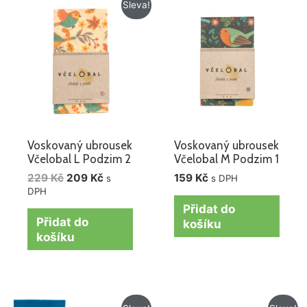
Původní
Aktuální
Sleva!
cena
cena
byla:
je:
229 Kč.
209 Kč.
Voskovaný ubrousek
Voskovaný ubrousek
Včelobal L Podzim 2
Včelobal M Podzim 1
229
Kč
209
Kč
159
Kč
s
s DPH
DPH
Přidat do
Přidat do
košíku
košíku
Původní
Aktuální
Původní
Aktuální