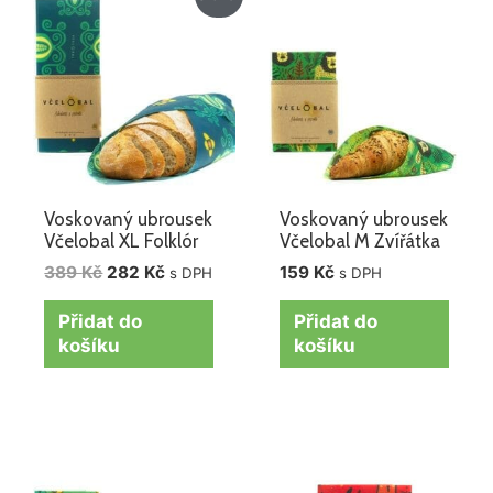
cena
cena
byla:
je:
389 Kč.
282 Kč.
Voskovaný ubrousek
Voskovaný ubrousek
Včelobal XL Folklór
Včelobal M Zvířátka
389
Kč
282
Kč
159
Kč
s DPH
s DPH
Přidat do
Přidat do
košíku
košíku