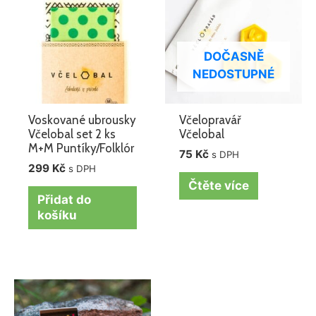
DOČASNĚ
NEDOSTUPNÉ
Voskované ubrousky
Včelopravář
Včelobal set 2 ks
Včelobal
M+M Puntíky/Folklór
75
Kč
s DPH
299
Kč
s DPH
Čtěte více
Přidat do
košíku