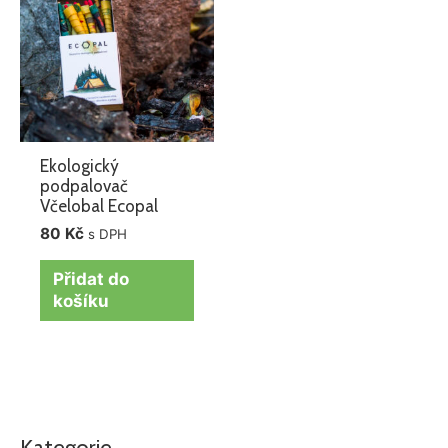
Ekologický
podpalovač
Včelobal Ecopal
80
Kč
s DPH
Přidat do
košíku
Kategorie