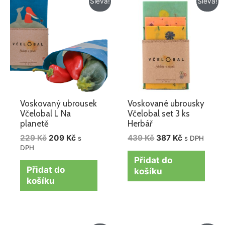
Sleva!
Sleva!
cena
cena
cena
cena
byla:
je:
byla:
je:
229 Kč.
209 Kč.
439 Kč.
387 Kč.
Voskovaný ubrousek
Voskované ubrousky
Včelobal L Na
Včelobal set 3 ks
planetě
Herbář
229
Kč
209
Kč
439
Kč
387
Kč
s
s DPH
DPH
Přidat do
Přidat do
košíku
košíku