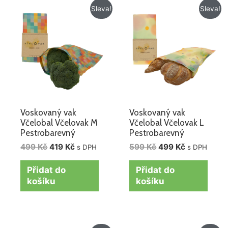
Původní
Aktuální
Původní
Aktuální
Sleva!
Sleva!
cena
cena
cena
cena
byla:
je:
byla:
je:
499 Kč.
419 Kč.
599 Kč.
499 Kč.
Voskovaný vak
Voskovaný vak
Včelobal Včelovak M
Včelobal Včelovak L
Pestrobarevný
Pestrobarevný
499
Kč
419
Kč
599
Kč
499
Kč
s DPH
s DPH
Přidat do
Přidat do
košíku
košíku