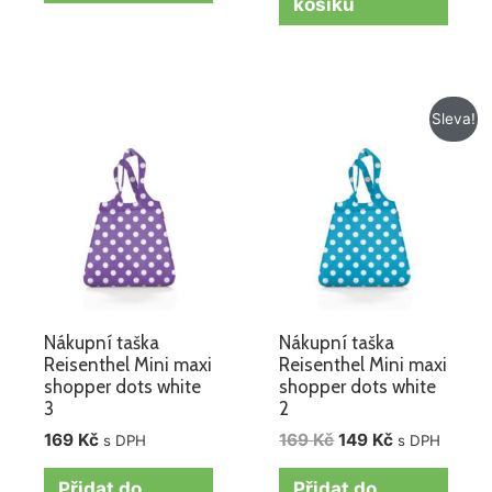
košíku
Původní
Aktuální
Sleva!
cena
cena
byla:
je:
169 Kč.
149 Kč.
Nákupní taška
Nákupní taška
Reisenthel Mini maxi
Reisenthel Mini maxi
shopper dots white
shopper dots white
3
2
169
Kč
169
Kč
149
Kč
s DPH
s DPH
Přidat do
Přidat do