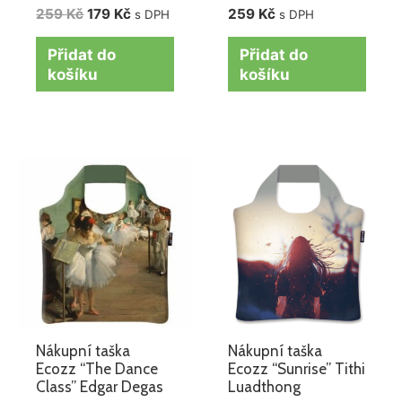
259
Kč
179
Kč
259
Kč
s DPH
s DPH
Přidat do
Přidat do
košíku
košíku
Nákupní taška
Nákupní taška
Ecozz “The Dance
Ecozz “Sunrise” Tithi
Class” Edgar Degas
Luadthong