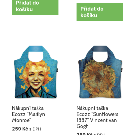
Přidat do
Přidat do
košíku
košíku
Nákupní taška
Nákupní taška
Ecozz “Marilyn
Ecozz “Sunflowers
Monroe”
1887” Vincent van
Gogh
259
Kč
s DPH
259
Kč
s DPH