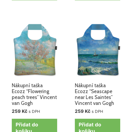
Nákupní taška
Nákupní taška
Ecozz “Flowering
Ecozz “Seascape
peach trees” Vincent
near Les Saintes”
van Gogh
Vincent van Gogh
259
Kč
259
Kč
s DPH
s DPH
Přidat do
Přidat do
košíku
košíku