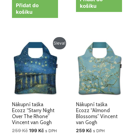
Přidat do
košíku
košíku
Původní
Aktuální
Sleva!
cena
cena
byla:
je:
259 Kč.
199 Kč.
Nákupní taška
Nákupní taška
Ecozz “Starry Night
Ecozz “Almond
Over The Rhone”
Blossoms” Vincent
Vincent van Gogh
van Gogh
259
Kč
199
Kč
259
Kč
s DPH
s DPH