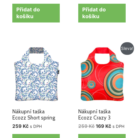
Přidat do
Přidat do
košíku
košíku
Původní
Aktuální
Sleva!
cena
cena
byla:
je:
259 Kč.
169 Kč.
Nákupní taška
Nákupní taška
Ecozz Short spring
Ecozz Crazy 3
259
Kč
259
Kč
169
Kč
s DPH
s DPH