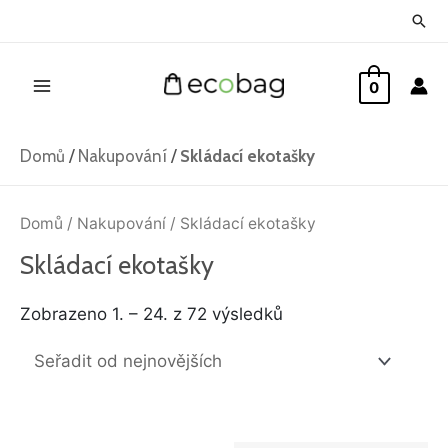
Přeskočit
Hled
na
Main
obsah
0
Menu
Domů
/
Nakupování
/
Skládací ekotašky
Seřazeno
od
Domů
/
Nakupování
/ Skládací ekotašky
nejnovějších
Skládací ekotašky
Zobrazeno 1. – 24. z 72 výsledků