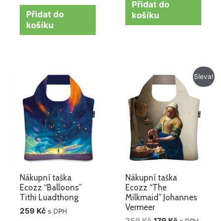
Přidat do
Přidat do
košíku
košíku
Původní
Aktuální
Sleva!
cena
cena
byla:
je:
259 Kč.
179 Kč.
Nákupní taška
Nákupní taška
Ecozz “Balloons”
Ecozz “The
Tithi Luadthong
Milkmaid” Johannes
Vermeer
259
Kč
s DPH
259
Kč
179
Kč