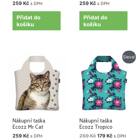
259
Kč
259
Kč
s DPH
s DPH
Přidat do
Přidat do
košíku
košíku
Původní
Aktuální
Sleva!
cena
cena
byla:
je:
259 Kč.
179 Kč.
Nákupní taška
Nákupní taška
Ecozz Mr Cat
Ecozz Tropico
259
Kč
259
Kč
179
Kč
s DPH
s DPH