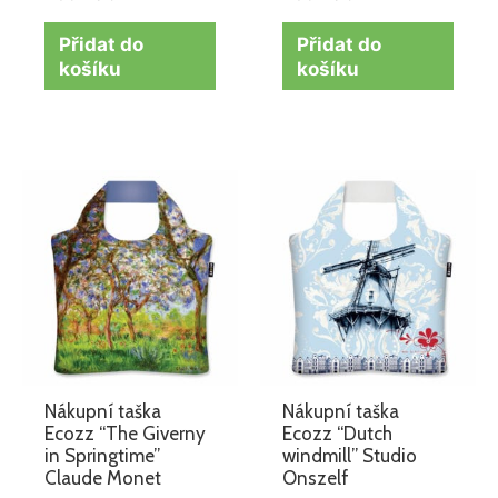
Přidat do
Přidat do
košíku
košíku
Nákupní taška
Nákupní taška
Ecozz “The Giverny
Ecozz “Dutch
in Springtime”
windmill” Studio
Claude Monet
Onszelf