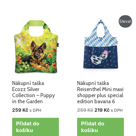
Původní
Aktuální
Sleva!
cena
cena
byla:
je:
259 Kč.
219 Kč.
Nákupní taška
Nákupní taška
Ecozz Silver
Reisenthel Mini maxi
Collection – Puppy
shopper plus special
in the Garden
edition bavaria 6
259
Kč
259
Kč
219
Kč
s DPH
s DPH
Přidat do
Přidat do
košíku
košíku