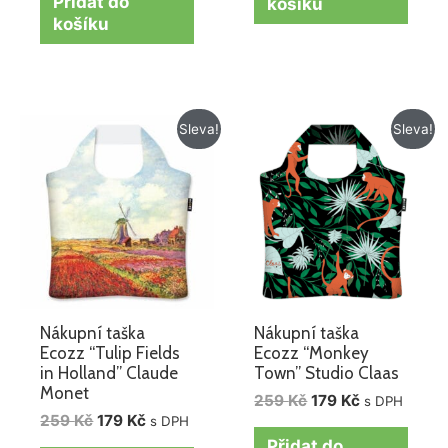
Přidat do
košíku
košíku
Původní
Aktuální
Původní
Aktuální
Sleva!
Sleva!
cena
cena
cena
cena
byla:
je:
byla:
je:
259 Kč.
179 Kč.
259 Kč.
179 Kč.
Nákupní taška
Nákupní taška
Ecozz “Tulip Fields
Ecozz “Monkey
in Holland” Claude
Town” Studio Claas
Monet
259
Kč
179
Kč
s DPH
259
Kč
179
Kč
s DPH
Přidat do