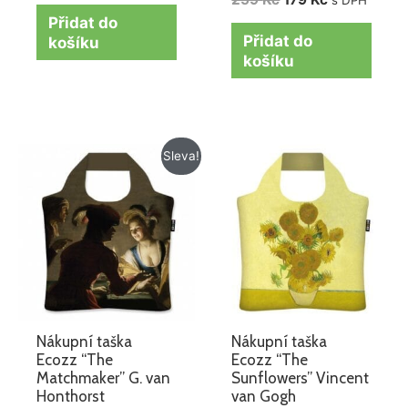
s DPH
Přidat do
Přidat do
košíku
košíku
Původní
Aktuální
Sleva!
cena
cena
byla:
je:
259 Kč.
179 Kč.
Nákupní taška
Nákupní taška
Ecozz “The
Ecozz “The
Matchmaker” G. van
Sunflowers” Vincent
Honthorst
van Gogh