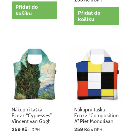
Přidat do
Přidat do
košíku
košíku
Nákupní taška
Nákupní taška
Ecozz “Cypresses”
Ecozz “Composition
Vincent van Gogh
A” Piet Mondriaan
259
Kč
259
Kč
s DPH
s DPH