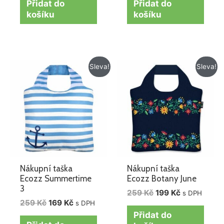
Přidat do
Přidat do
košíku
košíku
Původní
Aktuální
Původní
Aktuální
Sleva!
Sleva!
cena
cena
cena
cena
byla:
je:
byla:
je:
259 Kč.
169 Kč.
259 Kč.
199 Kč.
Nákupní taška
Nákupní taška
Ecozz Summertime
Ecozz Botany June
3
259
Kč
199
Kč
s DPH
259
Kč
169
Kč
s DPH
Přidat do