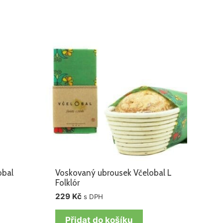
obal
Voskovaný ubrousek Včelobal L
Folklór
229
Kč
s DPH
Přidat do košíku