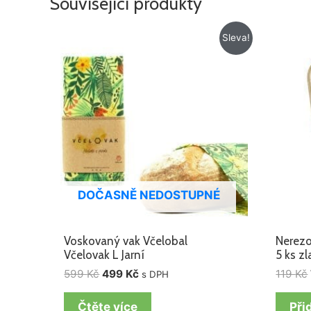
Související produkty
Původní
Aktuální
Sleva!
cena
cena
byla:
je:
599 Kč.
499 Kč.
DOČASNĚ NEDOSTUPNÉ
Voskovaný vak Včelobal
Nerezo
Včelovak L Jarní
5 ks zl
599
Kč
499
Kč
119
Kč
s DPH
Čtěte více
Při