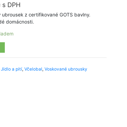
č
s DPH
 ubrousek z certifikované GOTS bavlny.
dé domácnosti.
kladem
,
Jídlo a pití
,
Včelobal
,
Voskované ubrousky