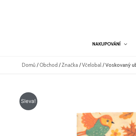
Přeskočit
na
obsah
NAKUPOVÁNÍ
Domů
/
Obchod
/
Značka
/
Včelobal
/
Voskovaný ub
Sleva!