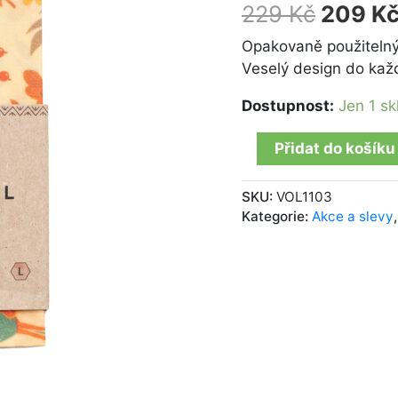
2
229
Kč
209
K
množství
Opakovaně použitelný
Veselý design do kaž
Dostupnost:
Jen 1 s
Přidat do košíku
SKU:
VOL1103
Kategorie:
Akce a slevy