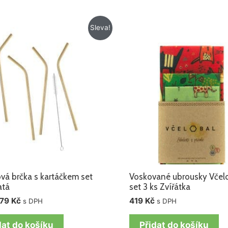
Původní
Aktuální
Sleva!
cena
cena
byla:
je:
119 Kč.
79 Kč.
vá brčka s kartáčkem set
Voskované ubrousky Včel
atá
set 3 ks Zvířátka
79
Kč
419
Kč
s DPH
s DPH
dat do košíku
Přidat do košíku