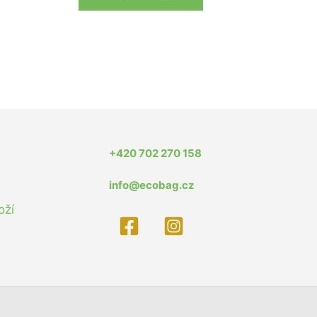
+420 702 270 158
info@ecobag.cz
oží