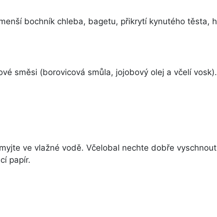
menší bochník chleba, bagetu, přikrytí kynutého těsta, h
é směsi (borovicová smůla, jojobový olej a včelí vosk).
omyjte ve vlažné vodě. Včelobal nechte dobře vyschnout
í papír.