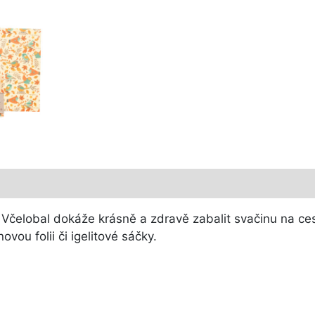
!
Včelobal dokáže krásně a zdravě zabalit svačinu na cest
vou folii či igelitové sáčky.