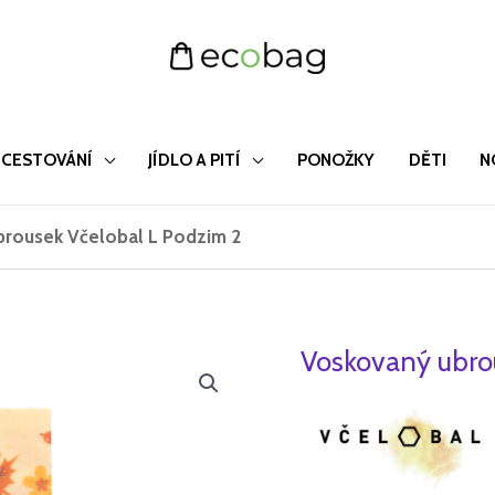
CESTOVÁNÍ
JÍDLO A PITÍ
PONOŽKY
DĚTI
N
rousek Včelobal L Podzim 2
Voskovaný ubro
Voskovaný
Původ
ubrousek
cena
Včelobal
L
byla:
Podzim
229 Kč