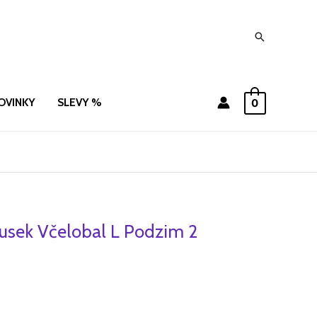
Hledat
OVINKY
SLEVY %
0
usek Včelobal L Podzim 2
ní
Aktuální
cena
je:
.
209 Kč.