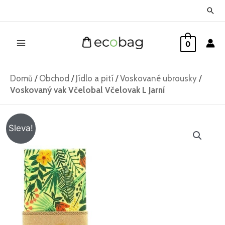
Přeskočit
Hled
na
Main
obsah
0
Menu
Domů
/
Obchod
/
Jídlo a pití
/
Voskované ubrousky
/
Voskovaný vak Včelobal Včelovak L Jarní
Původní
Aktuální
Sleva!
cena
cena
byla:
je:
599 Kč.
499 Kč.