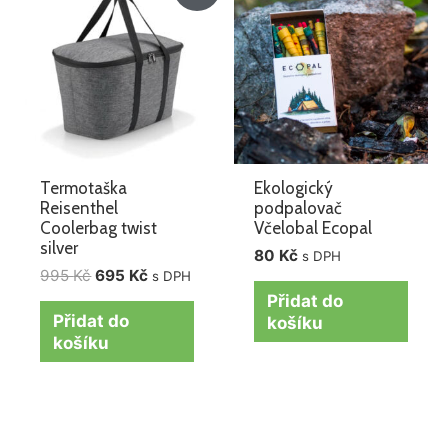
byla:
je:
995 Kč.
695 Kč.
Termotaška
Ekologický
Reisenthel
podpalovač
Coolerbag twist
Včelobal Ecopal
silver
80
Kč
s DPH
995
Kč
695
Kč
s DPH
Přidat do
Přidat do
košíku
košíku