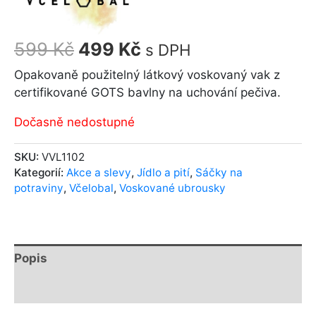
599
Kč
499
Kč
s DPH
Opakovaně použitelný látkový voskovaný vak z
certifikované GOTS bavlny na uchování pečiva.
Dočasně nedostupné
SKU:
VVL1102
Kategorií:
Akce a slevy
,
Jídlo a pití
,
Sáčky na
potraviny
,
Včelobal
,
Voskované ubrousky
Popis
Další informace