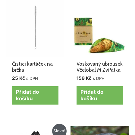
Čistící kartáček na
Voskovaný ubrousek
brčka
Včelobal M Zvířátka
25
Kč
159
Kč
s DPH
s DPH
Přidat do
Přidat do
košíku
košíku
Původní
Aktuální
Sleva!
cena
cena