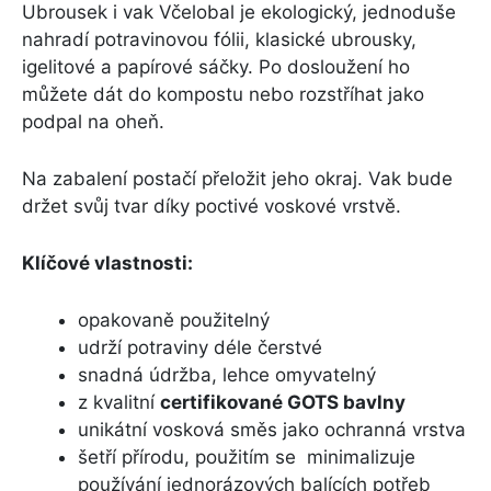
Ubrousek i vak Včelobal je ekologický, jednoduše
nahradí potravinovou fólii, klasické ubrousky,
igelitové a papírové sáčky. Po dosloužení ho
můžete dát do kompostu nebo rozstříhat jako
podpal na oheň.
Na zabalení postačí přeložit jeho okraj. Vak bude
držet svůj tvar díky poctivé voskové vrstvě.
Klíčové vlastnosti:
opakovaně použitelný
udrží potraviny déle čerstvé
snadná údržba, lehce omyvatelný
z kvalitní
certifikované GOTS bavlny
unikátní vosková směs jako ochranná vrstva
šetří přírodu, použitím se minimalizuje
používání jednorázových balících potřeb