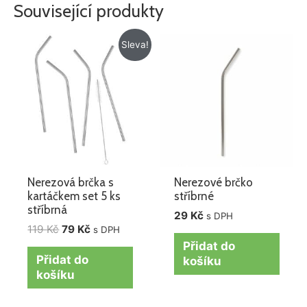
Související produkty
Původní
Aktuální
Sleva!
cena
cena
byla:
je:
119 Kč.
79 Kč.
Nerezová brčka s
Nerezové brčko
kartáčkem set 5 ks
stříbrné
stříbrná
29
Kč
s DPH
119
Kč
79
Kč
s DPH
Přidat do
Přidat do
košíku
košíku