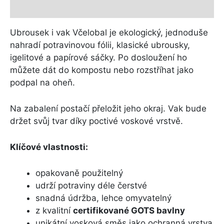
Další informace
Ubrousek i vak Včelobal je ekologický, jednoduše
nahradí potravinovou fólii, klasické ubrousky,
igelitové a papírové sáčky. Po dosloužení ho
můžete dát do kompostu nebo rozstříhat jako
podpal na oheň.
Na zabalení postačí přeložit jeho okraj. Vak bude
držet svůj tvar díky poctivé voskové vrstvě.
Klíčové vlastnosti:
opakovaně použitelný
udrží potraviny déle čerstvé
snadná údržba, lehce omyvatelný
z kvalitní
certifikované GOTS bavlny
unikátní vosková směs jako ochranná vrstva