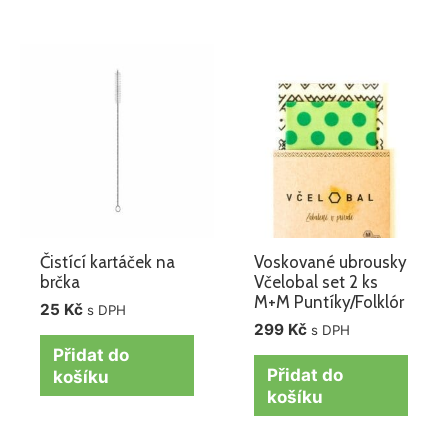
Čistící kartáček na
Voskované ubrousky
brčka
Včelobal set 2 ks
M+M Puntíky/Folklór
25
Kč
s DPH
299
Kč
s DPH
Přidat do
Přidat do
košíku
košíku