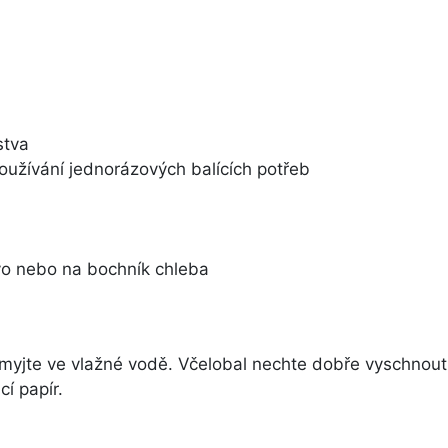
stva
používání jednorázových balících potřeb
o nebo na bochník chleba
omyjte ve vlažné vodě. Včelobal nechte dobře vyschnout
í papír.