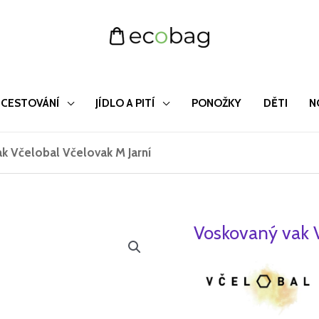
CESTOVÁNÍ
JÍDLO A PITÍ
PONOŽKY
DĚTI
N
k Včelobal Včelovak M Jarní
Voskovaný vak V
Voskovaný
Původ
vak
cena
Včelobal
Včelovak
byla:
M
499 Kč