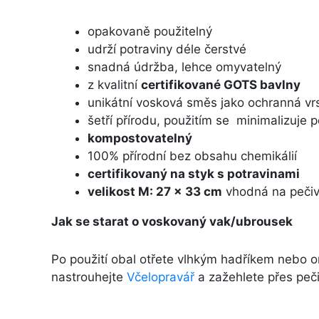
opakovaně použitelný
udrží potraviny déle čerstvé
snadná údržba, lehce omyvatelný
z kvalitní
certifikované GOTS bavlny
unikátní vosková směs jako ochranná vr
šetří přírodu, použitím se minimalizuje 
kompostovatelný
100% přírodní bez obsahu chemikálií
certifikovaný na styk s potravinami
velikost M: 27 x 33 cm
vhodná na pečiv
Jak se starat o voskovaný vak/ubrousek
Po použití obal otřete vlhkým hadříkem nebo 
nastrouhejte
Včelopravář
a zažehlete přes pečic