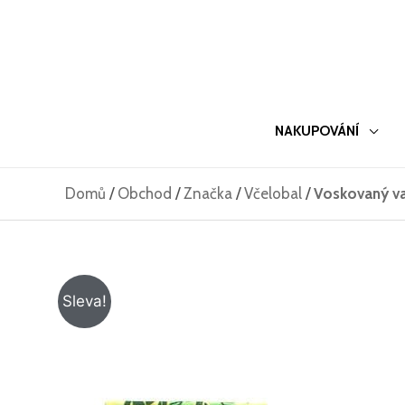
Přeskočit
na
obsah
NAKUPOVÁNÍ
Domů
/
Obchod
/
Značka
/
Včelobal
/
Voskovaný va
Sleva!