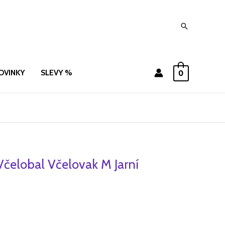
Hledat
OVINKY
SLEVY %
0
čelobal Včelovak M Jarní
ní
Aktuální
cena
je:
.
419 Kč.