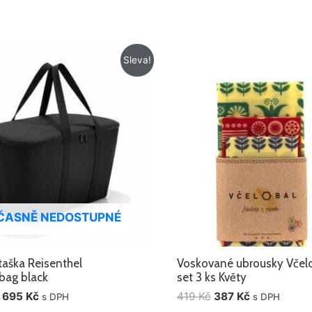
Původní
Aktuální
Původní
Aktuální
Sleva!
cena
cena
cena
cena
byla:
je:
byla:
je:
895 Kč.
695 Kč.
419 Kč.
387 Kč.
ČASNĚ NEDOSTUPNÉ
aška Reisenthel
Voskované ubrousky Včel
bag black
set 3 ks Květy
695
Kč
419
Kč
387
Kč
s DPH
s DPH