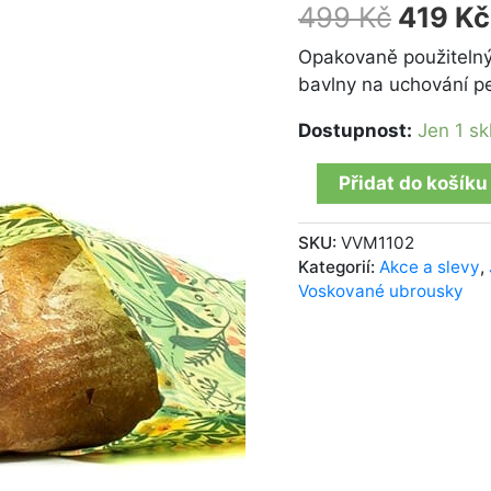
Jarní
499
Kč
419
Kč
množství
Opakovaně použitelný
bavlny na uchování pe
Dostupnost:
Jen 1 s
Přidat do košíku
SKU:
VVM1102
Kategorií:
Akce a slevy
,
Voskované ubrousky