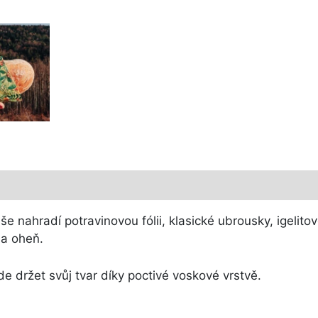
še nahradí potravinovou fólii, klasické ubrousky, igelit
na oheň.
de držet svůj tvar díky poctivé voskové vrstvě.