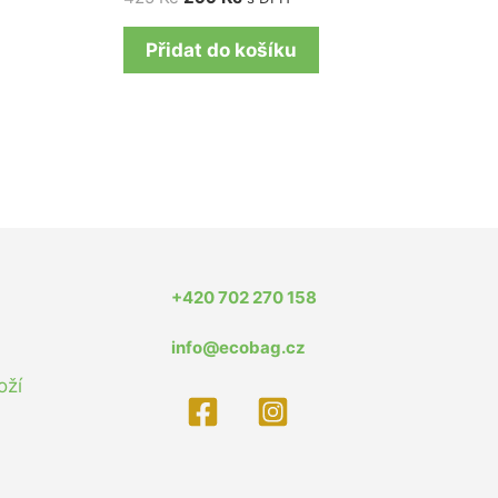
Přidat do košíku
+420 702 270 158
info@ecobag.cz
oží