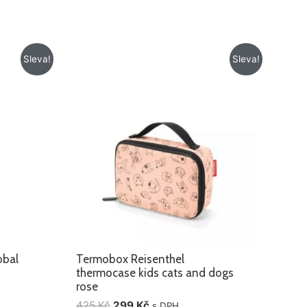
Původní
Aktuální
Sleva!
Sleva!
cena
cena
byla:
je:
425 Kč.
299 Kč.
obal
Termobox Reisenthel
thermocase kids cats and dogs
rose
425
Kč
299
Kč
s DPH