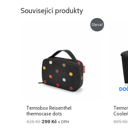
Související produkty
Původní
Aktuální
Sleva!
cena
cena
byla:
je:
425 Kč.
299 Kč.
DO
Termobox Reisenthel
Termot
thermocase dots
Cooler
425
Kč
299
Kč
895
Kč
s DPH