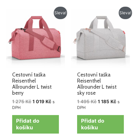
Původní
Aktuální
Původní
Aktuální
Sleva!
Sleva!
cena
cena
cena
cena
byla:
je:
byla:
je:
1
1
1
1
275 Kč.
019 Kč.
495 Kč.
185 Kč.
Cestovní taška
Cestovní taška
Reisenthel
Reisenthel
Allrounder L twist
Allrounder L twist
berry
sky rose
1 275
Kč
1 019
Kč
1 495
Kč
1 185
Kč
s
s
DPH
DPH
Přidat do
Přidat do
košíku
košíku