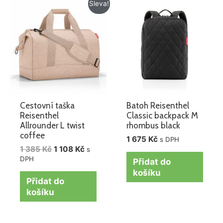
Původní
Aktuální
Sleva!
cena
cena
byla:
je:
1
1
385 Kč.
108 Kč.
Cestovní taška
Batoh Reisenthel
Reisenthel
Classic backpack M
Allrounder L twist
rhombus black
coffee
1 675
Kč
s DPH
1 385
Kč
1 108
Kč
s
DPH
Přidat do
košíku
Přidat do
košíku