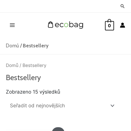
Přeskočit
Hled
na
Main
obsah
0
Menu
Domů
/
Bestsellery
Seřazeno
od
Domů
/ Bestsellery
nejnovějších
Bestsellery
Zobrazeno 15 výsledků