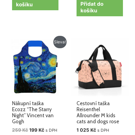
Přidat do
košíku
košíku
Původní
Aktuální
Sleva!
cena
cena
byla:
je:
259 Kč.
199 Kč.
Nákupní taška
Cestovní taška
Ecozz “The Starry
Reisenthel
Night” Vincent van
Allrounder M kids
Gogh
cats and dogs rose
259
Kč
199
Kč
1 025
Kč
s DPH
s DPH