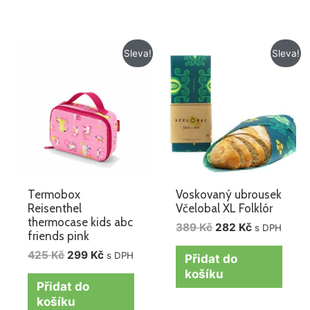
Původní
Aktuální
Původní
Aktuální
Sleva!
Sleva!
cena
cena
cena
cena
byla:
je:
byla:
je:
425 Kč.
299 Kč.
389 Kč.
282 Kč.
Termobox
Voskovaný ubrousek
Reisenthel
Včelobal XL Folklór
thermocase kids abc
389
Kč
282
Kč
s DPH
friends pink
425
Kč
299
Kč
s DPH
Přidat do
košíku
Přidat do
košíku