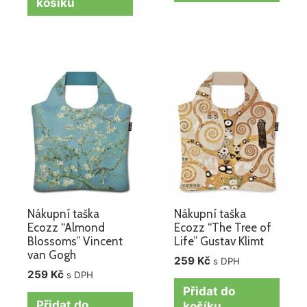
košíku
Nákupní taška
Nákupní taška
Ecozz “Almond
Ecozz “The Tree of
Blossoms” Vincent
Life” Gustav Klimt
van Gogh
259
Kč
s DPH
259
Kč
s DPH
Přidat do
Přidat do
košíku