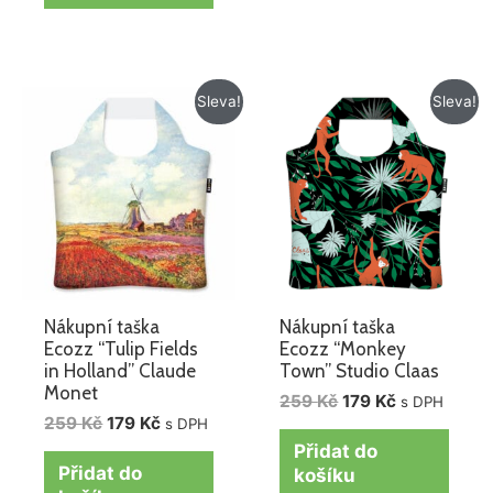
Původní
Aktuální
Původní
Aktuální
Sleva!
Sleva!
cena
cena
cena
cena
byla:
je:
byla:
je:
259 Kč.
179 Kč.
259 Kč.
179 Kč.
Nákupní taška
Nákupní taška
Ecozz “Tulip Fields
Ecozz “Monkey
in Holland” Claude
Town” Studio Claas
Monet
259
Kč
179
Kč
s DPH
259
Kč
179
Kč
s DPH
Přidat do
Přidat do
košíku