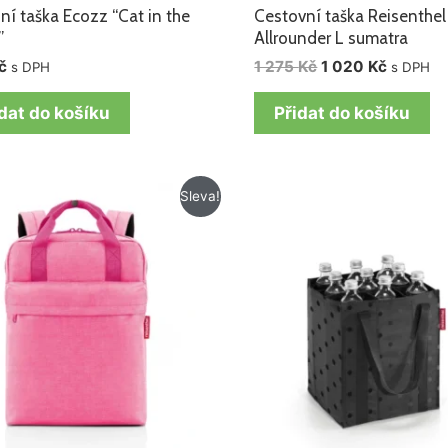
ní taška Ecozz “Cat in the
Cestovní taška Reisenthel
”
Allrounder L sumatra
č
1 275
Kč
1 020
Kč
s DPH
s DPH
dat do košíku
Přidat do košíku
Původní
Aktuální
Sleva!
cena
cena
byla:
je:
1
1
195 Kč.
015 Kč.