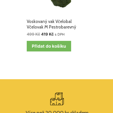
Voskovaný vak Včelobal
Včelovak M Pestrobarevný
499
Kč
419
Kč
s DPH
Přidat do košíku
Více než 20 000 ks skladem