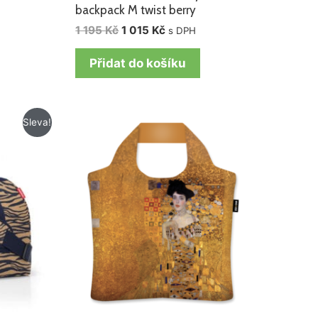
backpack M twist berry
1 195
Kč
1 015
Kč
s DPH
Přidat do košíku
í
Sleva!