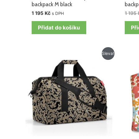
backpack M black
backpa
1 195
Kč
1 195
s DPH
Přidat do košíku
Při
Původní
Aktuální
Sleva!
cena
cena
byla:
je:
1
1
275 Kč.
175 Kč.