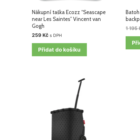
Nákupní taška Ecozz “Seascape
Batoh
near Les Saintes” Vincent van
backp
Gogh
1 195
259
Kč
s DPH
Při
Přidat do košíku