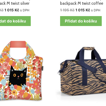
ck M twist silver
backpack M twist coffee
Kč
1 015
Kč
1 195
Kč
1 015
Kč
s DPH
s DPH
dat do košíku
Přidat do košíku
Původní
Aktuáln
cena
cena
byla:
je:
1
1
275 Kč.
020 Kč.