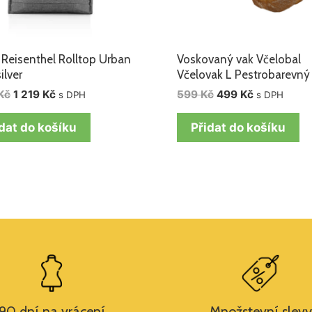
 Reisenthel Rolltop Urban
Voskovaný vak Včelobal
ilver
Včelovak L Pestrobarevný
Kč
1 219
Kč
599
Kč
499
Kč
s DPH
s DPH
dat do košíku
Přidat do košíku
90 dní na vrácení
Množstevní slevy