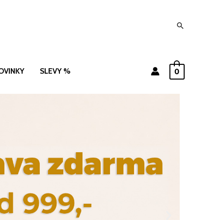
Hledat
OVINKY
SLEVY %
0