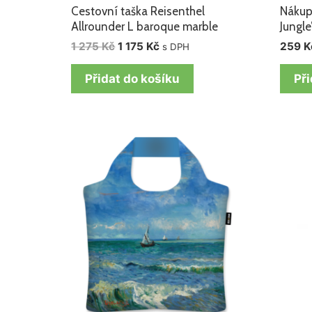
Cestovní taška Reisenthel
Nákup
Allrounder L baroque marble
Jungle
1 275
Kč
1 175
Kč
259
K
s DPH
Přidat do košíku
Při