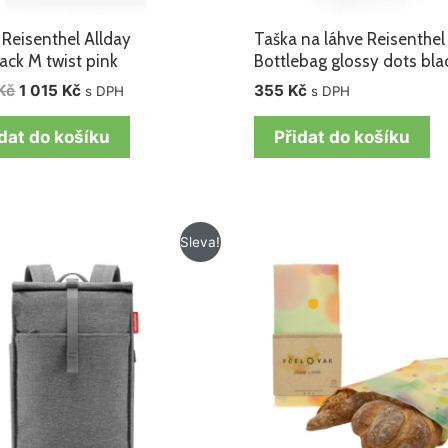
 Reisenthel Allday
Taška na láhve Reisenthel
ack M twist pink
Bottlebag glossy dots bla
Kč
1 015
Kč
355
Kč
s DPH
s DPH
dat do košíku
Přidat do košíku
Původní
Aktuální
Původní
Aktuální
Sleva!
cena
cena
cena
cena
byla:
je:
byla:
je:
1
1
599 Kč.
499 Kč.
315 Kč.
219 Kč.