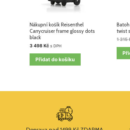
Nákupní košík Reisenthel
Batoh
Carrycruiser frame glossy dots
twist s
black
1 315
3 498
Kč
s DPH
Při
Přidat do košíku
Doprava nad 1499 Kč ZDARMA