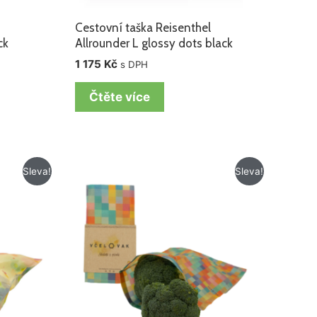
Cestovní taška Reisenthel
ck
Allrounder L glossy dots black
1 175
Kč
s DPH
Čtěte více
Původní
Aktuální
Sleva!
Sleva!
cena
cena
byla:
je:
499 Kč.
419 Kč.