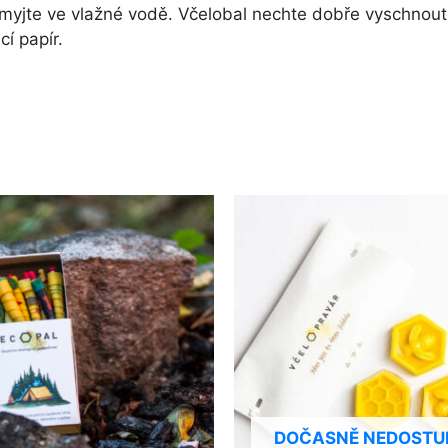
omyjte ve vlažné vodě. Včelobal nechte dobře vyschnout
í papír.
DOČASNĚ NEDOSTU