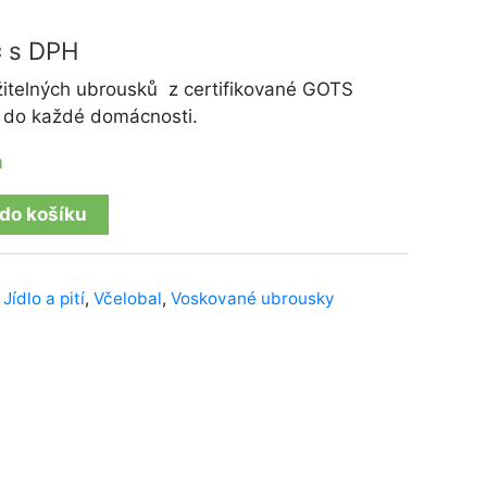
č
s DPH
telných ubrousků z certifikované GOTS
n do každé domácnosti.
m
 do košíku
,
Jídlo a pití
,
Včelobal
,
Voskované ubrousky