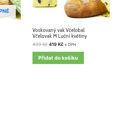
PNÉ
Voskovaný vak Včelobal
Včelovak M Luční květiny
499
Kč
419
Kč
s DPH
Přidat do košíku