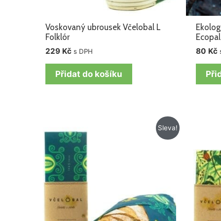
Voskovaný ubrousek Včelobal L
Ekolog
Folklór
Ecopal
229
Kč
80
Kč
s DPH
Přidat do košíku
Při
Původní
Aktuální
Sleva!
cena
cena
byla:
je:
389 Kč.
282 Kč.