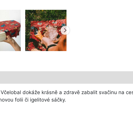
!
Včelobal dokáže krásně a zdravě zabalit svačinu na cest
vou folii či igelitové sáčky.