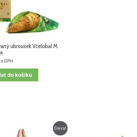
aný ubrousek Včelobal M
ka
s DPH
dat do košíku
Původní
Aktuální
Sleva!
cena
cena