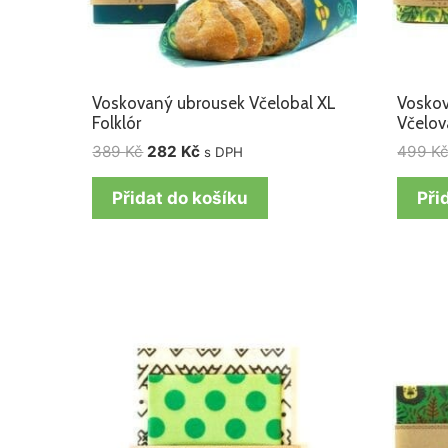
Voskovaný ubrousek Včelobal XL
Voskov
Folklór
Včelov
389
Kč
282
Kč
499
K
s DPH
Přidat do košíku
Při