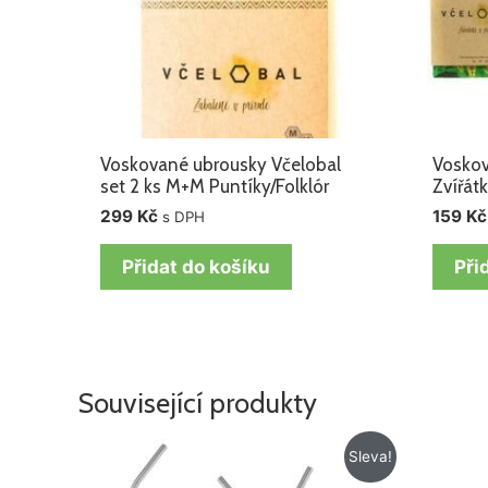
Voskované ubrousky Včelobal
Voskov
set 2 ks M+M Puntíky/Folklór
Zvířát
299
Kč
159
Kč
s DPH
Přidat do košíku
Při
Související produkty
Původní
Aktuální
Sleva!
cena
cena