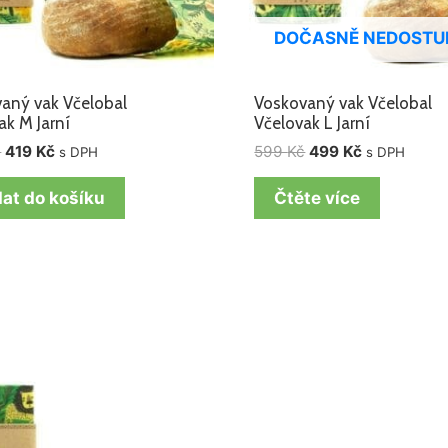
DOČASNĚ NEDOSTU
aný vak Včelobal
Voskovaný vak Včelobal
ak M Jarní
Včelovak L Jarní
č
419
Kč
599
Kč
499
Kč
s DPH
s DPH
dat do košíku
Čtěte více