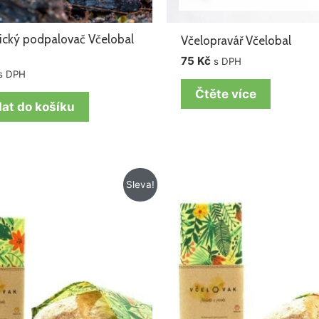
ický podpalovač Včelobal
Včelopravář Včelobal
75
Kč
s DPH
s DPH
Čtěte více
dat do košíku
Původní
Aktuální
Původní
Aktuální
Sleva!
cena
cena
cena
cena
byla:
je:
byla:
je:
499 Kč.
419 Kč.
599 Kč.
499 Kč.