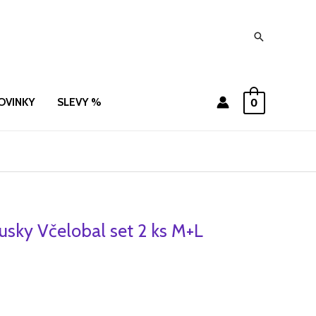
Hledat
OVINKY
SLEVY %
0
sky Včelobal set 2 ks M+L
ní
Aktuální
cena
je:
.
282 Kč.