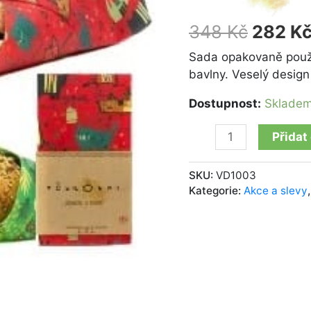
ks
M+L
348
Kč
282
K
Zvířátka
množství
Sada opakovaně použi
bavlny. Veselý desig
Dostupnost:
Sklade
Přidat
SKU:
VD1003
Kategorie:
Akce a slevy