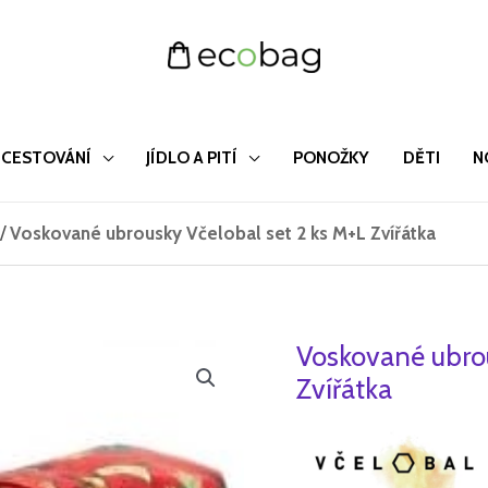
CESTOVÁNÍ
JÍDLO A PITÍ
PONOŽKY
DĚTI
N
/
Voskované ubrousky Včelobal set 2 ks M+L Zvířátka
Voskované ubrou
Voskované
Původ
ubrousky
Zvířátka
cena
Včelobal
set
byla:
2
348 Kč