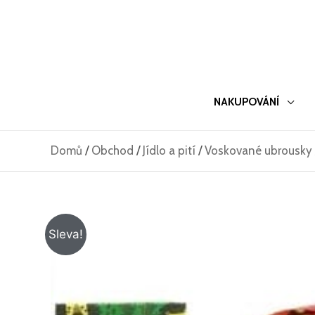
Přeskočit
na
obsah
NAKUPOVÁNÍ
Domů
/
Obchod
/
Jídlo a pití
/
Voskované ubrousky
Sleva!