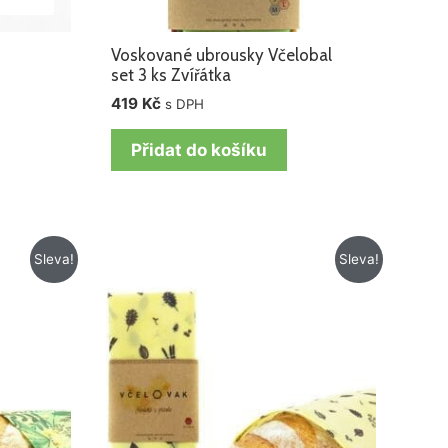
Voskované ubrousky Včelobal
set 3 ks Zvířátka
419
Kč
s DPH
Přidat do košíku
Původní
Aktuální
Sleva!
Sleva!
cena
cena
byla:
je:
499 Kč.
419 Kč.