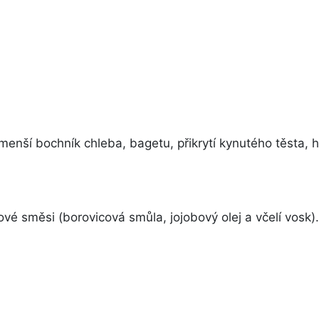
menší bochník chleba, bagetu, přikrytí kynutého těsta, h
é směsi (borovicová smůla, jojobový olej a včelí vosk).