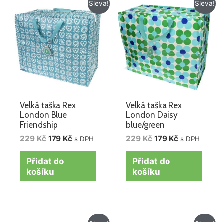
Původní
Aktuální
Původní
Aktuální
Sleva!
Sleva!
cena
cena
cena
cena
byla:
je:
byla:
je:
229 Kč.
179 Kč.
229 Kč.
179 Kč.
Velká taška Rex
Velká taška Rex
London Blue
London Daisy
Friendship
blue/green
229
Kč
179
Kč
229
Kč
179
Kč
s DPH
s DPH
Přidat do
Přidat do
košíku
košíku
Původní
Aktuální
Původní
Aktuální