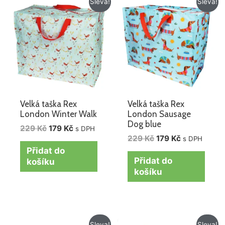
Sleva!
Sleva!
cena
cena
cena
cena
byla:
je:
byla:
je:
229 Kč.
179 Kč.
229 Kč.
179 Kč.
Velká taška Rex
Velká taška Rex
London Winter Walk
London Sausage
Dog blue
229
Kč
179
Kč
s DPH
229
Kč
179
Kč
s DPH
Přidat do
Přidat do
košíku
košíku
Původní
Aktuální
Původní
Aktuální
Sleva!
Sleva!