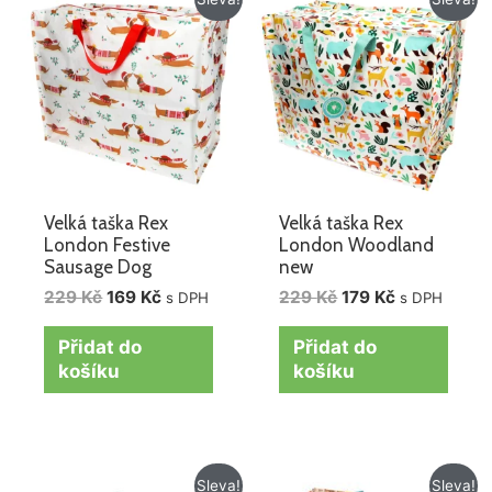
cena
cena
cena
cena
byla:
je:
byla:
je:
229 Kč.
169 Kč.
229 Kč.
179 Kč.
Velká taška Rex
Velká taška Rex
London Festive
London Woodland
Sausage Dog
new
229
Kč
169
Kč
229
Kč
179
Kč
s DPH
s DPH
Přidat do
Přidat do
košíku
košíku
Původní
Aktuální
Původní
Aktuální
Sleva!
Sleva!