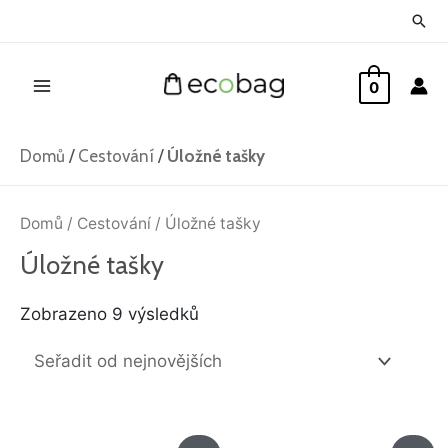
Přeskočit
Hled
na
Main
obsah
0
Menu
Domů
/
Cestování
/
Úložné tašky
Seřazeno
od
Domů
/
Cestování
/ Úložné tašky
nejnovějších
Úložné tašky
Zobrazeno 9 výsledků