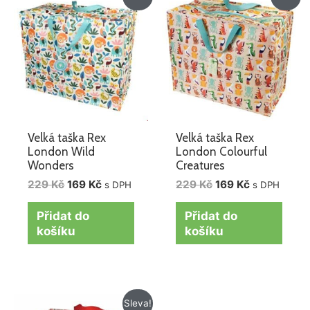
cena
cena
cena
cena
byla:
je:
byla:
je:
229 Kč.
169 Kč.
229 Kč.
169 Kč.
Velká taška Rex
Velká taška Rex
London Wild
London Colourful
Wonders
Creatures
229
Kč
169
Kč
229
Kč
169
Kč
s DPH
s DPH
Přidat do
Přidat do
košíku
košíku
Původní
Aktuální
Sleva!