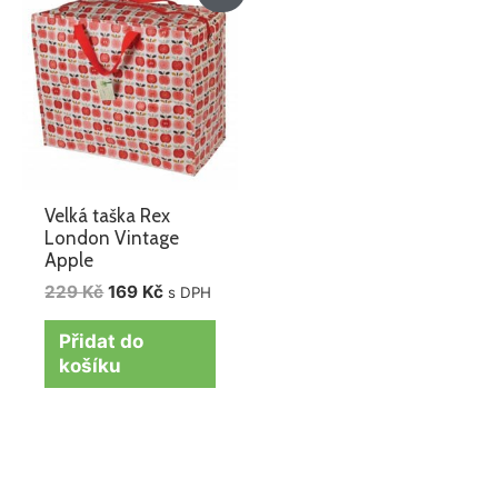
cena
cena
byla:
je:
229 Kč.
169 Kč.
Velká taška Rex
London Vintage
Apple
229
Kč
169
Kč
s DPH
Přidat do
košíku