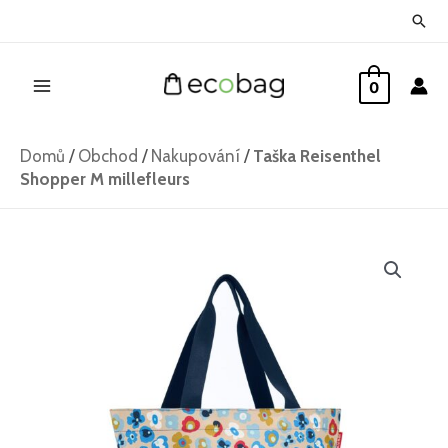
Přeskočit
Hled
na
Main
obsah
0
Menu
Domů
/
Obchod
/
Nakupování
/
Taška Reisenthel
Shopper M millefleurs
Taška
Reisenthel
Shopper
M
millefleurs
množství