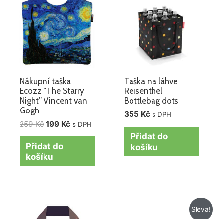
259 Kč.
199 Kč.
Nákupní taška
Taška na láhve
Ecozz “The Starry
Reisenthel
Night” Vincent van
Bottlebag dots
Gogh
355
Kč
s DPH
259
Kč
199
Kč
s DPH
Přidat do
Přidat do
košíku
košíku
Původní
Aktuální
Sleva!
cena
cena