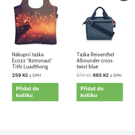
byla:
je:
879 Kč.
665 Kč.
Nákupní taška
Taška Reisenthel
Ecozz “Astronaut”
Allrounder cross
Tithi Luadthong
twist blue
259
Kč
879
Kč
665
Kč
s DPH
s DPH
Přidat do
Přidat do
košíku
košíku