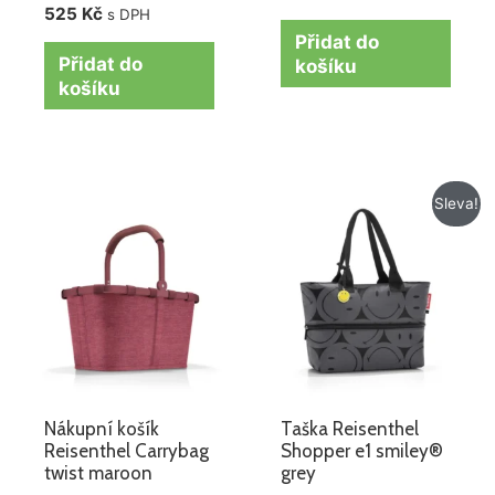
525
Kč
s DPH
Přidat do
Přidat do
košíku
košíku
Původní
Aktuální
Sleva!
cena
cena
byla:
je:
715 Kč.
615 Kč.
Nákupní košík
Taška Reisenthel
Reisenthel Carrybag
Shopper e1 smiley®
twist maroon
grey