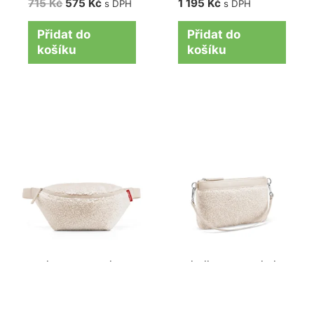
715
Kč
575
Kč
1 195
Kč
s DPH
s DPH
Přidat do
Přidat do
košíku
košíku
Taška na opasek
Kabelka Reisenthel
Reisenthel Beltbag
Mini pouch teddy
teddy sand
sand
695
Kč
695
Kč