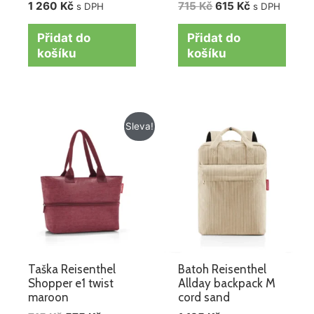
1 260
Kč
715
Kč
615
Kč
s DPH
s DPH
Přidat do
Přidat do
košíku
košíku
Původní
Aktuální
Sleva!
cena
cena
byla:
je:
715 Kč.
575 Kč.
Taška Reisenthel
Batoh Reisenthel
Shopper e1 twist
Allday backpack M
maroon
cord sand