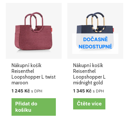
DOČASNĚ
NEDOSTUPNÉ
Nákupní košík
Nákupní košík
Reisenthel
Reisenthel
Loopshopper L twist
Loopshopper L
maroon
midnight gold
1 245
Kč
1 345
Kč
s DPH
s DPH
Přidat do
Čtěte více
košíku