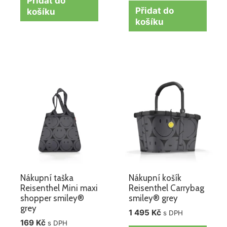
Přidat do
Přidat do
košíku
košíku
Nákupní taška
Nákupní košík
Reisenthel Mini maxi
Reisenthel Carrybag
shopper smiley®
smiley® grey
grey
1 495
Kč
s DPH
169
Kč
s DPH