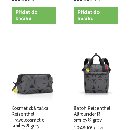
Přidat do
Přidat do
košíku
košíku
Kosmetická taška
Batoh Reisenthel
Reisenthel
Allrounder R
Travelcosmetic
smiley® grey
smiley® grey
1 249
Kč
s DPH