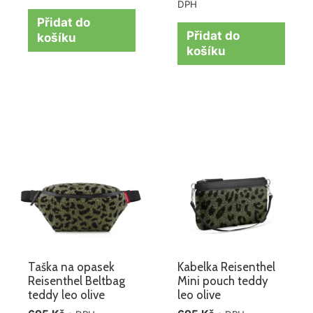
DPH
Přidat do
Přidat do
košíku
košíku
Taška na opasek
Kabelka Reisenthel
Reisenthel Beltbag
Mini pouch teddy
teddy leo olive
leo olive