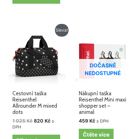
Původní
Aktuální
Sleva!
cena
cena
byla:
je:
1
820 Kč.
025 Kč.
DOČASNĚ
NEDOSTUPNÉ
Cestovní taška
Nákupní taška
Reisenthel
Reisenthel Mini maxi
Allrounder M mixed
shopper set –
dots
animal
1 025
Kč
820
Kč
459
Kč
s
s DPH
DPH
Čtěte více