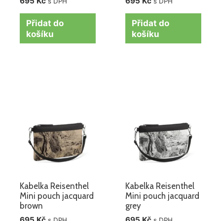
695
Kč
695
Kč
s DPH
s DPH
Přidat do
Přidat do
košíku
košíku
Kabelka Reisenthel
Kabelka Reisenthel
Mini pouch jacquard
Mini pouch jacquard
brown
grey
695
Kč
695
Kč
s DPH
s DPH