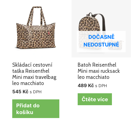
DOČASNĚ
NEDOSTUPNÉ
Skládací cestovní
Batoh Reisenthel
taška Reisenthel
Mini maxi rucksack
Mini maxi travelbag
leo macchiato
leo macchiato
489
Kč
s DPH
545
Kč
s DPH
Čtěte více
Přidat do
košíku