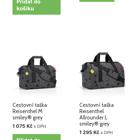
Přidat do
košíku
Cestovní taška
Cestovní taška
Reisenthel M
Reisenthel
smiley® grey
Allrounder L
smiley® grey
1 075
Kč
s DPH
1 295
Kč
s DPH