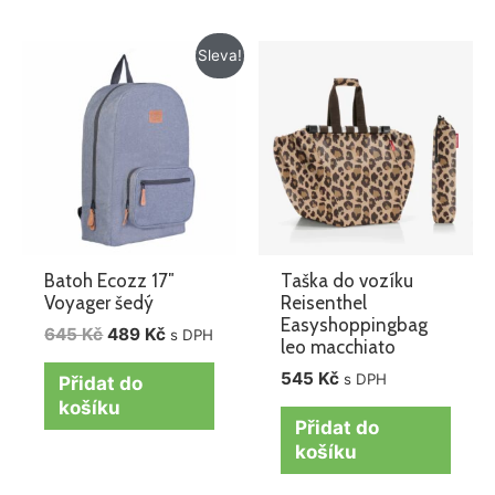
Původní
Aktuální
Sleva!
cena
cena
byla:
je:
645 Kč.
489 Kč.
Batoh Ecozz 17″
Taška do vozíku
Voyager šedý
Reisenthel
Easyshoppingbag
645
Kč
489
Kč
s DPH
leo macchiato
545
Kč
s DPH
Přidat do
košíku
Přidat do
košíku