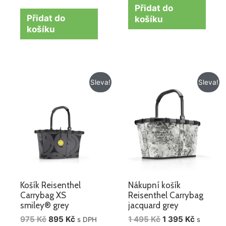
Přidat do
Přidat do
košíku
košíku
Původní
Aktuální
Původní
Aktuáln
Sleva!
Sleva!
cena
cena
cena
cena
byla:
je:
byla:
je:
975 Kč.
895 Kč.
1
1
495 Kč.
395 Kč.
Košík Reisenthel
Nákupní košík
Carrybag XS
Reisenthel Carrybag
smiley® grey
jacquard grey
975
Kč
895
Kč
1 495
Kč
1 395
Kč
s DPH
s