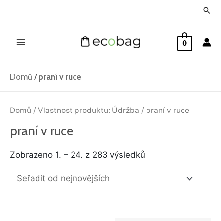
Přeskočit
Hled
na
Main
obsah
0
Menu
Domů
/
praní v ruce
Seřazeno
od
Domů
/ Vlastnost produktu: Údržba / praní v ruce
nejnovějších
praní v ruce
Zobrazeno 1. – 24. z 283 výsledků