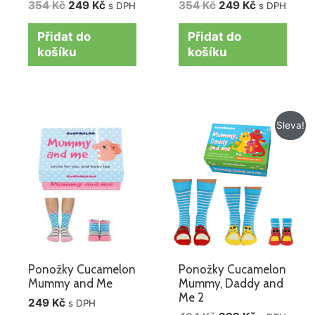
354
Kč
249
Kč
354
Kč
249
Kč
s DPH
s DPH
Přidat do
Přidat do
košíku
košíku
Původní
Aktuální
Sleva!
cena
cena
byla:
je:
424 Kč.
299 Kč.
Ponožky Cucamelon
Ponožky Cucamelon
Mummy and Me
Mummy, Daddy and
Me 2
249
Kč
s DPH