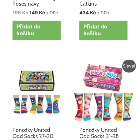
Poses navy
Catkins
195
Kč
149
Kč
434
Kč
s DPH
s DPH
Přidat do
Přidat do
košíku
košíku
Původní
Aktuální
Sleva!
cena
cena
byla:
je:
434 Kč.
399 Kč.
Ponožky United
Ponožky United
Odd Socks 27-30
Odd Socks 31-38