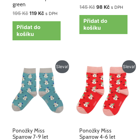
green
145
Kč
98
Kč
s DPH
195
Kč
119
Kč
s DPH
Přidat do
Přidat do
košíku
košíku
Původní
Aktuální
Původní
Aktuální
Sleva!
Sleva!
cena
cena
cena
cena
byla:
je:
byla:
je:
145 Kč.
98 Kč.
145 Kč.
98 Kč.
Ponožky Miss
Ponožky Miss
Sparrow 7-9 let
Sparrow 4-6 let