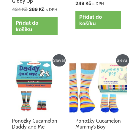
Giddy Up
249
Kč
s DPH
434
Kč
369
Kč
s DPH
Přidat do
Přidat do
košíku
košíku
Původní
Aktuální
Původní
Aktuální
Sleva!
Sleva!
cena
cena
cena
cena
byla:
je:
byla:
je:
354 Kč.
249 Kč.
354 Kč.
249 Kč.
Ponožky Cucamelon
Ponožky Cucamelon
Daddy and Me
Mummy’s Boy