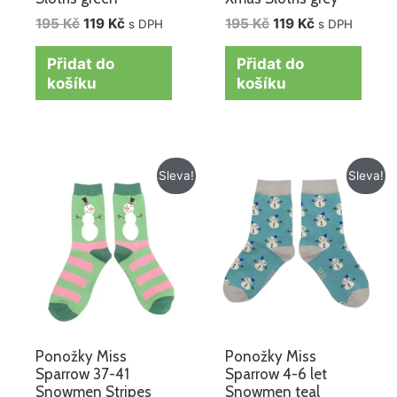
195
Kč
119
Kč
195
Kč
119
Kč
s DPH
s DPH
Přidat do
Přidat do
košíku
košíku
Původní
Aktuální
Původní
Aktuální
Sleva!
Sleva!
cena
cena
cena
cena
byla:
je:
byla:
je:
195 Kč.
119 Kč.
145 Kč.
98 Kč.
Ponožky Miss
Ponožky Miss
Sparrow 37-41
Sparrow 4-6 let
Snowmen Stripes
Snowmen teal