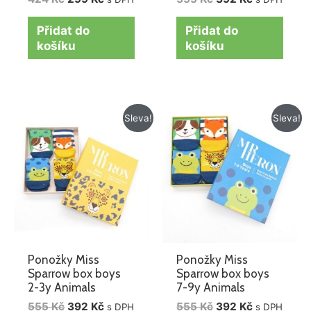
Přidat do
Přidat do
košíku
košíku
Původní
Aktuální
Původní
Aktuální
Sleva!
Sleva!
cena
cena
cena
cena
byla:
je:
byla:
je:
555 Kč.
392 Kč.
555 Kč.
392 Kč.
Ponožky Miss
Ponožky Miss
Sparrow box boys
Sparrow box boys
2-3y Animals
7-9y Animals
555
Kč
392
Kč
555
Kč
392
Kč
s DPH
s DPH