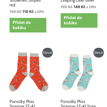
Snowmen Stripes
Leaping Deer silver
red
195
Kč
149
Kč
s DPH
195
Kč
119
Kč
s DPH
Přidat do
Přidat do
košíku
košíku
Původní
Aktuální
Původní
Aktuální
Sleva!
Sleva!
cena
cena
cena
cena
byla:
je:
byla:
je:
195 Kč.
149 Kč.
195 Kč.
149 Kč.
Ponožky Miss
Ponožky Miss
Sparrow 37-41
Sparrow 37-41 Yoga