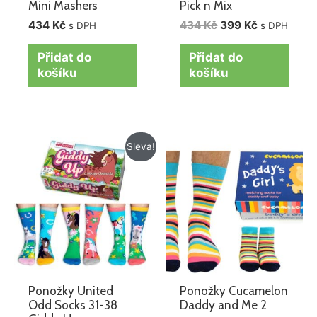
Mini Mashers
Pick n Mix
434
Kč
434
Kč
399
Kč
s DPH
s DPH
Přidat do
Přidat do
košíku
košíku
Původní
Aktuální
Sleva!
cena
cena
byla:
je:
434 Kč.
369 Kč.
Ponožky United
Ponožky Cucamelon
Odd Socks 31-38
Daddy and Me 2