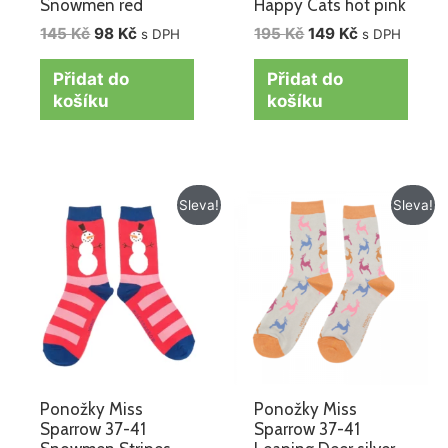
Snowmen red
Happy Cats hot pink
145
Kč
98
Kč
195
Kč
149
Kč
s DPH
s DPH
Přidat do
Přidat do
košíku
košíku
Původní
Aktuální
Původní
Aktuální
Sleva!
Sleva!
cena
cena
cena
cena
byla:
je:
byla:
je:
195 Kč.
119 Kč.
195 Kč.
149 Kč.
Ponožky Miss
Ponožky Miss
Sparrow 37-41
Sparrow 37-41