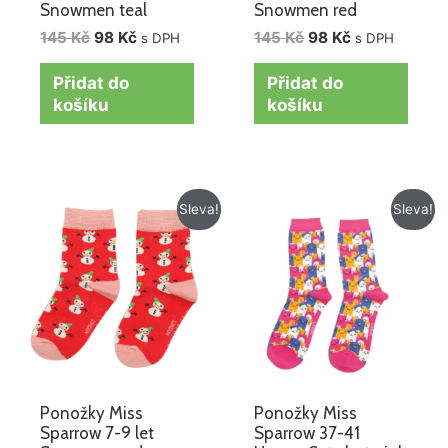
Snowmen teal
Snowmen red
145
Kč
98
Kč
145
Kč
98
Kč
s DPH
s DPH
Přidat do
Přidat do
košíku
košíku
Původní
Aktuální
Původní
Aktuální
Sleva!
Sleva!
cena
cena
cena
cena
byla:
je:
byla:
je:
145 Kč.
98 Kč.
195 Kč.
149 Kč.
Ponožky Miss
Ponožky Miss
Sparrow 7-9 let
Sparrow 37-41