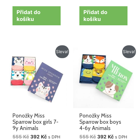
Přidat do
Přidat do
košíku
košíku
Původní
Aktuální
Původní
Aktuální
Sleva!
Sleva!
cena
cena
cena
cena
byla:
je:
byla:
je:
555 Kč.
392 Kč.
555 Kč.
392 Kč.
Ponožky Miss
Ponožky Miss
Sparrow box girls 7-
Sparrow box boys
9y Animals
4-6y Animals
555
Kč
392
Kč
555
Kč
392
Kč
s DPH
s DPH