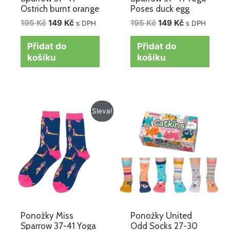
Ostrich burnt orange
Poses duck egg
195
Kč
149
Kč
195
Kč
149
Kč
s DPH
s DPH
Přidat do
Přidat do
košíku
košíku
Původní
Aktuální
Sleva!
cena
cena
byla:
je:
195 Kč.
149 Kč.
Ponožky Miss
Ponožky United
Sparrow 37-41 Yoga
Odd Socks 27-30