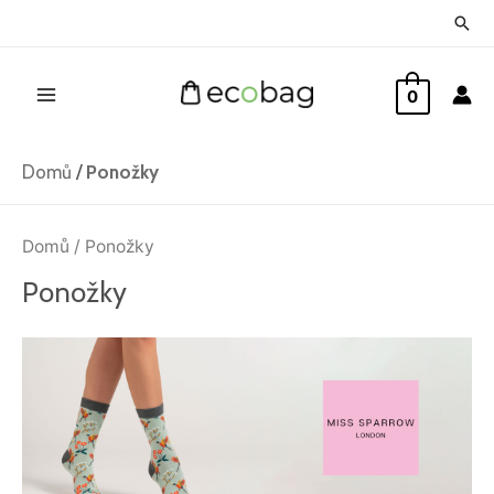
Přeskočit
Hled
na
Main
obsah
0
Menu
Domů
/
Ponožky
Seřazeno
od
Domů
/ Ponožky
nejnovějších
Ponožky