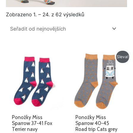
Zobrazeno 1. – 24. z 62 výsledků
Původní
Aktuální
Sleva!
cena
cena
byla:
je:
195 Kč.
149 Kč.
Ponožky Miss
Ponožky Miss
Sparrow 37-41 Fox
Sparrow 40-45
Terrier navy
Road trip Cats grey