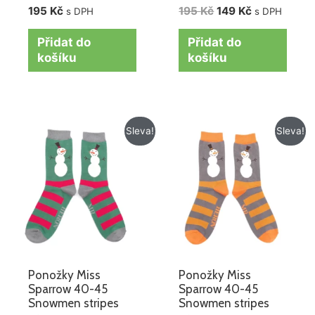
195
Kč
195
Kč
149
Kč
s DPH
s DPH
Přidat do
Přidat do
košíku
košíku
Původní
Aktuální
Původní
Aktuální
Sleva!
Sleva!
cena
cena
cena
cena
byla:
je:
byla:
je:
195 Kč.
119 Kč.
195 Kč.
119 Kč.
Ponožky Miss
Ponožky Miss
Sparrow 40-45
Sparrow 40-45
Snowmen stripes
Snowmen stripes