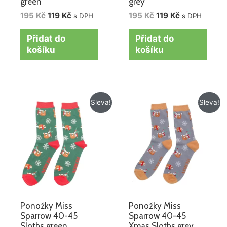
green
grey
195
Kč
119
Kč
195
Kč
119
Kč
s DPH
s DPH
Přidat do
Přidat do
košíku
košíku
Původní
Aktuální
Původní
Aktuální
Sleva!
Sleva!
cena
cena
cena
cena
byla:
je:
byla:
je:
195 Kč.
119 Kč.
195 Kč.
119 Kč.
Ponožky Miss
Ponožky Miss
Sparrow 40-45
Sparrow 40-45
Sloths green
Xmas Sloths grey