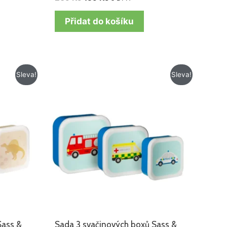
Přidat do košíku
Původní
Aktuální
Sleva!
Sleva!
cena
cena
byla:
je:
150 Kč.
119 Kč.
Sass &
Sada 3 svačinových boxů Sass &