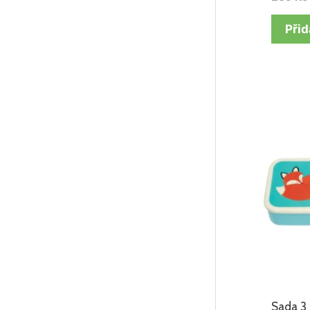
Přid
Sada 3