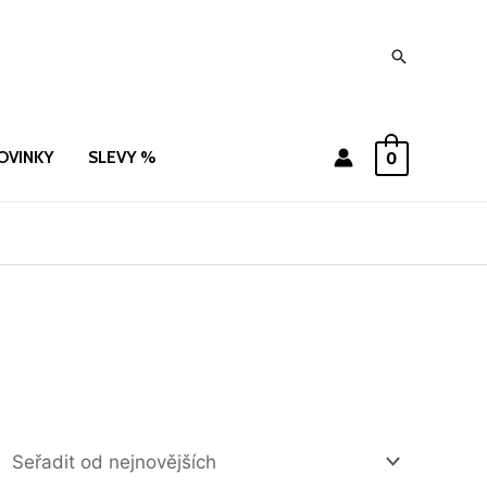
Hledat
OVINKY
SLEVY %
0