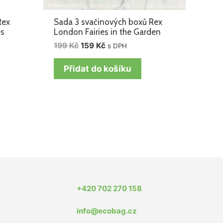
Rex
Sada 3 svačinových boxů Rex
es
London Fairies in the Garden
199
Kč
159
Kč
s DPH
Přidat do košíku
+420 702 270 158
info@ecobag.cz