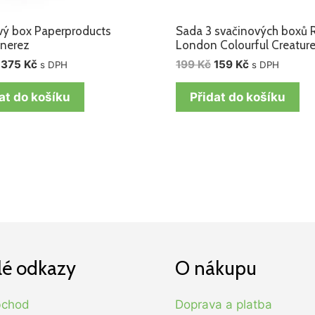
ý box Paperproducts
Sada 3 svačinových boxů 
 nerez
London Colourful Creatur
375
Kč
199
Kč
159
Kč
s DPH
s DPH
at do košíku
Přidat do košíku
lé odkazy
O nákupu
bchod
Doprava a platba