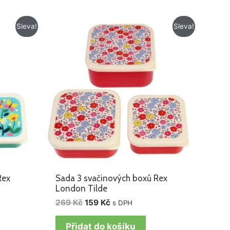
Původní
Aktuální
Sleva!
Sleva!
cena
cena
byla:
je:
269 Kč.
159 Kč.
Rex
Sada 3 svačinových boxů Rex
London Tilde
269
Kč
159
Kč
s DPH
Přidat do košíku