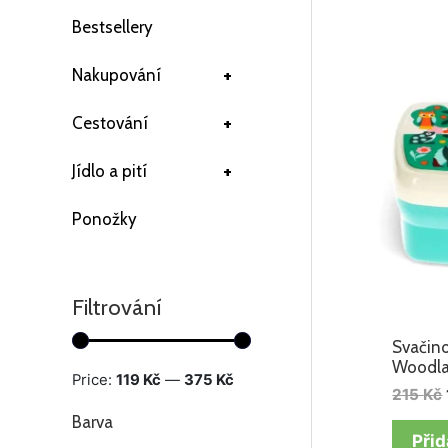
Bestsellery
+
Nakupování
+
Cestování
+
Jídlo a pití
Ponožky
Filtrování
Svačin
Woodl
Price:
119 Kč
—
375 Kč
215
Kč
Barva
Přid