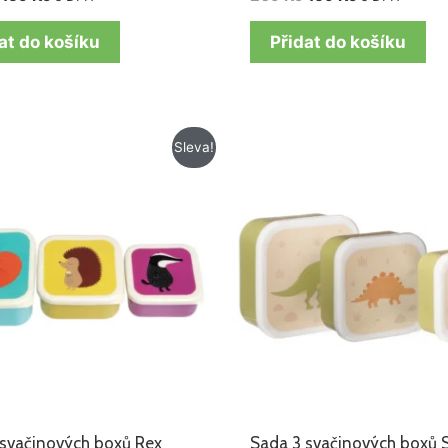
at do košíku
Přidat do košíku
Původní
Aktuální
Původní
Aktuální
Sleva!
cena
cena
cena
cena
byla:
je:
byla:
je:
269 Kč.
159 Kč.
150 Kč.
119 Kč.
 svačinových boxů Rex
Sada 3 svačinových boxů 