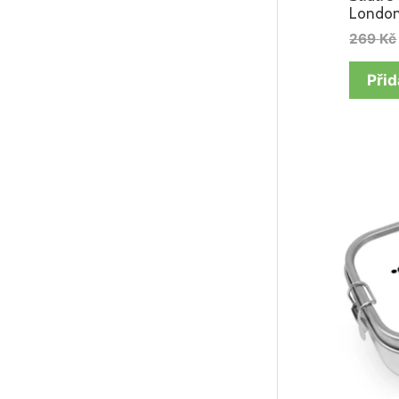
London
269
Kč
Přid