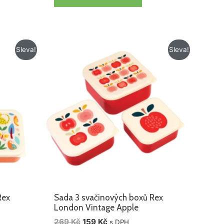
Původní
Aktuální
Sleva!
Sleva!
cena
cena
byla:
je:
269 Kč.
159 Kč.
Rex
Sada 3 svačinových boxů Rex
London Vintage Apple
269
Kč
159
Kč
s DPH