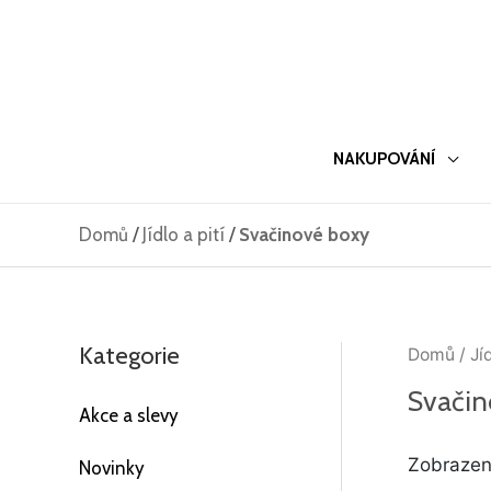
Přeskočit
na
obsah
NAKUPOVÁNÍ
Domů
/
Jídlo a pití
/
Svačinové boxy
Kategorie
Domů
/
Jíd
Svačin
Akce a slevy
Zobrazen
Novinky