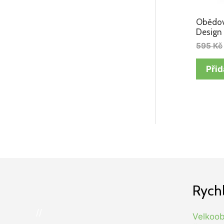
Obědov
Design
595
Kč
Přid
Rych
//
Velkoo