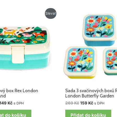
Původní
Aktuální
Původní
Aktuální
Sleva!
cena
cena
cena
cena
byla:
je:
byla:
je:
215 Kč.
149 Kč.
269 Kč.
159 Kč.
ový box Rex London
Sada 3 svačinových boxů 
and
London Butterfly Garden
149
Kč
269
Kč
159
Kč
s DPH
s DPH
at do košíku
Přidat do košíku