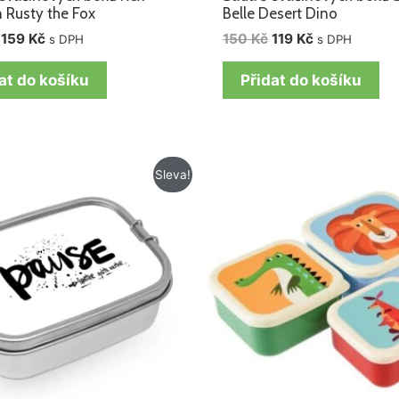
 Rusty the Fox
Belle Desert Dino
159
Kč
150
Kč
119
Kč
s DPH
s DPH
at do košíku
Přidat do košíku
Původní
Aktuální
Původní
Aktuální
Sleva!
cena
cena
cena
cena
byla:
je:
byla:
je:
595 Kč.
375 Kč.
199 Kč.
159 Kč.