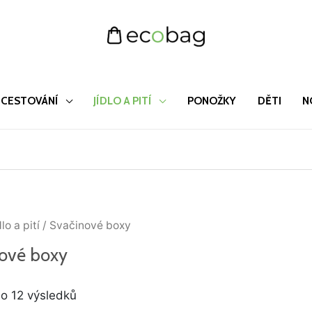
CESTOVÁNÍ
JÍDLO A PITÍ
PONOŽKY
DĚTI
N
Seřazeno
lo a pití
/ Svačinové boxy
od
nejnovějších
ové boxy
o 12 výsledků