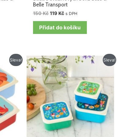
Belle Transport
150
Kč
119
Kč
s DPH
Přidat do košíku
Původní
Aktuální
Sleva!
Sleva!
cena
cena
byla:
je:
199 Kč.
159 Kč.