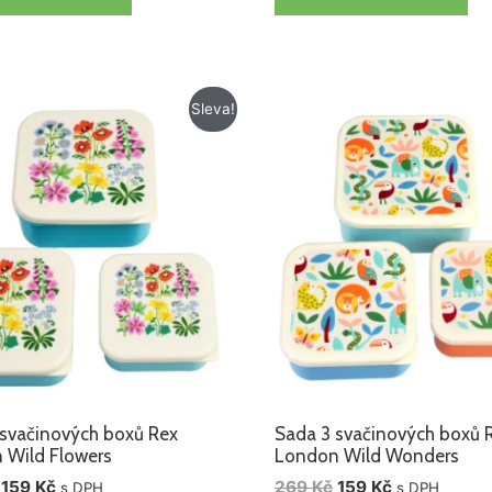
Původní
Aktuální
Původní
Aktuální
Sleva!
cena
cena
cena
cena
byla:
je:
byla:
je:
269 Kč.
159 Kč.
269 Kč.
159 Kč.
 svačinových boxů Rex
Sada 3 svačinových boxů 
 Wild Flowers
London Wild Wonders
159
Kč
269
Kč
159
Kč
s DPH
s DPH