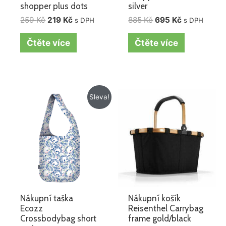
shopper plus dots
silver
259
Kč
219
Kč
885
Kč
695
Kč
s DPH
s DPH
Čtěte více
Čtěte více
Původní
Aktuální
Sleva!
cena
cena
byla:
je:
218 Kč.
128 Kč.
Nákupní taška
Nákupní košík
Ecozz
Reisenthel Carrybag
Crossbodybag short
frame gold/black