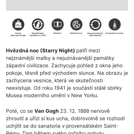
Další informace
Hvězdná noc (Starry Night)
patří mezi
nejznámější malby a nejuznávanější památky
západní civilizace. Zachycuje pohled z okna jeho
pokoje, těsně před východem slunce. Na obrazu je
zachycena vesnice, která ve skutečnosti
neexistuje. Od roku 1941 je součástí stálé sbírky
Musea moderního umění v New Yorku.
Poté, co se
Van Gogh
23. 12. 1888 nervově
zhroutil a uřízl si kus ucha, dobrovolně se rozhodl
uchýlit se do sanatoria v provensálském Saint-
Rémy. Tam během svého ročního pobytu