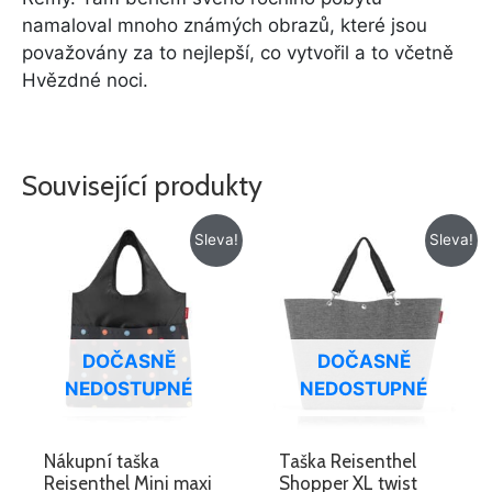
namaloval mnoho známých obrazů, které jsou
považovány za to nejlepší, co vytvořil a to včetně
Hvězdné noci.
Související produkty
Původní
Aktuální
Původní
Aktuální
Sleva!
Sleva!
cena
cena
cena
cena
byla:
je:
byla:
je:
259 Kč.
219 Kč.
885 Kč.
695 Kč.
DOČASNĚ
DOČASNĚ
NEDOSTUPNÉ
NEDOSTUPNÉ
Nákupní taška
Taška Reisenthel
Reisenthel Mini maxi
Shopper XL twist