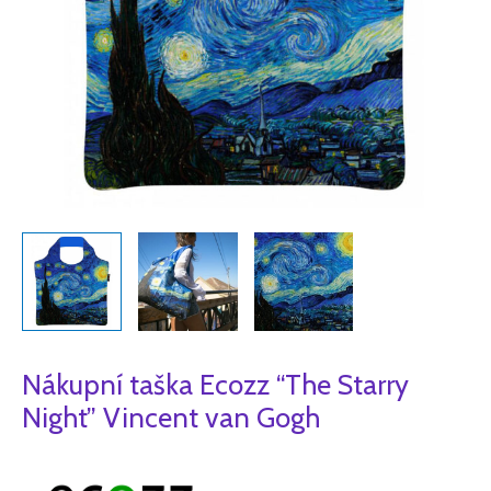
množství
Nákupní taška Ecozz “The Starry
Night” Vincent van Gogh