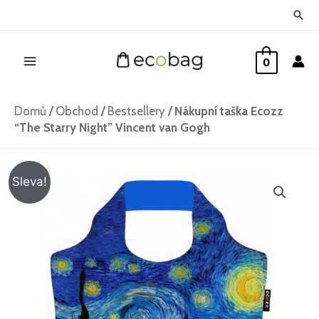
Přeskočit
Hled
na
Main
obsah
0
Menu
Domů
/
Obchod
/
Bestsellery
/
Nákupní taška Ecozz
“The Starry Night” Vincent van Gogh
Nákupní
Původní
Aktuální
Sleva!
taška
cena
cena
Ecozz
"The
byla:
je:
Starry
259 Kč.
199 Kč.
Night"
Vincent
van
Gogh