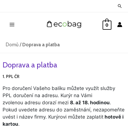
Přeskočit
Hled
na
Main
obsah
0
Menu
Domů
/
Doprava a platba
Doprava a platba
1.
PPL ČR
Pro doručení Vašeho balíku můžete využít služby
PPL doručení na adresu. Kurýr na Vámi
zvolenou adresu dorazí mezi
8. až 18. hodinou
.
Pokud uvedete adresu do zaměstnání, nezapomeňte
uvést i název firmy. Kurýrovi můžete zaplatit
hotově i
kartou
.