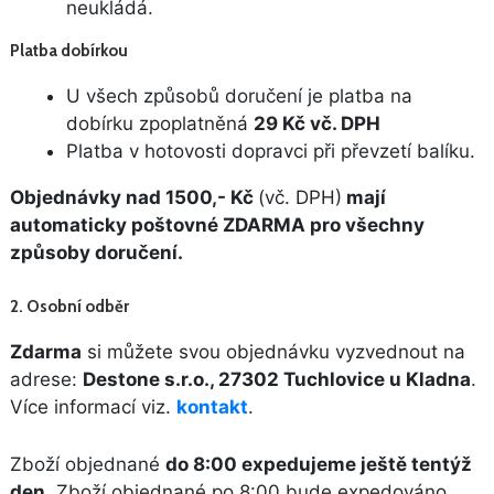
neukládá.
Platba dobírkou
U všech způsobů doručení je platba na
dobírku zpoplatněná
29 Kč vč. DPH
Platba v hotovosti dopravci při převzetí balíku.
Objednávky nad 1500,- Kč
(vč. DPH)
mají
automaticky poštovné ZDARMA pro všechny
způsoby doručení.
2.
Osobní odběr
Zdarma
si můžete svou objednávku vyzvednout na
adrese:
Destone s.r.o., 27302 Tuchlovice u Kladna
.
Více informací viz.
kontakt
.
Zboží objednané
do 8:00 expedujeme ještě tentýž
den
. Zboží objednané po 8:00 bude expedováno