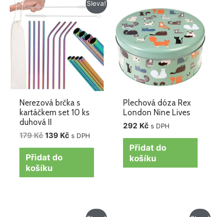
Původní
Aktuální
Sleva!
cena
cena
byla:
je:
179 Kč.
139 Kč.
Nerezová brčka s
Plechová dóza Rex
kartáčkem set 10 ks
London Nine Lives
duhová II
292
Kč
s DPH
179
Kč
139
Kč
s DPH
Přidat do
Přidat do
košíku
košíku
Původní
Aktuální
Původní
Aktuální