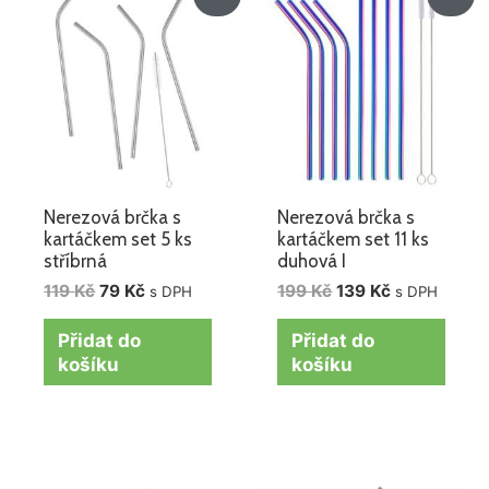
cena
cena
cena
cena
byla:
je:
byla:
je:
119 Kč.
79 Kč.
199 Kč.
139 Kč.
Nerezová brčka s
Nerezová brčka s
kartáčkem set 5 ks
kartáčkem set 11 ks
stříbrná
duhová I
119
Kč
79
Kč
199
Kč
139
Kč
s DPH
s DPH
Přidat do
Přidat do
košíku
košíku