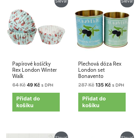
Sleva!
Sleva!
cena
cena
cena
cena
byla:
je:
byla:
je:
64 Kč.
49 Kč.
287 Kč.
135 Kč.
Papírové košíčky
Plechová dóza Rex
Rex London Winter
London set
Walk
Bonavento
64
Kč
49
Kč
287
Kč
135
Kč
s DPH
s DPH
Přidat do
Přidat do
košíku
košíku
Původní
Aktuální
Původní
Aktuální
Sleva!
Sleva!