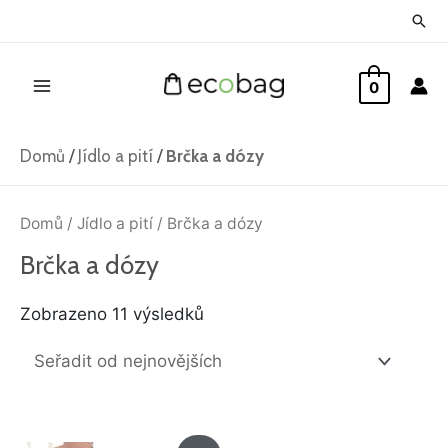
Přeskočit
Hled
na
Main
obsah
0
Menu
Domů
/
Jídlo a pití
/
Brčka a dózy
Seřazeno
od
Domů
/
Jídlo a pití
/ Brčka a dózy
nejnovějších
Brčka a dózy
Zobrazeno 11 výsledků