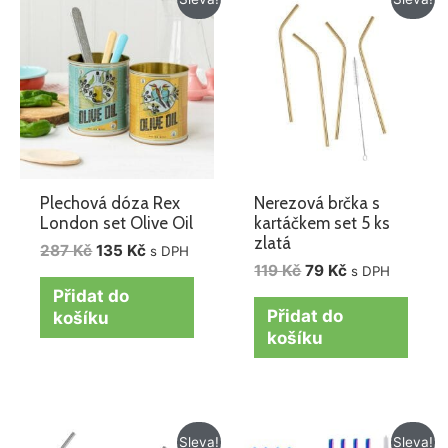
cena
cena
cena
cena
byla:
je:
byla:
je:
287 Kč.
135 Kč.
119 Kč.
79 Kč.
Plechová dóza Rex
Nerezová brčka s
London set Olive Oil
kartáčkem set 5 ks
zlatá
287
Kč
135
Kč
s DPH
119
Kč
79
Kč
s DPH
Přidat do
Přidat do
košíku
košíku
Původní
Aktuální
Původní
Aktuální
Sleva!
Sleva!