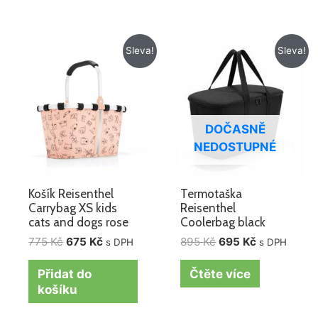
Původní
Aktuální
Původní
Aktuální
Sleva!
Sleva!
cena
cena
cena
cena
byla:
je:
byla:
je:
775 Kč.
675 Kč.
895 Kč.
695 Kč.
DOČASNĚ
NEDOSTUPNÉ
Košík Reisenthel
Termotaška
Carrybag XS kids
Reisenthel
cats and dogs rose
Coolerbag black
775
Kč
675
Kč
895
Kč
695
Kč
s DPH
s DPH
Přidat do
Čtěte více
košíku