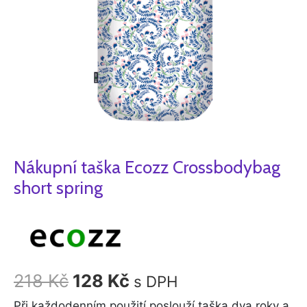
Nákupní taška Ecozz Crossbodybag
short spring
218
Kč
128
Kč
s DPH
Při každodenním použití poslouží taška dva roky a