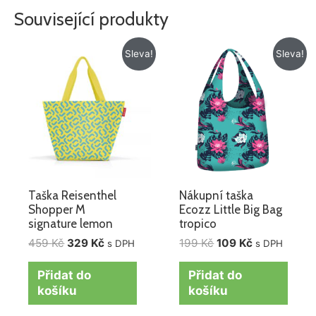
Související produkty
Původní
Aktuální
Původní
Aktuální
Sleva!
Sleva!
cena
cena
cena
cena
byla:
je:
byla:
je:
459 Kč.
329 Kč.
199 Kč.
109 Kč.
Taška Reisenthel
Nákupní taška
Shopper M
Ecozz Little Big Bag
signature lemon
tropico
459
Kč
329
Kč
199
Kč
109
Kč
s DPH
s DPH
Přidat do
Přidat do
košíku
košíku