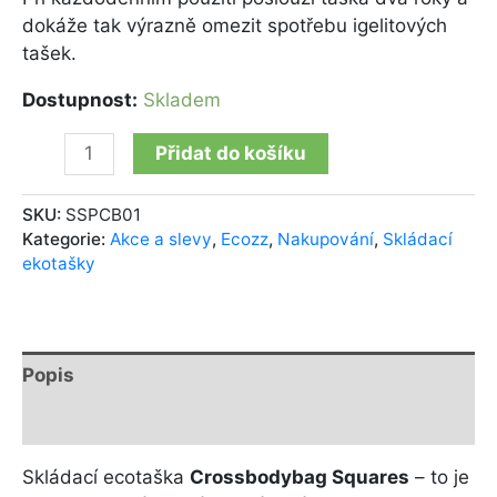
dokáže tak výrazně omezit spotřebu igelitových
tašek.
Dostupnost:
Skladem
Přidat do košíku
SKU:
SSPCB01
Kategorie:
Akce a slevy
,
Ecozz
,
Nakupování
,
Skládací
ekotašky
Popis
Další informace
Skládací ecotaška
Crossbodybag Squares
– to je