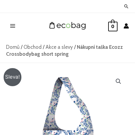
Přeskočit
Hled
na
Main
obsah
0
Menu
Domů
/
Obchod
/
Akce a slevy
/
Nákupní taška Ecozz
Crossbodybag short spring
Nákupní
Původní
Aktuální
Sleva!
taška
cena
cena
Ecozz
Crossbodybag
byla:
je:
short
218 Kč.
128 Kč.
spring
množství