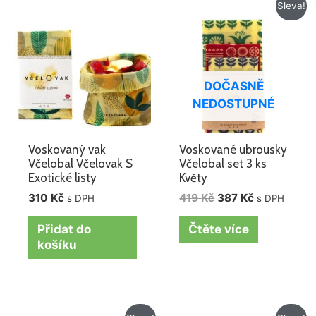
Původní
Aktuální
Sleva!
cena
cena
byla:
je:
419 Kč.
387 Kč.
DOČASNĚ
NEDOSTUPNÉ
Voskovaný vak
Voskované ubrousky
Včelobal Včelovak S
Včelobal set 3 ks
Exotické listy
Květy
310
Kč
419
Kč
387
Kč
s DPH
s DPH
Přidat do
Čtěte více
košíku
Původní
Aktuální
Původní
Aktuální