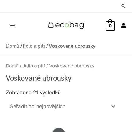
Přeskočit
Hled
na
Main
obsah
0
Menu
Domů
/
Jídlo a pití
/
Voskované ubrousky
Seřazeno
od
Domů
/
Jídlo a pití
/ Voskované ubrousky
nejnovějších
Voskované ubrousky
Zobrazeno 21 výsledků