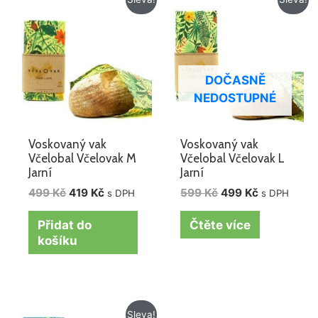
cena
cena
cena
cena
byla:
je:
byla:
je:
499 Kč.
419 Kč.
599 Kč.
499 Kč.
DOČASNĚ
NEDOSTUPNÉ
Voskovaný vak
Voskovaný vak
Včelobal Včelovak M
Včelobal Včelovak L
Jarní
Jarní
499
Kč
419
Kč
599
Kč
499
Kč
s DPH
s DPH
Přidat do
Čtěte více
košíku
Původní
Aktuální
Sleva!