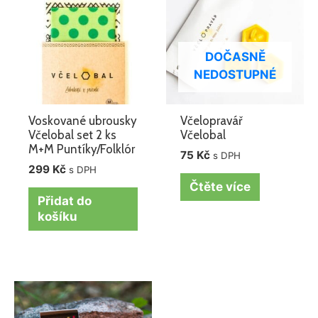
DOČASNĚ
NEDOSTUPNÉ
Voskované ubrousky
Včelopravář
Včelobal set 2 ks
Včelobal
M+M Puntíky/Folklór
75
Kč
s DPH
299
Kč
s DPH
Čtěte více
Přidat do
košíku