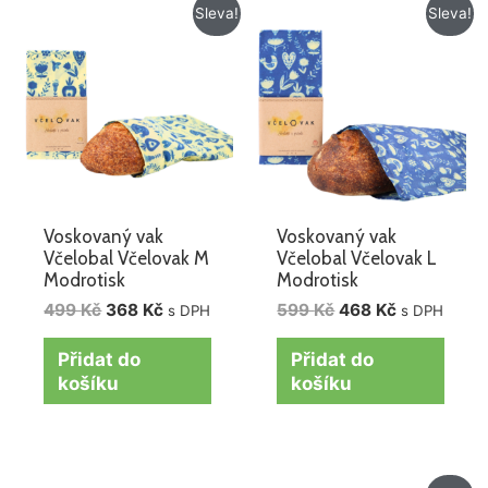
Původní
Aktuální
Původní
Aktuální
Sleva!
Sleva!
cena
cena
cena
cena
byla:
je:
byla:
je:
499 Kč.
368 Kč.
599 Kč.
468 Kč.
Voskovaný vak
Voskovaný vak
Včelobal Včelovak M
Včelobal Včelovak L
Modrotisk
Modrotisk
499
Kč
368
Kč
599
Kč
468
Kč
s DPH
s DPH
Přidat do
Přidat do
košíku
košíku