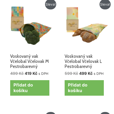
Původní
Aktuální
Původní
Aktuální
Sleva!
Sleva!
cena
cena
cena
cena
byla:
je:
byla:
je:
499 Kč.
419 Kč.
599 Kč.
499 Kč.
Voskovaný vak
Voskovaný vak
Včelobal Včelovak M
Včelobal Včelovak L
Pestrobarevný
Pestrobarevný
499
Kč
419
Kč
599
Kč
499
Kč
s DPH
s DPH
Přidat do
Přidat do
košíku
košíku