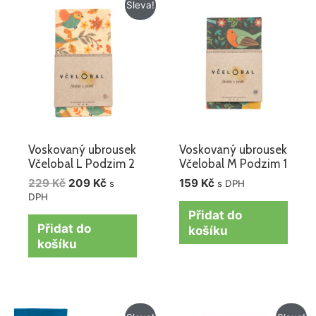
Původní
Aktuální
Sleva!
cena
cena
byla:
je:
229 Kč.
209 Kč.
Voskovaný ubrousek
Voskovaný ubrousek
Včelobal L Podzim 2
Včelobal M Podzim 1
229
Kč
209
Kč
159
Kč
s
s DPH
DPH
Přidat do
Přidat do
košíku
košíku
Původní
Aktuální
Původní
Aktuální