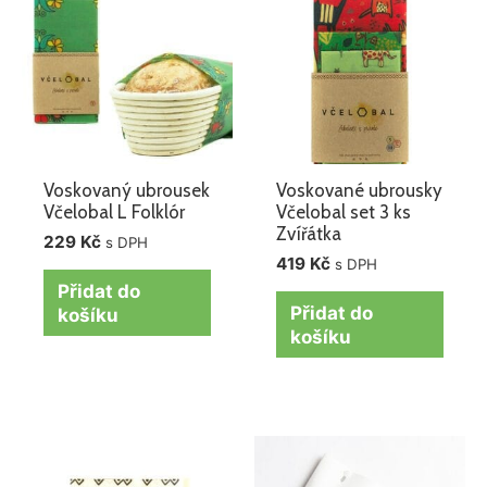
Voskovaný ubrousek
Voskované ubrousky
Včelobal L Folklór
Včelobal set 3 ks
Zvířátka
229
Kč
s DPH
419
Kč
s DPH
Přidat do
Přidat do
košíku
košíku