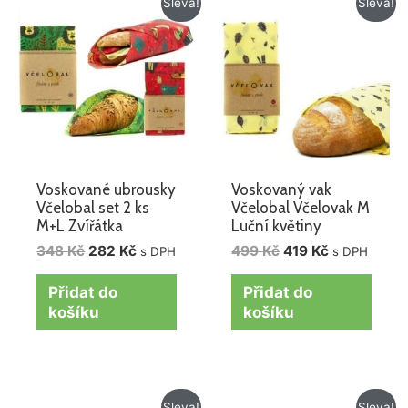
Sleva!
Sleva!
cena
cena
cena
cena
byla:
je:
byla:
je:
348 Kč.
282 Kč.
499 Kč.
419 Kč.
Voskované ubrousky
Voskovaný vak
Včelobal set 2 ks
Včelobal Včelovak M
M+L Zvířátka
Luční květiny
348
Kč
282
Kč
499
Kč
419
Kč
s DPH
s DPH
Přidat do
Přidat do
košíku
košíku
Původní
Aktuální
Původní
Aktuální
Sleva!
Sleva!