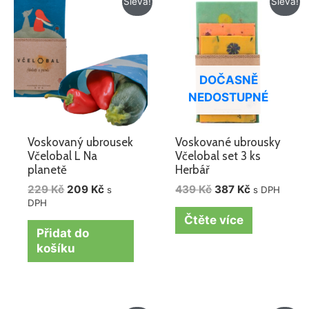
Sleva!
Sleva!
cena
cena
cena
cena
byla:
je:
byla:
je:
229 Kč.
209 Kč.
439 Kč.
387 Kč.
DOČASNĚ
NEDOSTUPNÉ
Voskovaný ubrousek
Voskované ubrousky
Včelobal L Na
Včelobal set 3 ks
planetě
Herbář
229
Kč
209
Kč
439
Kč
387
Kč
s
s DPH
DPH
Čtěte více
Přidat do
košíku