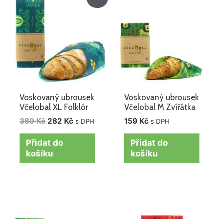
cena
cena
byla:
je:
389 Kč.
282 Kč.
Voskovaný ubrousek
Voskovaný ubrousek
Včelobal XL Folklór
Včelobal M Zvířátka
389
Kč
282
Kč
159
Kč
s DPH
s DPH
Přidat do
Přidat do
košíku
košíku