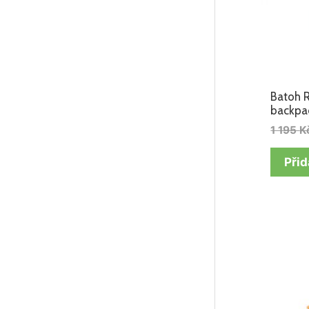
Batoh R
backpac
1 195
K
Přid