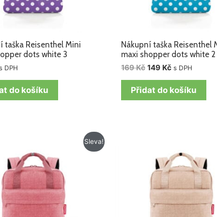
 taška Reisenthel Mini
Nákupní taška Reisenthel 
opper dots white 3
maxi shopper dots white 2
169
Kč
149
Kč
s DPH
s DPH
at do košíku
Přidat do košíku
Původní
Aktuální
Původní
Aktuální
Sleva!
cena
cena
cena
cena
byla:
je:
byla:
je:
1
1
1
1
195 Kč.
015 Kč.
195 Kč.
015 Kč.