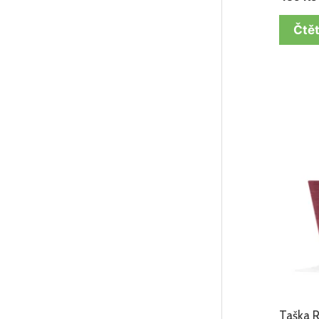
Čtět
Taška 