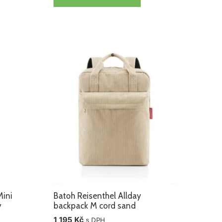
Mini
Batoh Reisenthel Allday
y
backpack M cord sand
1 195
Kč
s DPH