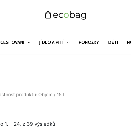
CESTOVÁNÍ
JÍDLO A PITÍ
PONOŽKY
DĚTI
N
Seřazeno
astnost produktu: Objem / 15 l
od
nejnovějších
 1. – 24. z 39 výsledků