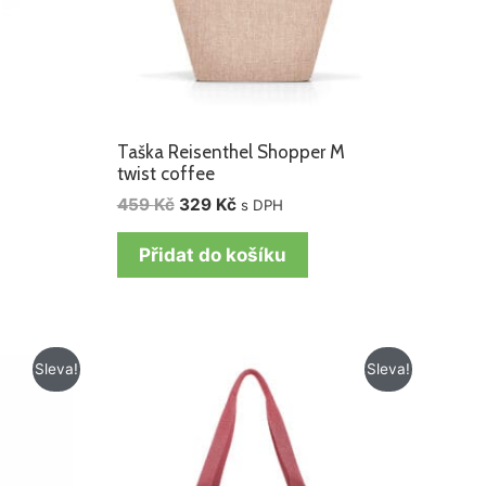
Taška Reisenthel Shopper M
twist coffee
459
Kč
329
Kč
s DPH
Přidat do košíku
Původní
Aktuální
Sleva!
Sleva!
cena
cena
byla:
je:
459 Kč.
329 Kč.