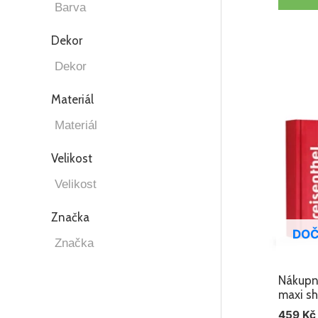
Dekor
Materiál
Velikost
Značka
DOČ
Nákupní
maxi sh
459
Kč