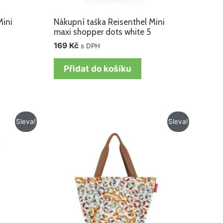
Mini
Nákupní taška Reisenthel Mini
maxi shopper dots white 5
169
Kč
s DPH
Přidat do košíku
Původní
Aktuální
Sleva!
Sleva!
cena
cena
byla:
je:
459 Kč.
329 Kč.