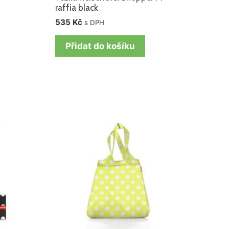
raffia black
535
Kč
s DPH
Přidat do košíku