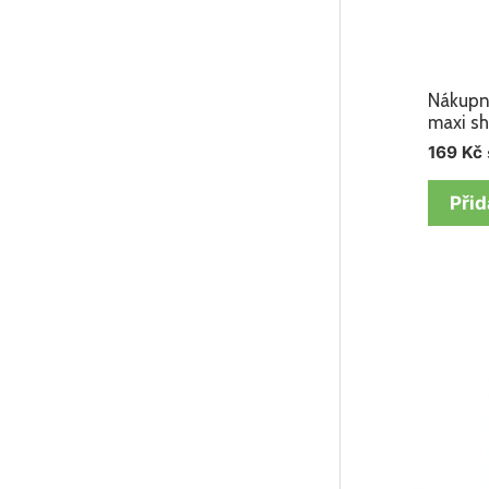
Nákupní
maxi sh
169
Kč
Přid