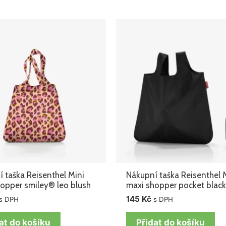
 taška Reisenthel Mini
Nákupní taška Reisenthel 
opper smiley® leo blush
maxi shopper pocket blac
145
Kč
s DPH
s DPH
at do košíku
Přidat do košíku