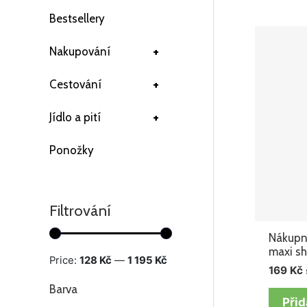
Bestsellery
+
Nakupování
+
Cestování
+
Jídlo a pití
Ponožky
Filtrování
Nákupní
maxi sh
Price:
128 Kč
—
1 195 Kč
169
Kč
Barva
Přid