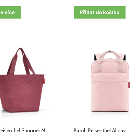
e více
Přidat do košíku
Reisenthel Shopper M
Batoh Reisenthel Allday