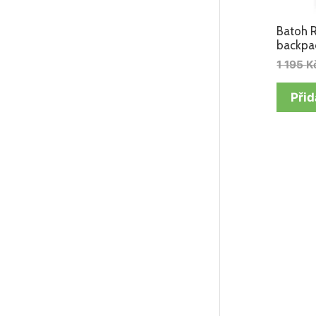
Batoh R
backpac
1 195
K
Přid