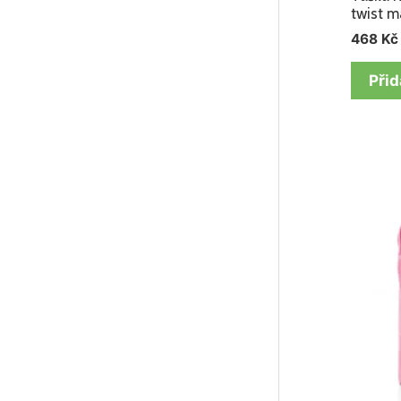
twist 
468
Kč
Přid