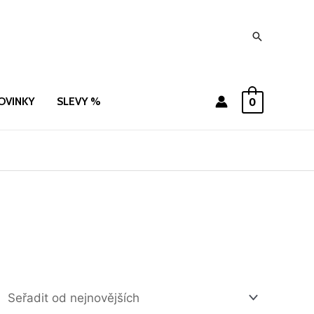
Hledat
OVINKY
SLEVY %
0