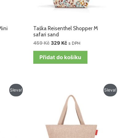
Mini
Taška Reisenthel Shopper M
safari sand
459
Kč
329
Kč
s DPH
Přidat do košíku
Původní
Aktuální
Sleva!
Sleva!
cena
cena
byla:
je:
459 Kč.
329 Kč.