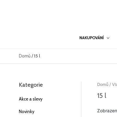
Přeskočit
na
obsah
NAKUPOVÁNÍ
Domů
/
15 l
Kategorie
Domů
/ Vl
15 l
Akce a slevy
Zobrazeno
Novinky