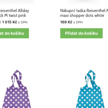
eisenthel Allday
Nákupní taška Reisenthel 
k M twist pink
maxi shopper dots white
č
1 015
Kč
169
Kč
s DPH
s DPH
at do košíku
Přidat do košíku
Původní
Aktuální
cena
cena
byla:
je:
169 Kč.
149 Kč.