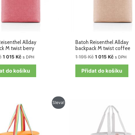
eisenthel Allday
Batoh Reisenthel Allday
k M twist berry
backpack M twist coffee
č
1 015
Kč
1 195
Kč
1 015
Kč
s DPH
s DPH
at do košíku
Přidat do košíku
Původní
Aktuální
Původní
Aktuální
Sleva!
cena
cena
cena
cena
byla:
je:
byla:
je:
855 Kč.
675 Kč.
1
675 Kč.
005 Kč.