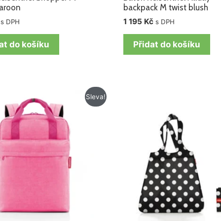
maroon
backpack M twist blush
1 195
Kč
s DPH
s DPH
at do košíku
Přidat do košíku
Původní
Aktuální
Sleva!
cena
cena
byla:
je:
1
1
195 Kč.
015 Kč.