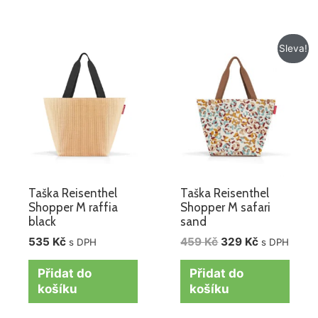
Původní
Aktuální
Sleva!
cena
cena
byla:
je:
459 Kč.
329 Kč.
Taška Reisenthel
Taška Reisenthel
Shopper M raffia
Shopper M safari
black
sand
535
Kč
459
Kč
329
Kč
s DPH
s DPH
Přidat do
Přidat do
košíku
košíku