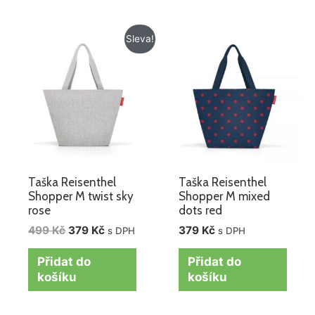
Původní
Aktuální
Sleva!
cena
cena
byla:
je:
499 Kč.
379 Kč.
Taška Reisenthel
Taška Reisenthel
Shopper M twist sky
Shopper M mixed
rose
dots red
499
Kč
379
Kč
379
Kč
s DPH
s DPH
Přidat do
Přidat do
košíku
košíku