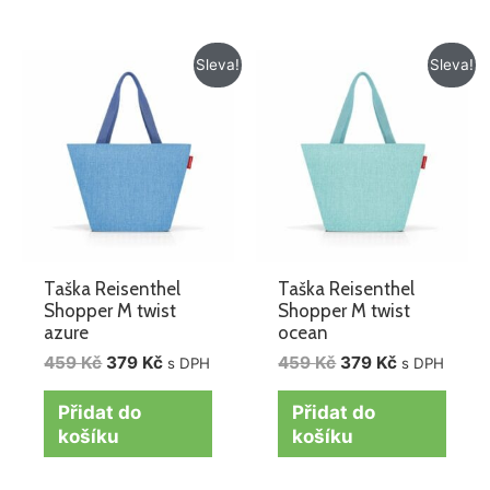
Původní
Aktuální
Původní
Aktuální
Sleva!
Sleva!
cena
cena
cena
cena
byla:
je:
byla:
je:
459 Kč.
379 Kč.
459 Kč.
379 Kč.
Taška Reisenthel
Taška Reisenthel
Shopper M twist
Shopper M twist
azure
ocean
459
Kč
379
Kč
459
Kč
379
Kč
s DPH
s DPH
Přidat do
Přidat do
košíku
košíku