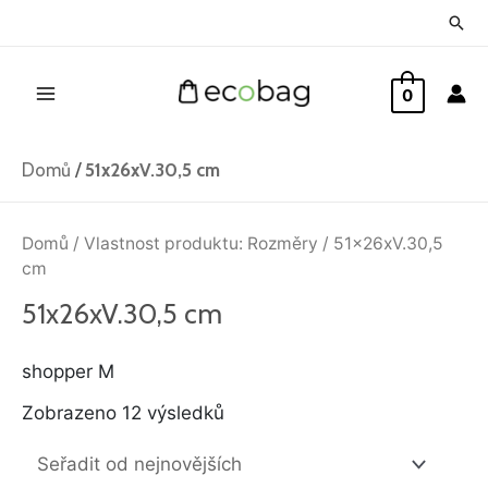
Přeskočit
Hled
na
Main
obsah
0
Menu
Domů
/
51x26xV.30,5 cm
Seřazeno
od
Domů
/ Vlastnost produktu: Rozměry / 51x26xV.30,5
nejnovějších
cm
51x26xV.30,5 cm
shopper M
Zobrazeno 12 výsledků