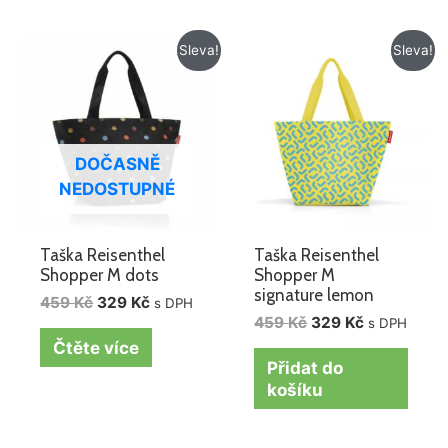
Původní
Aktuální
Původní
Aktuální
Sleva!
Sleva!
cena
cena
cena
cena
byla:
je:
byla:
je:
459 Kč.
329 Kč.
459 Kč.
329 Kč.
DOČASNĚ
NEDOSTUPNÉ
Taška Reisenthel
Taška Reisenthel
Shopper M dots
Shopper M
signature lemon
459
Kč
329
Kč
s DPH
459
Kč
329
Kč
s DPH
Čtěte více
Přidat do
košíku