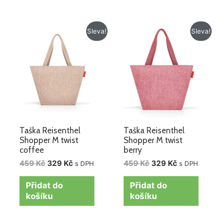
Původní
Aktuální
Původní
Aktuální
Sleva!
Sleva!
cena
cena
cena
cena
byla:
je:
byla:
je:
459 Kč.
329 Kč.
459 Kč.
329 Kč.
Taška Reisenthel
Taška Reisenthel
Shopper M twist
Shopper M twist
coffee
berry
459
Kč
329
Kč
459
Kč
329
Kč
s DPH
s DPH
Přidat do
Přidat do
košíku
košíku