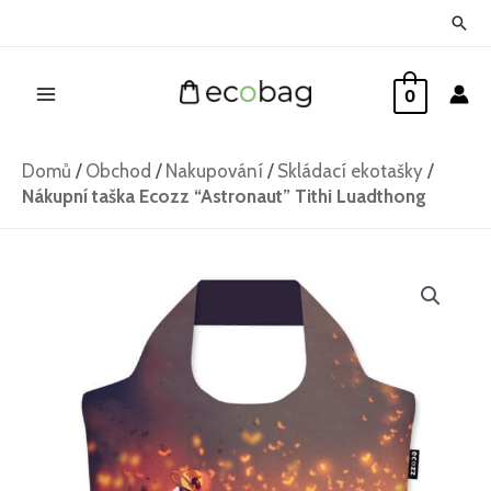
Přeskočit
Hled
na
Main
obsah
0
Menu
Domů
/
Obchod
/
Nakupování
/
Skládací ekotašky
/
Nákupní taška Ecozz “Astronaut” Tithi Luadthong
Nákupní
taška
Ecozz
"Astronaut"
Tithi
Luadthong
množství