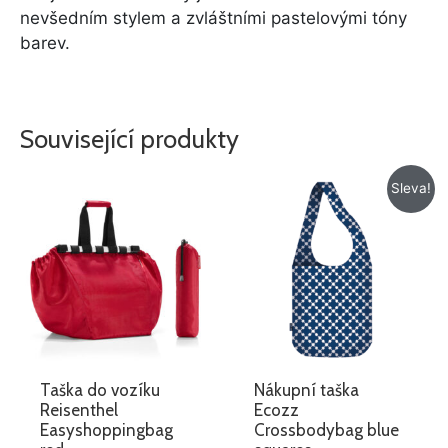
nevšedním stylem a zvláštními pastelovými tóny
barev.
Související produkty
Původní
Aktuální
Sleva!
cena
cena
byla:
je:
218 Kč.
128 Kč.
Taška do vozíku
Nákupní taška
Reisenthel
Ecozz
Easyshoppingbag
Crossbodybag blue