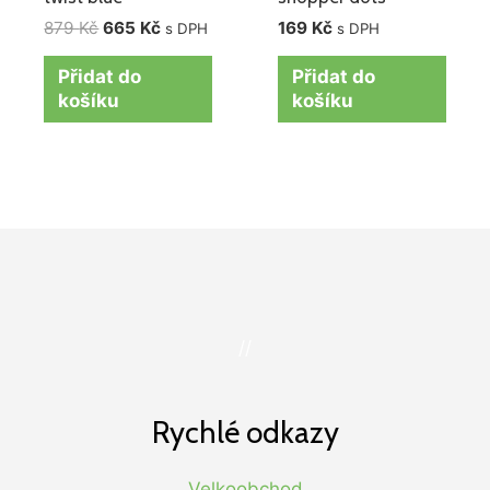
879
Kč
665
Kč
169
Kč
s DPH
s DPH
Přidat do
Přidat do
košíku
košíku
//
Rychlé odkazy
Velkoobchod