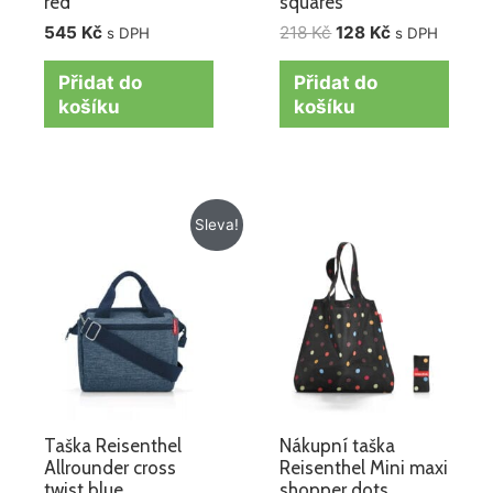
red
squares
545
Kč
218
Kč
128
Kč
s DPH
s DPH
Přidat do
Přidat do
košíku
košíku
Původní
Aktuální
Sleva!
cena
cena
byla:
je:
879 Kč.
665 Kč.
Taška Reisenthel
Nákupní taška
Allrounder cross
Reisenthel Mini maxi
twist blue
shopper dots