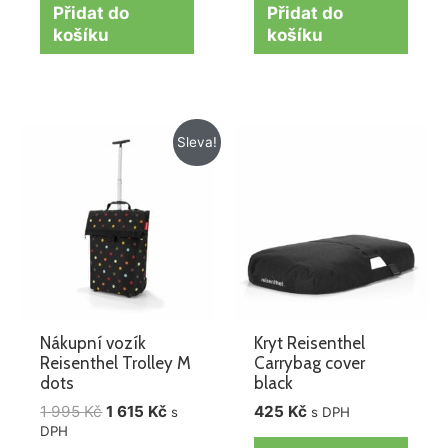
Přidat do
Přidat do
košíku
košíku
Původní
Aktuální
Sleva!
cena
cena
byla:
je:
1
1
995 Kč.
615 Kč.
Nákupní vozík
Kryt Reisenthel
Reisenthel Trolley M
Carrybag cover
dots
black
1 995
Kč
1 615
Kč
425
Kč
s
s DPH
DPH