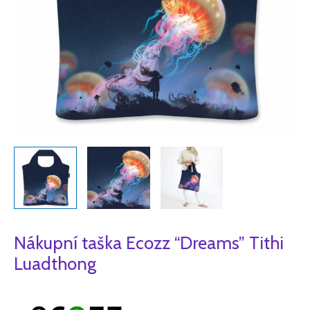
Nákupní taška Ecozz “Dreams” Tithi
Luadthong