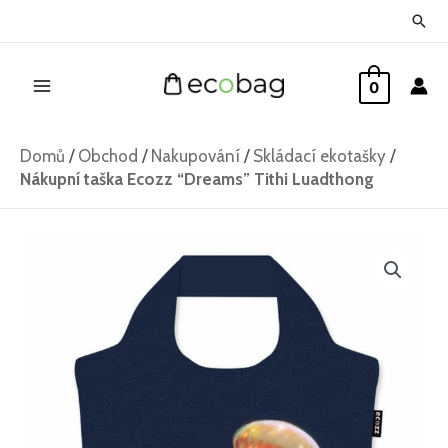
Přeskočit
Hled
na
Main
obsah
0
Menu
Domů
/
Obchod
/
Nakupování
/
Skládací ekotašky
/
Nákupní taška Ecozz “Dreams” Tithi Luadthong
Nákupní
taška
Ecozz
"Dreams"
Tithi
Luadthong
množství