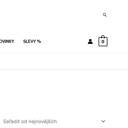
Hledat
OVINKY
SLEVY %
0