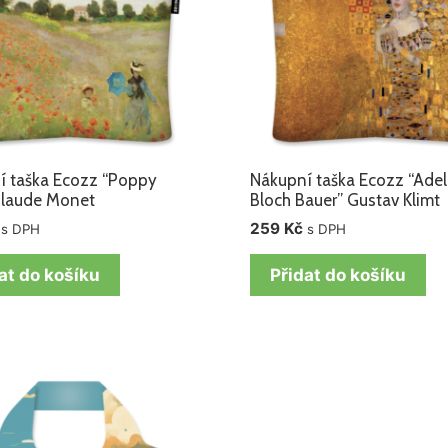
í taška Ecozz “Poppy
Nákupní taška Ecozz “Ade
 Claude Monet
Bloch Bauer” Gustav Klimt
259
Kč
s DPH
s DPH
at do košíku
Přidat do košíku