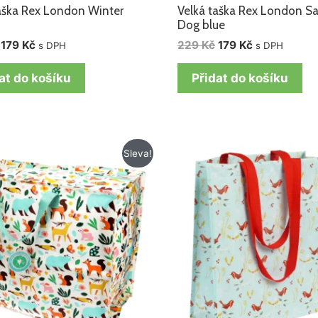
aška Rex London Winter
Velká taška Rex London S
Dog blue
179
Kč
229
Kč
179
Kč
s DPH
s DPH
at do košíku
Přidat do košíku
Původní
Aktuální
Původní
Aktuální
Sleva!
cena
cena
cena
cena
byla:
je:
byla:
je:
229 Kč.
179 Kč.
125 Kč.
105 Kč.