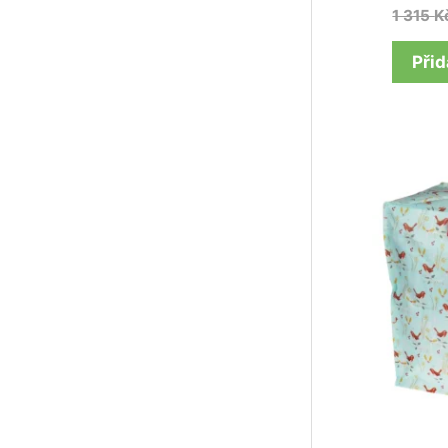
1 315
K
Přid