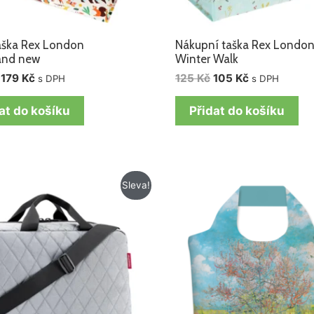
taška Rex London
Nákupní taška Rex Londo
and new
Winter Walk
179
Kč
125
Kč
105
Kč
s DPH
s DPH
at do košíku
Přidat do košíku
Původní
Aktuální
Sleva!
cena
cena
byla:
je:
1
1
955 Kč.
725 Kč.