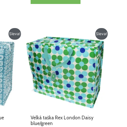
Původní
Aktuální
Sleva!
Sleva!
cena
cena
byla:
je:
229 Kč.
179 Kč.
ue
Velká taška Rex London Daisy
blue/green