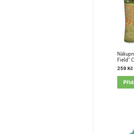
Nákupn
Field”
259
Kč
Přid