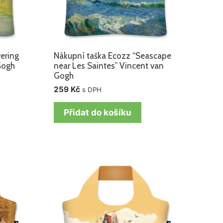
ering
Nákupní taška Ecozz “Seascape
Gogh
near Les Saintes” Vincent van
Gogh
259
Kč
s DPH
Přidat do košíku