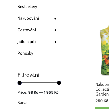
Bestsellery
+
Nakupování
+
Cestování
+
Jídlo a pití
Ponožky
Filtrování
Nákupní
Collect
Price:
98 Kč
—
1 955 Kč
Garden
259
Kč
Barva