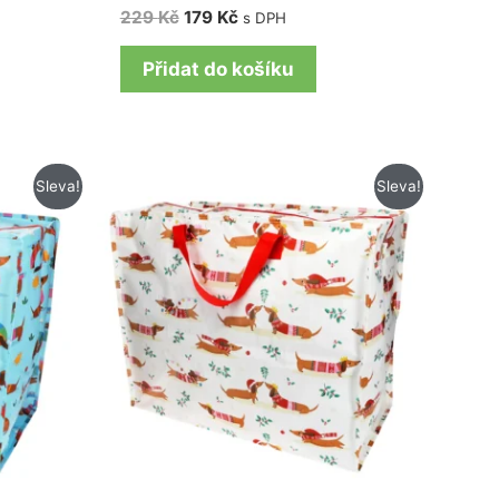
229
Kč
179
Kč
s DPH
Přidat do košíku
Původní
Aktuální
Sleva!
Sleva!
cena
cena
byla:
je:
229 Kč.
169 Kč.