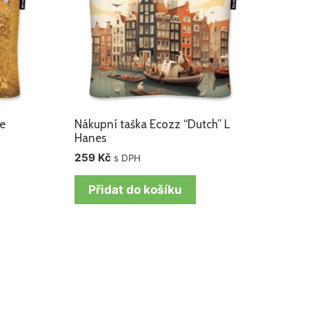
le
Nákupní taška Ecozz “Dutch” L
Hanes
259
Kč
s DPH
Přidat do košíku