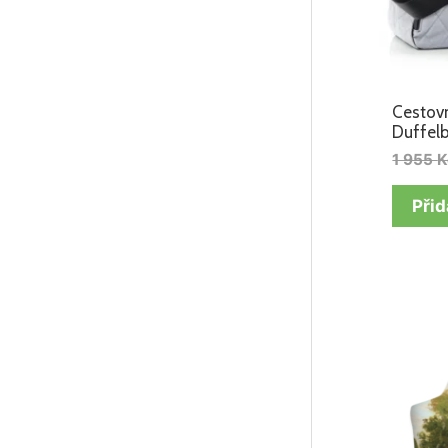
Cestovn
Duffelb
1 955
K
Přid