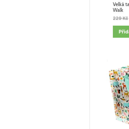
Velká t
Walk
229
Kč
Přid