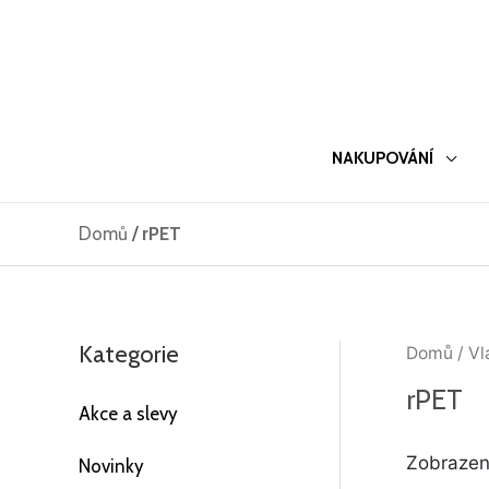
Přeskočit
na
obsah
NAKUPOVÁNÍ
Domů
/
rPET
Kategorie
Domů
/ Vl
rPET
Akce a slevy
Zobrazeno
Novinky