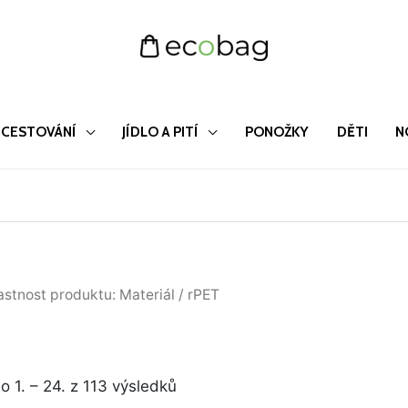
CESTOVÁNÍ
JÍDLO A PITÍ
PONOŽKY
DĚTI
N
Seřazeno
astnost produktu: Materiál / rPET
od
nejnovějších
 1. – 24. z 113 výsledků