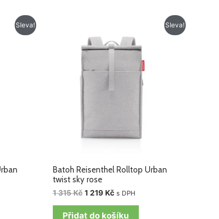
Původní
Aktuální
Sleva!
Sleva!
cena
cena
byla:
je:
1
1
315 Kč.
219 Kč.
Urban
Batoh Reisenthel Rolltop Urban
twist sky rose
1 315
Kč
1 219
Kč
s DPH
Přidat do košíku