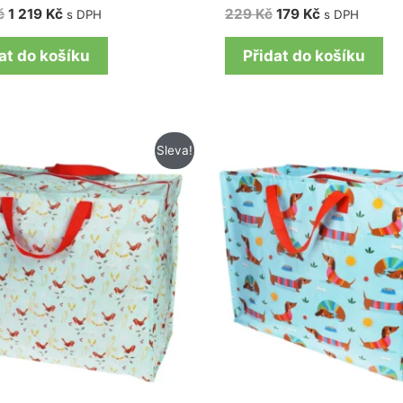
č
1 219
Kč
229
Kč
179
Kč
s DPH
s DPH
at do košíku
Přidat do košíku
Původní
Aktuální
Původní
Aktuální
Sleva!
cena
cena
cena
cena
byla:
je:
byla:
je:
229 Kč.
179 Kč.
229 Kč.
179 Kč.