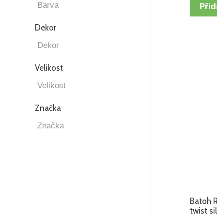
Přid
Dekor
Velikost
Značka
Batoh R
twist si