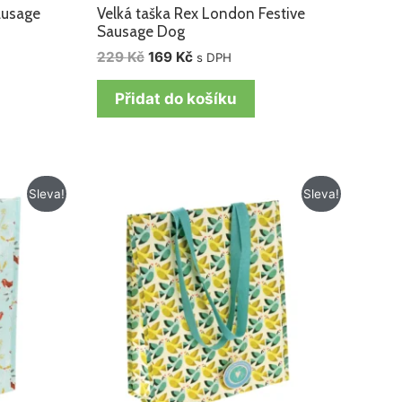
ausage
Velká taška Rex London Festive
Sausage Dog
229
Kč
169
Kč
s DPH
Přidat do košíku
Původní
Aktuální
Sleva!
Sleva!
cena
cena
byla:
je:
125 Kč.
105 Kč.