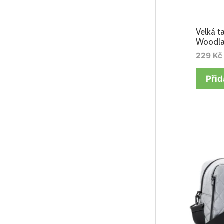
Velká 
Woodl
229
Kč
Přid