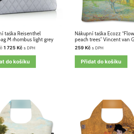
í taška Reisenthel
Nákupní taška Ecozz “Flow
ag M rhombus light grey
peach trees” Vincent van 
č
1 725
Kč
259
Kč
s DPH
s DPH
at do košíku
Přidat do košíku