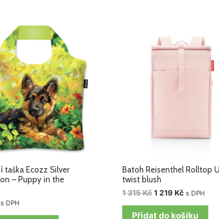
Původní
Aktuální
cena
cena
byla:
je:
1
1
315 Kč.
219 Kč.
 taška Ecozz Silver
Batoh Reisenthel Rolltop 
ion – Puppy in the
twist blush
1 315
Kč
1 219
Kč
s DPH
s DPH
Přidat do košíku