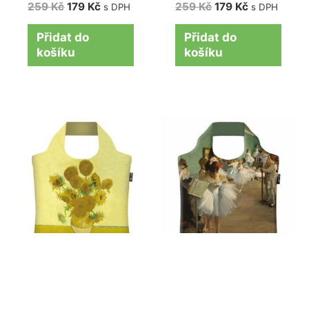
259
Kč
179
Kč
259
Kč
179
Kč
s DPH
s DPH
Přidat do
Přidat do
košíku
košíku
Nákupní taška
Nákupní taška
Ecozz “The
Ecozz “The Dance
Sunflowers” Vincent
Class” Edgar Degas
van Gogh