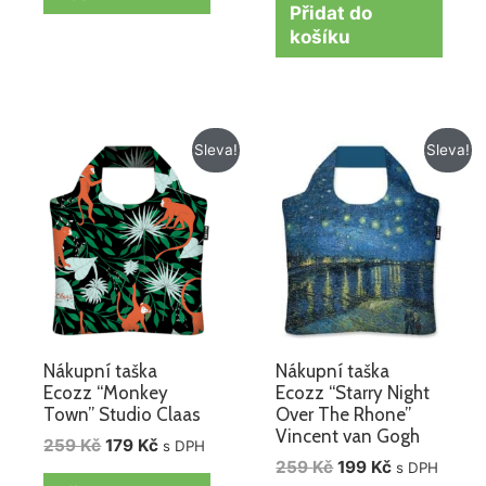
Přidat do
košíku
Původní
Aktuální
Původní
Aktuální
Sleva!
Sleva!
cena
cena
cena
cena
byla:
je:
byla:
je:
259 Kč.
179 Kč.
259 Kč.
199 Kč.
Nákupní taška
Nákupní taška
Ecozz “Monkey
Ecozz “Starry Night
Town” Studio Claas
Over The Rhone”
Vincent van Gogh
259
Kč
179
Kč
s DPH
259
Kč
199
Kč
s DPH