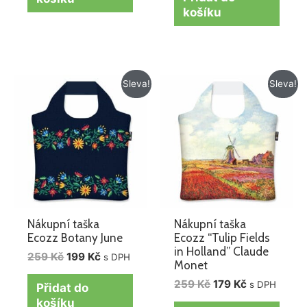
košíku
Původní
Aktuální
Původní
Aktuální
Sleva!
Sleva!
cena
cena
cena
cena
byla:
je:
byla:
je:
259 Kč.
199 Kč.
259 Kč.
179 Kč.
Nákupní taška
Nákupní taška
Ecozz Botany June
Ecozz “Tulip Fields
in Holland” Claude
259
Kč
199
Kč
s DPH
Monet
259
Kč
179
Kč
s DPH
Přidat do
košíku