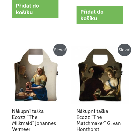
Přidat do
Přidat do
košíku
košíku
Původní
Aktuální
Původní
Aktuální
Sleva!
Sleva!
cena
cena
cena
cena
byla:
je:
byla:
je:
259 Kč.
179 Kč.
259 Kč.
179 Kč.
Nákupní taška
Nákupní taška
Ecozz “The
Ecozz “The
Milkmaid” Johannes
Matchmaker” G. van
Vermeer
Honthorst