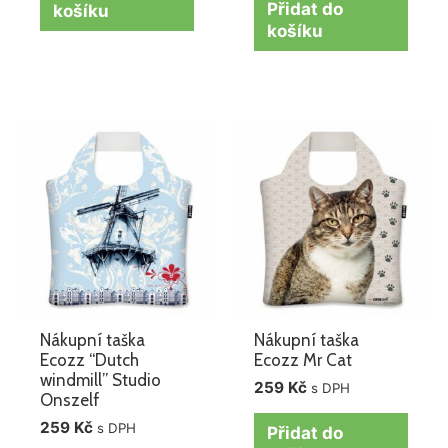
Přidat do
košíku
košíku
Nákupní taška
Nákupní taška
Ecozz “Dutch
Ecozz Mr Cat
windmill” Studio
259
Kč
s DPH
Onszelf
259
Kč
s DPH
Přidat do