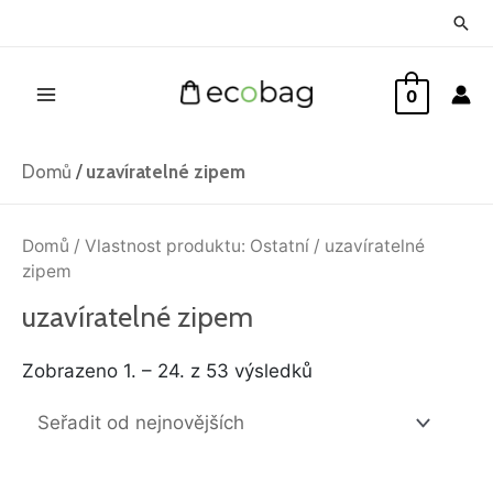
Přeskočit
Hled
na
Main
obsah
0
Menu
Domů
/
uzavíratelné zipem
Seřazeno
od
Domů
/ Vlastnost produktu: Ostatní / uzavíratelné
nejnovějších
zipem
uzavíratelné zipem
Zobrazeno 1. – 24. z 53 výsledků