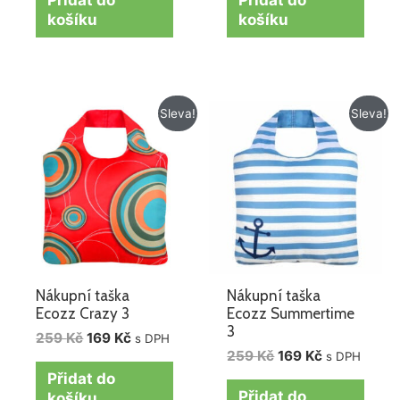
Přidat do
Přidat do
košíku
košíku
Původní
Aktuální
Původní
Aktuální
Sleva!
Sleva!
cena
cena
cena
cena
byla:
je:
byla:
je:
259 Kč.
169 Kč.
259 Kč.
169 Kč.
Nákupní taška
Nákupní taška
Ecozz Crazy 3
Ecozz Summertime
3
259
Kč
169
Kč
s DPH
259
Kč
169
Kč
s DPH
Přidat do
Přidat do
košíku