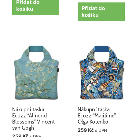
Přidat do
Přidat do
košíku
košíku
Nákupní taška
Nákupní taška
Ecozz “Almond
Ecozz “Maritime”
Blossoms” Vincent
Olga Kotenko
van Gogh
259
Kč
s DPH
259
Kč
s DPH