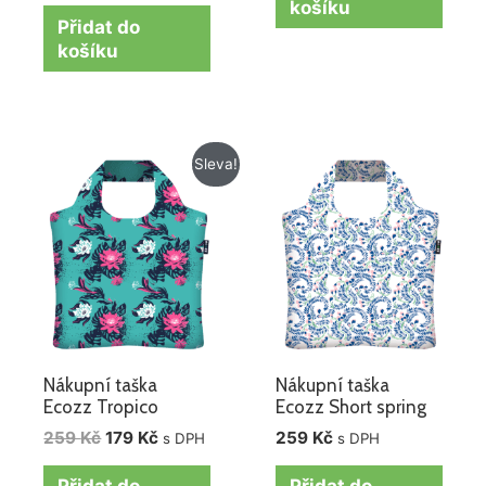
košíku
Přidat do
košíku
Původní
Aktuální
Sleva!
cena
cena
byla:
je:
259 Kč.
179 Kč.
Nákupní taška
Nákupní taška
Ecozz Tropico
Ecozz Short spring
259
Kč
179
Kč
259
Kč
s DPH
s DPH