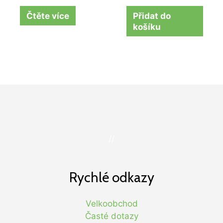
Čtěte více
Přidat do
košíku
//
Rychlé odkazy
Velkoobchod
Časté dotazy