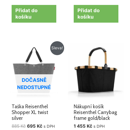
Přidat do
Přidat do
košíku
košíku
Původní
Aktuální
Sleva!
cena
cena
byla:
je:
885 Kč.
695 Kč.
DOČASNĚ
NEDOSTUPNÉ
Taška Reisenthel
Nákupní košík
Shopper XL twist
Reisenthel Carrybag
silver
frame gold/black
885
Kč
695
Kč
1 455
Kč
s DPH
s DPH