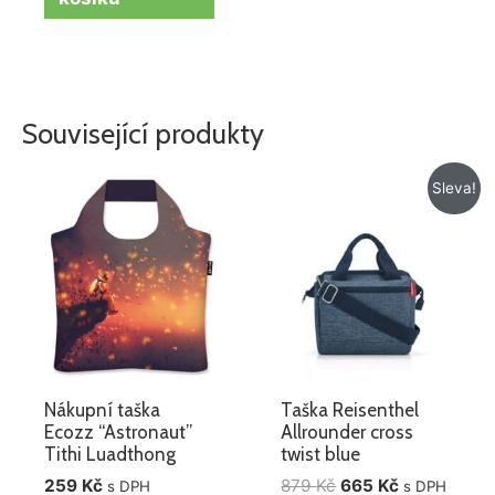
Související produkty
Původní
Aktuální
Sleva!
cena
cena
byla:
je:
879 Kč.
665 Kč.
Nákupní taška
Taška Reisenthel
Ecozz “Astronaut”
Allrounder cross
Tithi Luadthong
twist blue
259
Kč
879
Kč
665
Kč
s DPH
s DPH