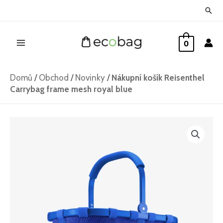
Přeskočit
Hled
na
Main
obsah
0
Menu
Domů
/
Obchod
/
Novinky
/
Nákupní košík Reisenthel
Carrybag frame mesh royal blue
Nákupní
košík
Reisenthel
Carrybag
frame
mesh
royal
blue
množství