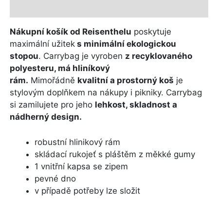
Další informace
Nákupní košík od Reisenthelu
poskytuje
maximální užitek
s minimální ekologickou
stopou
. Carrybag je vyroben
z recyklovaného
polyesteru, má hliníkový
rám.
Mimořádně
kvalitní a prostorný koš
je
stylovým doplňkem na nákupy i pikniky. Carrybag
si zamilujete pro jeho
lehkost, skladnost a
nádherný design.
robustní hlinikový rám
skládací rukojeť s pláštěm z měkké gumy
1 vnitřní kapsa se zipem
pevné dno
v případě potřeby lze složit