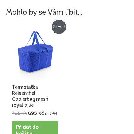
Mohlo by se Vám líbit…
Původní
Aktuální
Sleva!
cena
cena
byla:
je:
795 Kč.
695 Kč.
Termotaška
Reisenthel
Coolerbag mesh
royal blue
795
Kč
695
Kč
s DPH
Přidat do
košíku