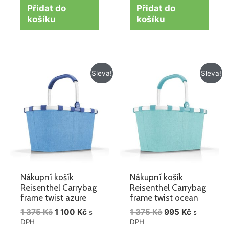
Přidat do
Přidat do
košíku
košíku
Původní
Aktuální
Původní
Aktuální
Sleva!
Sleva!
cena
cena
cena
cena
byla:
je:
byla:
je:
1
1
1
995 Kč.
375 Kč.
100 Kč.
375 Kč.
Nákupní košík
Nákupní košík
Reisenthel Carrybag
Reisenthel Carrybag
frame twist azure
frame twist ocean
1 375
Kč
1 100
Kč
1 375
Kč
995
Kč
s
s
DPH
DPH