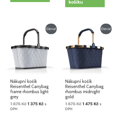
košíku
Původní
Aktuální
Původní
Aktuální
Sleva!
Sleva!
cena
cena
cena
cena
byla:
je:
byla:
je:
1
1
1
1
875 Kč.
375 Kč.
675 Kč.
475 Kč.
Nákupní košík
Nákupní košík
Reisenthel Carrybag
Reisenthel Carrybag
frame rhombus light
rhombus midnight
grey
gold
1 875
Kč
1 375
Kč
1 675
Kč
1 475
Kč
s
s
DPH
DPH