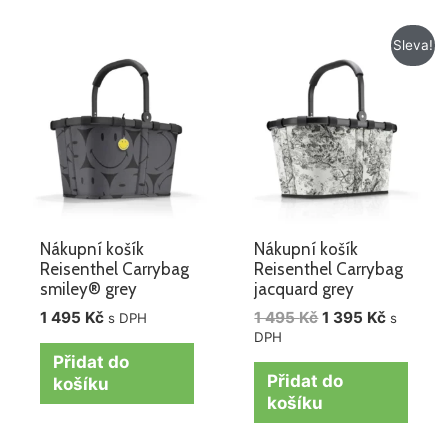
Původní
Aktuáln
Sleva!
cena
cena
byla:
je:
1
1
495 Kč.
395 Kč.
Nákupní košík
Nákupní košík
Reisenthel Carrybag
Reisenthel Carrybag
smiley® grey
jacquard grey
1 495
Kč
1 495
Kč
1 395
Kč
s DPH
s
DPH
Přidat do
Přidat do
košíku
košíku