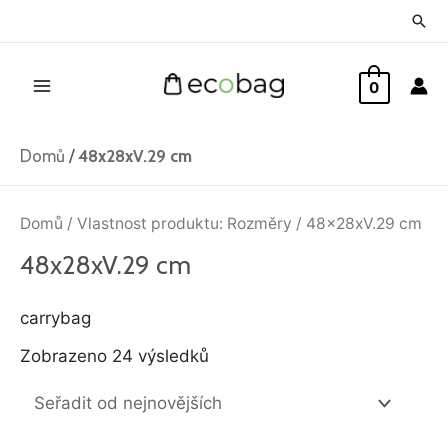
Přeskočit
Hled
na
Main
obsah
0
Menu
Domů
/
48x28xV.29 cm
Seřazeno
od
Domů
/ Vlastnost produktu: Rozměry / 48x28xV.29 cm
nejnovějších
48x28xV.29 cm
carrybag
Zobrazeno 24 výsledků