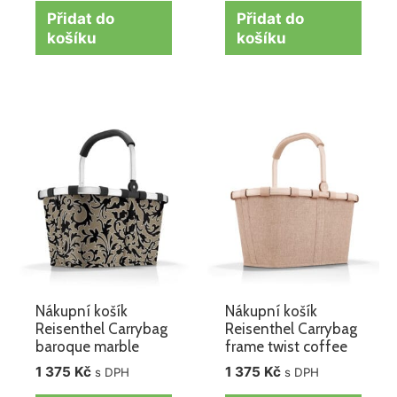
Přidat do
Přidat do
košíku
košíku
Nákupní košík
Nákupní košík
Reisenthel Carrybag
Reisenthel Carrybag
baroque marble
frame twist coffee
1 375
Kč
1 375
Kč
s DPH
s DPH