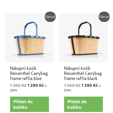
Původní
Aktuální
Původní
Aktuáln
Sleva!
Sleva!
cena
cena
cena
cena
byla:
je:
byla:
je:
1
1
1
1
360 Kč.
290 Kč.
360 Kč.
290 Kč.
Nákupní košík
Nákupní košík
Reisenthel Carrybag
Reisenthel Carrybag
frame raffia blue
frame raffia black
1 360
Kč
1 290
Kč
1 360
Kč
1 290
Kč
s
s
DPH
DPH
Přidat do
Přidat do
košíku
košíku