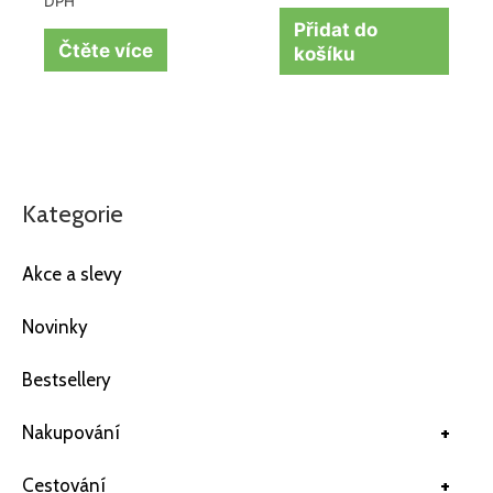
DPH
Přidat do
Čtěte více
košíku
Kategorie
Akce a slevy
Novinky
Bestsellery
+
Nakupování
+
Cestování