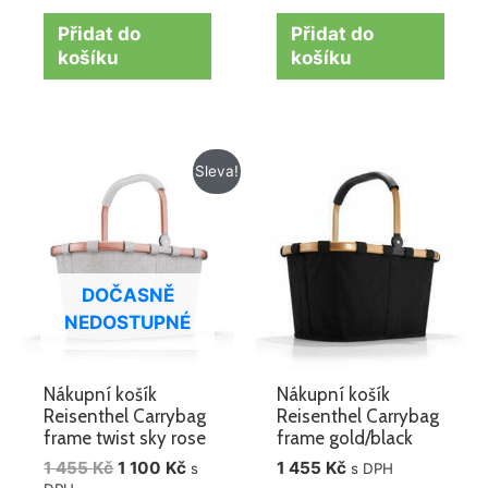
Přidat do
Přidat do
košíku
košíku
Původní
Aktuální
Sleva!
cena
cena
byla:
je:
1
1
455 Kč.
100 Kč.
DOČASNĚ
NEDOSTUPNÉ
Nákupní košík
Nákupní košík
Reisenthel Carrybag
Reisenthel Carrybag
frame twist sky rose
frame gold/black
1 455
Kč
1 100
Kč
1 455
Kč
s
s DPH