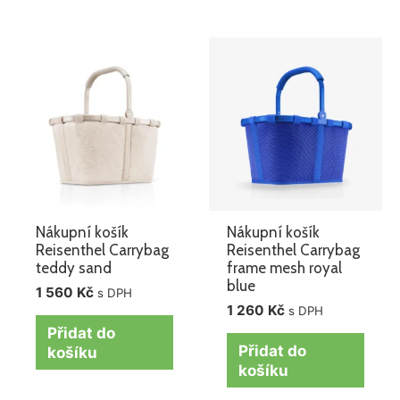
Nákupní košík
Nákupní košík
Reisenthel Carrybag
Reisenthel Carrybag
teddy sand
frame mesh royal
blue
1 560
Kč
s DPH
1 260
Kč
s DPH
Přidat do
Přidat do
košíku
košíku