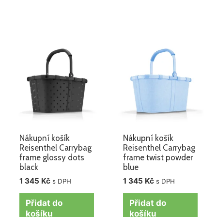
Nákupní košík
Nákupní košík
Reisenthel Carrybag
Reisenthel Carrybag
frame glossy dots
frame twist powder
black
blue
1 345
Kč
1 345
Kč
s DPH
s DPH
Přidat do
Přidat do
košíku
košíku