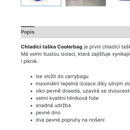
Popis
Další informace
Chladící taška Coolerbag
je první chladící ta
Má velmi tlustou izolaci, která zajišťuje vynik
i piknik.
lze vložit do carrybagu
maximální tepelná izolace díky silným s
víko pevně dosedá, uzavírá se dvouces
velmi kvalitní hliníková folie
snadná udržba
pevné dno
dva pevné popruhy na nošení