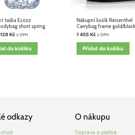
í taška Ecozz
Nákupní košík Reisenthel
odybag short spring
Carrybag frame gold/blac
128
Kč
1 455
Kč
s DPH
s DPH
dat do košíku
Přidat do košíku
lé odkazy
O nákupu
bchod
Doprava a platba