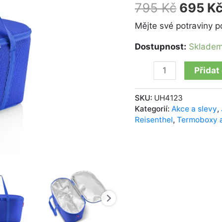
blue
795
Kč
695
K
množství
Mějte své potraviny p
Dostupnost:
Sklade
Přidat
SKU:
UH4123
Kategorií:
Akce a slevy
,
Reisenthel
,
Termoboxy a