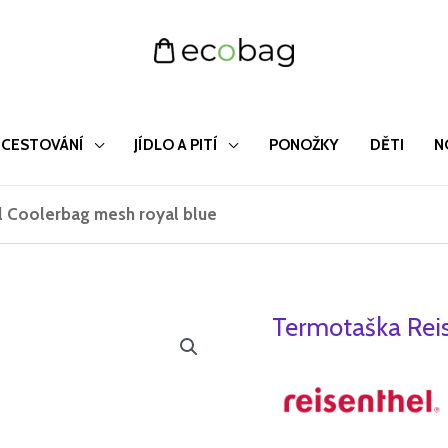
CESTOVÁNÍ
JÍDLO A PITÍ
PONOŽKY
DĚTI
N
l Coolerbag mesh royal blue
Termotaška Reis
Termotaška
Původ
Reisenthel
cena
Coolerbag
mesh
byla:
royal
795 Kč