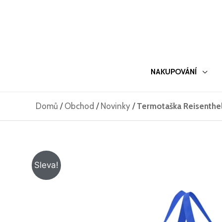
Přeskočit
na
obsah
NAKUPOVÁNÍ
Domů
/
Obchod
/
Novinky
/
Termotaška Reisenthe
Sleva!