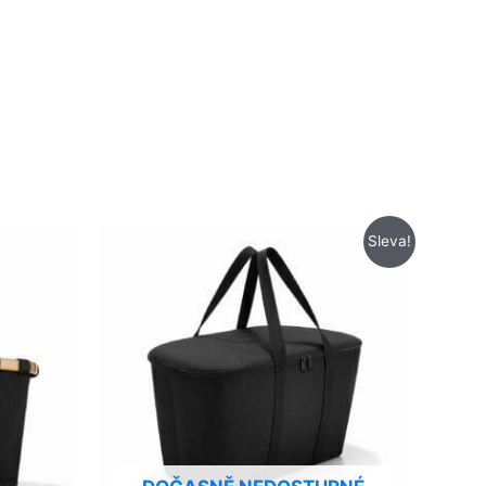
Původní
Aktuální
Sleva!
cena
cena
byla:
je:
895 Kč.
695 Kč.