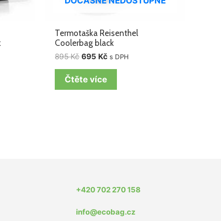
DOČASNĚ NEDOSTUPNÉ
Termotaška Reisenthel
k
Coolerbag black
895
Kč
695
Kč
s DPH
Čtěte více
+420 702 270 158
info@ecobag.cz