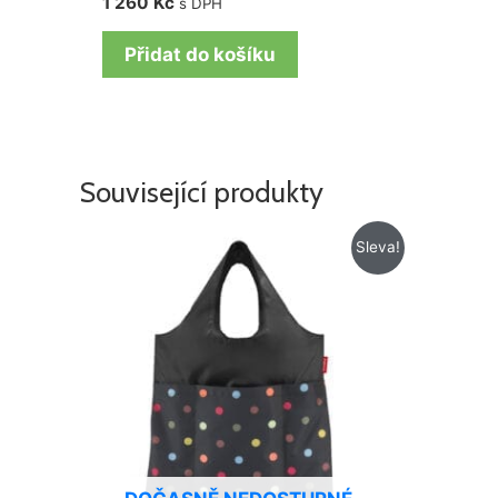
1 260
Kč
s DPH
Přidat do košíku
Související produkty
Původní
Aktuální
Sleva!
cena
cena
byla:
je:
259 Kč.
219 Kč.