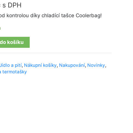
č
s DPH
od kontrolou díky chladící tašce Coolerbag!
m
 do košíku
Jídlo a pití
,
Nákupní košíky
,
Nakupování
,
Novinky
,
 termotašky