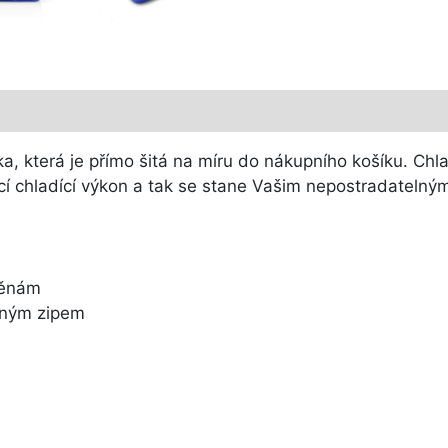
ška, která je přímo šitá na míru do nákupního košíku. Chl
ající chladící výkon a tak se stane Vašim nepostradateln
těnám
tným zipem