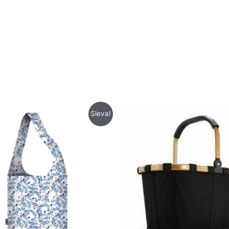
Původní
Aktuální
Sleva!
cena
cena
byla:
je:
218 Kč.
128 Kč.