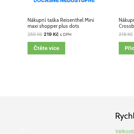
DOČASNĚ NEDOSTUPNÉ
Nákupní taška Reisenthel Mini
Nákupn
maxi shopper plus dots
Crossb
259
Kč
219
Kč
218
Kč
s DPH
Čtěte více
Při
Rych
//
Velkoo