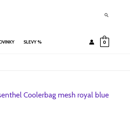
Hledat
OVINKY
SLEVY %
0
enthel Coolerbag mesh royal blue
ní
Aktuální
cena
je:
.
695 Kč.