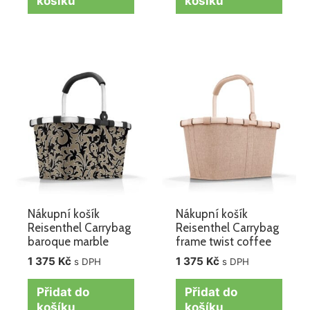
košíku
košíku
Nákupní košík
Nákupní košík
Reisenthel Carrybag
Reisenthel Carrybag
baroque marble
frame twist coffee
1 375
Kč
1 375
Kč
s DPH
s DPH
Přidat do
Přidat do
košíku
košíku