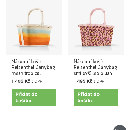
Nákupní košík
Nákupní košík
Reisenthel Carrybag
Reisenthel Carrybag
mesh tropical
smiley® leo blush
1 495
Kč
1 495
Kč
s DPH
s DPH
Přidat do
Přidat do
košíku
košíku
Původní
Aktuáln