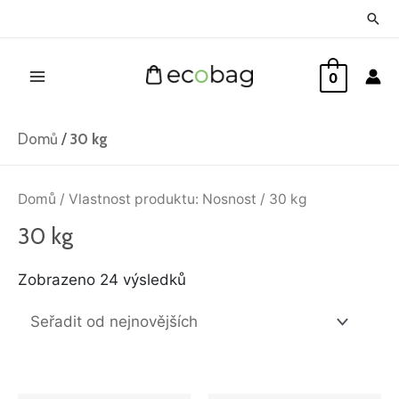
Přeskočit
Hled
na
Main
obsah
0
Menu
Domů
/
30 kg
Seřazeno
od
Domů
/ Vlastnost produktu: Nosnost / 30 kg
nejnovějších
30 kg
Zobrazeno 24 výsledků