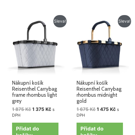
Původní
Aktuální
Původní
Aktuální
Sleva!
Sleva!
cena
cena
cena
cena
byla:
je:
byla:
je:
1
1
1
1
875 Kč.
375 Kč.
675 Kč.
475 Kč.
Nákupní košík
Nákupní košík
Reisenthel Carrybag
Reisenthel Carrybag
frame rhombus light
rhombus midnight
grey
gold
1 875
Kč
1 375
Kč
1 675
Kč
1 475
Kč
s
s
DPH
DPH
Přidat do
Přidat do