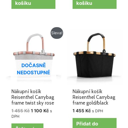
košíku
košíku
Původní
Aktuální
Sleva!
cena
cena
byla:
je:
1
1
455 Kč.
100 Kč.
DOČASNĚ
NEDOSTUPNÉ
Nákupní košík
Nákupní košík
Reisenthel Carrybag
Reisenthel Carrybag
frame twist sky rose
frame gold/black
1 455
Kč
1 100
Kč
1 455
Kč
s
s DPH
DPH
Přidat do