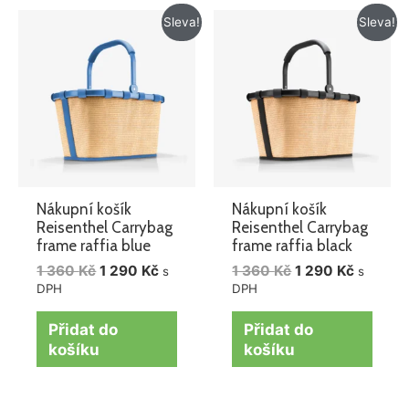
Původní
Aktuální
Původní
Aktuáln
Sleva!
Sleva!
cena
cena
cena
cena
byla:
je:
byla:
je:
1
1
1
1
360 Kč.
290 Kč.
360 Kč.
290 Kč.
Nákupní košík
Nákupní košík
Reisenthel Carrybag
Reisenthel Carrybag
frame raffia blue
frame raffia black
1 360
Kč
1 290
Kč
1 360
Kč
1 290
Kč
s
s
DPH
DPH
Přidat do
Přidat do
košíku
košíku