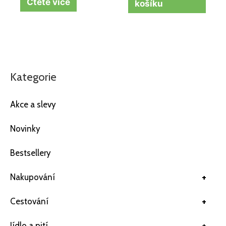
Čtěte více
košíku
Kategorie
Akce a slevy
Novinky
Bestsellery
+
Nakupování
+
Cestování
+
Jídlo a pití