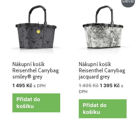
Sleva!
cena
cena
byla:
je:
1
1
495 Kč.
395 Kč.
Nákupní košík
Nákupní košík
Reisenthel Carrybag
Reisenthel Carrybag
smiley® grey
jacquard grey
1 495
Kč
1 495
Kč
1 395
Kč
s DPH
s
DPH
Přidat do
Přidat do
košíku
košíku