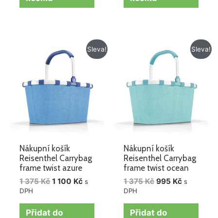
Původní
Aktuální
Původní
Aktuální
Sleva!
Sleva!
cena
cena
cena
cena
byla:
je:
byla:
je:
1
1
1
995 Kč.
375 Kč.
100 Kč.
375 Kč.
Nákupní košík
Nákupní košík
Reisenthel Carrybag
Reisenthel Carrybag
frame twist azure
frame twist ocean
1 375
Kč
1 100
Kč
1 375
Kč
995
Kč
s
s
DPH
DPH
Přidat do
Přidat do