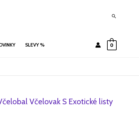
Hledat
OVINKY
SLEVY %
0
čelobal Včelovak S Exotické listy