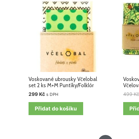
Voskované ubrousky Včelobal
Voskov
set 2 ks M+M Puntíky/Folklór
Včelov
299
Kč
499
K
s DPH
Přidat do košíku
Při