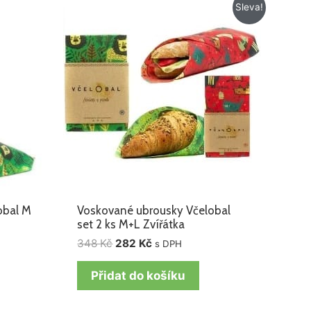
Původní
Aktuální
Sleva!
cena
cena
byla:
je:
348 Kč.
282 Kč.
obal M
Voskované ubrousky Včelobal
set 2 ks M+L Zvířátka
348
Kč
282
Kč
s DPH
Přidat do košíku