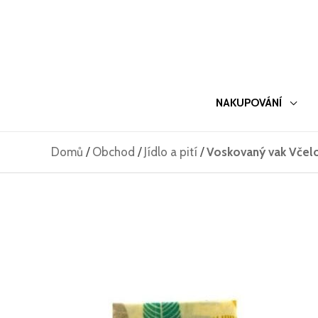
Přeskočit
na
obsah
NAKUPOVÁNÍ
Domů
/
Obchod
/
Jídlo a pití
/
Voskovaný vak Včelo