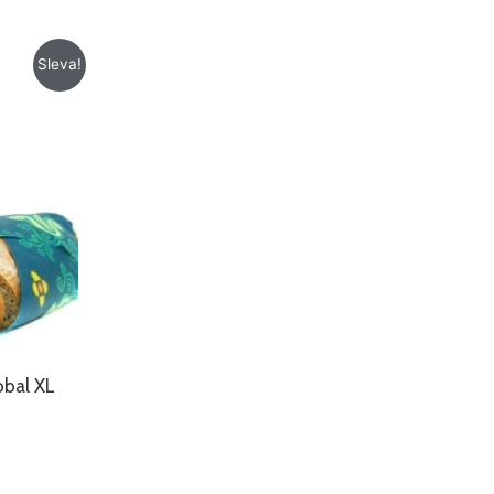
Sleva!
obal XL