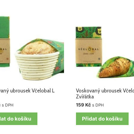
aný ubrousek Včelobal L
Voskovaný ubrousek Včel
Zvířátka
č
159
Kč
s DPH
s DPH
dat do košíku
Přidat do košíku