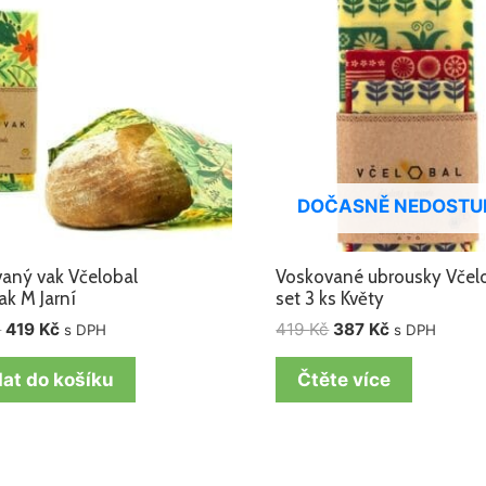
499 Kč.
419 Kč.
419 Kč.
387 Kč.
DOČASNĚ NEDOSTU
aný vak Včelobal
Voskované ubrousky Včel
ak M Jarní
set 3 ks Květy
č
419
Kč
419
Kč
387
Kč
s DPH
s DPH
dat do košíku
Čtěte více