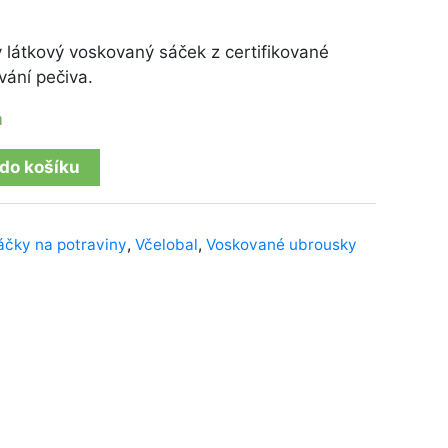
 látkový voskovaný sáček z certifikované
ání pečiva.
m
 do košíku
áčky na potraviny
,
Včelobal
,
Voskované ubrousky