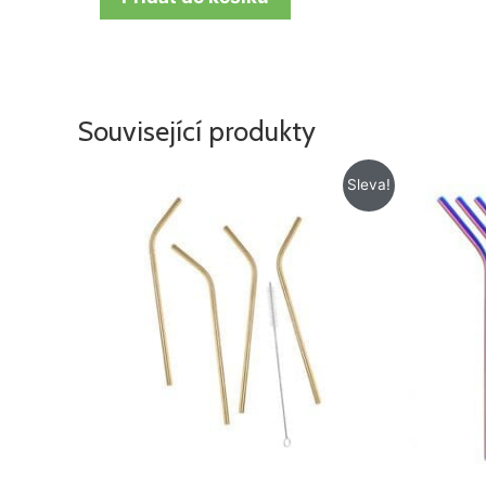
Související produkty
Původní
Aktuální
Sleva!
cena
cena
byla:
je:
119 Kč.
79 Kč.