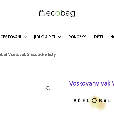
CESTOVÁNÍ
JÍDLO A PITÍ
PONOŽKY
DĚTI
N
bal Včelovak S Exotické listy
Voskovaný vak V
Voskovaný
vak
Včelobal
Včelovak
S