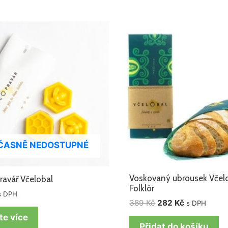
Původní
Aktuální
cena
cena
byla:
je:
389 Kč.
282 Kč.
ČASNĚ NEDOSTUPNÉ
Voskovaný ubrousek Včel
ravář Včelobal
Folklór
s DPH
389
Kč
282
Kč
s DPH
te více
Přidat do košíku