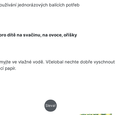
používání jednorázových balících potřeb
ro dítě na svačinu, na ovoce, oříšky
omyjte ve vlažné vodě. Včelobal nechte dobře vyschnout
í papír.
Původní
Aktuální
Původní
Aktuální
Sleva!
cena
cena
cena
cena
byla:
je:
byla:
je: