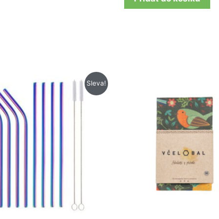
Původní
Aktuální
Sleva!
cena
cena
byla:
je:
199 Kč.
139 Kč.