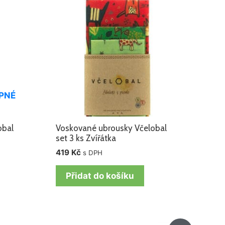
PNÉ
obal
Voskované ubrousky Včelobal
set 3 ks Zvířátka
419
Kč
s DPH
Přidat do košíku