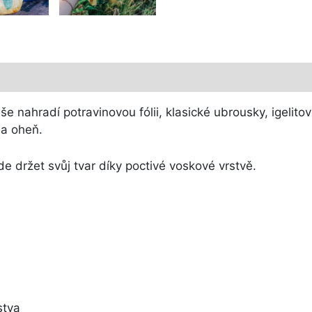
še nahradí potravinovou fólii, klasické ubrousky, igelit
na oheň.
de držet svůj tvar díky poctivé voskové vrstvě.
stva