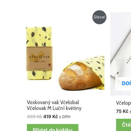
Původní
Aktuální
Sleva!
cena
cena
byla:
je:
499 Kč.
419 Kč.
DO
Voskovaný vak Včelobal
Včelop
Včelovak M Luční květiny
75
Kč
499
Kč
419
Kč
s DPH
Čtě
Přidat do košíku