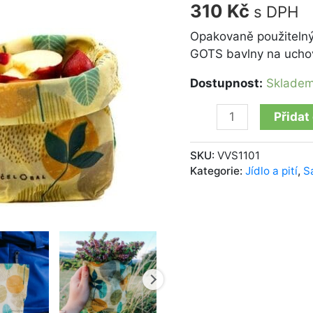
Exotické
310
Kč
s DPH
listy
množství
Opakovaně použitelný
GOTS bavlny na uchov
Dostupnost:
Sklade
Přidat
SKU:
VVS1101
Kategorie:
Jídlo a pití
,
S