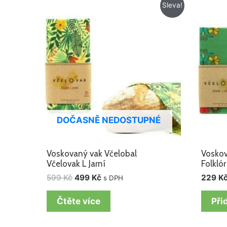
Původní
Aktuální
Sleva!
cena
cena
byla:
je:
599 Kč.
499 Kč.
DOČASNĚ NEDOSTUPNÉ
Voskovaný vak Včelobal
Voskov
Včelovak L Jarní
Folklór
599
Kč
499
Kč
229
K
s DPH
Čtěte více
Při