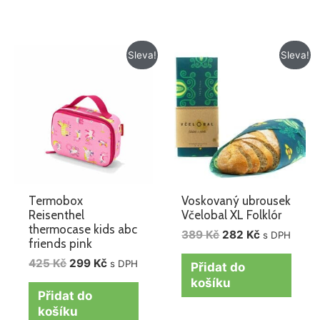
Původní
Aktuální
Původní
Aktuální
Sleva!
Sleva!
cena
cena
cena
cena
byla:
je:
byla:
je:
425 Kč.
299 Kč.
389 Kč.
282 Kč.
Termobox
Voskovaný ubrousek
Reisenthel
Včelobal XL Folklór
thermocase kids abc
389
Kč
282
Kč
s DPH
friends pink
425
Kč
299
Kč
s DPH
Přidat do
košíku
Přidat do
košíku