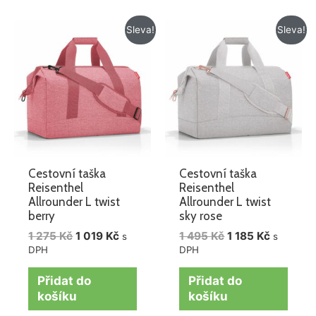
Původní
Aktuální
Původní
Aktuální
Sleva!
Sleva!
cena
cena
cena
cena
byla:
je:
byla:
je:
1
1
1
1
275 Kč.
019 Kč.
495 Kč.
185 Kč.
Cestovní taška
Cestovní taška
Reisenthel
Reisenthel
Allrounder L twist
Allrounder L twist
berry
sky rose
1 275
Kč
1 019
Kč
1 495
Kč
1 185
Kč
s
s
DPH
DPH
Přidat do
Přidat do
košíku
košíku