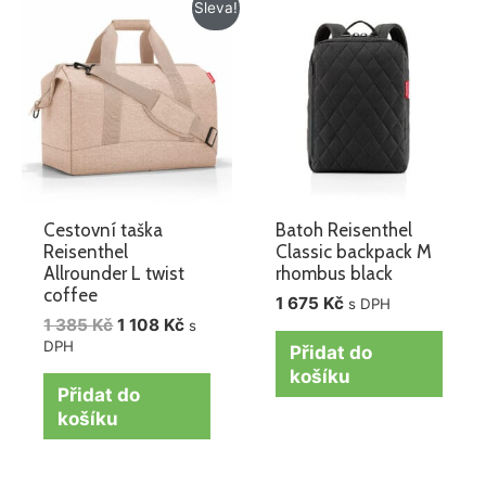
Původní
Aktuální
Sleva!
cena
cena
byla:
je:
1
1
385 Kč.
108 Kč.
Cestovní taška
Batoh Reisenthel
Reisenthel
Classic backpack M
Allrounder L twist
rhombus black
coffee
1 675
Kč
s DPH
1 385
Kč
1 108
Kč
s
DPH
Přidat do
košíku
Přidat do
košíku