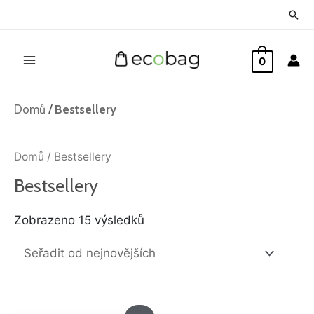
Přeskočit
Hled
na
Main
obsah
0
Menu
Domů
/
Bestsellery
Seřazeno
od
Domů
/ Bestsellery
nejnovějších
Bestsellery
Zobrazeno 15 výsledků