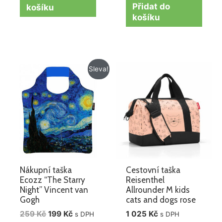
Přidat do
košíku
košíku
Původní
Aktuální
Sleva!
cena
cena
byla:
je:
259 Kč.
199 Kč.
Nákupní taška
Cestovní taška
Ecozz “The Starry
Reisenthel
Night” Vincent van
Allrounder M kids
Gogh
cats and dogs rose
259
Kč
199
Kč
1 025
Kč
s DPH
s DPH