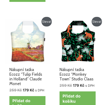
Původní
Aktuální
Původní
Aktuální
Sleva!
Sleva!
cena
cena
cena
cena
byla:
je:
byla:
je:
259 Kč.
179 Kč.
259 Kč.
179 Kč.
Nákupní taška
Nákupní taška
Ecozz “Tulip Fields
Ecozz “Monkey
in Holland” Claude
Town” Studio Claas
Monet
259
Kč
179
Kč
s DPH
259
Kč
179
Kč
s DPH
Přidat do
Přidat do
košíku