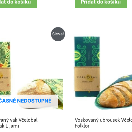
dat do košíku
Přidat do košíku
Původní
Aktuální
Původní
Aktuální
Sleva!
cena
cena
cena
cena
byla:
je:
byla:
je:
599 Kč.
499 Kč.
389 Kč.
282 Kč.
ČASNĚ NEDOSTUPNÉ
aný vak Včelobal
Voskovaný ubrousek Včel
ak L Jarní
Folklór