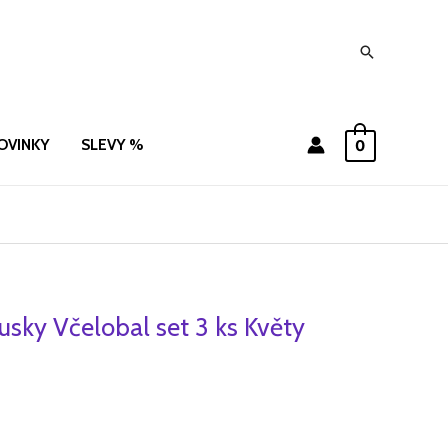
Hledat
OVINKY
SLEVY %
0
sky Včelobal set 3 ks Květy
í
Aktuální
cena
je:
.
387 Kč.