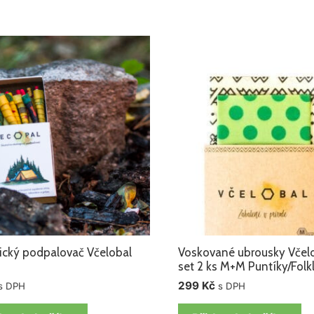
ický podpalovač Včelobal
Voskované ubrousky Včel
set 2 ks M+M Puntíky/Folk
299
Kč
s DPH
s DPH