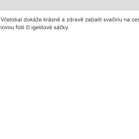
!
Včelobal dokáže krásně a zdravě zabalit svačinu na cest
vou folii či igelitové sáčky.