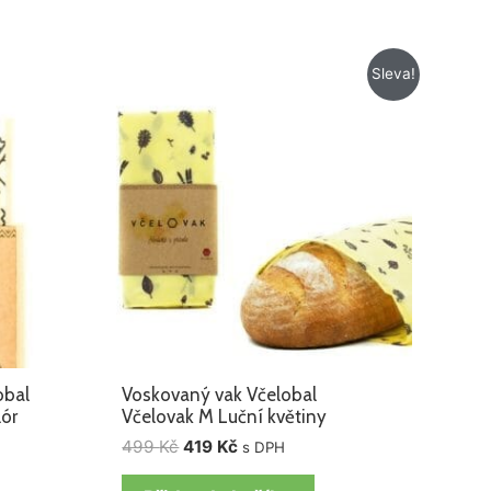
Původní
Aktuální
Sleva!
cena
cena
byla:
je:
499 Kč.
419 Kč.
obal
Voskovaný vak Včelobal
lór
Včelovak M Luční květiny
499
Kč
419
Kč
s DPH