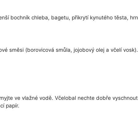
nší bochník chleba, bagetu, přikrytí kynutého těsta, hrn
é směsi (borovicová smůla, jojobový olej a včelí vosk).
omyjte ve vlažné vodě. Včelobal nechte dobře vyschnout
í papír.