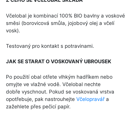
Z ČEHO SE VČELOBAL SKLÁDÁ
Včelobal je kombinací 100% BIO bavlny a voskové
směsi (borovicová smůla, jojobový olej a včelí
vosk).
Testovaný pro kontakt s potravinami.
JAK SE STARAT O VOSKOVANÝ UBROUSEK
Po použití obal otřete vlhkým hadříkem nebo
omyjte ve vlažné vodě. Včelobal nechte
dobře vyschnout. Pokud se voskovaná vrstva
opotřebuje, pak nastrouhejte
Včelopravář
a
zažehlete přes pečicí papír.