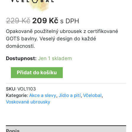
229
Kč
209
Kč
s DPH
Opakovaně použitelný ubrousek z certifikované
GOTS bavlny. Veselý design do každé
domácnosti.
Dostupnost:
Jen 1 skladem
Přidat do košíku
SKU:
VOL1103
Kategorie:
Akce a slevy
,
Jídlo a pití
,
Včelobal
,
Voskované ubrousky
Popis