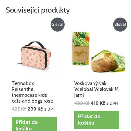
Související produkty
Původní
Aktuální
Původní
Aktuální
Sleva!
Sleva!
cena
cena
cena
cena
byla:
je:
byla:
je:
425 Kč.
299 Kč.
499 Kč.
419 Kč.
Termobox
Voskovaný vak
Reisenthel
Včelobal Včelovak M
thermocase kids
Jarní
cats and dogs rose
499
Kč
419
Kč
s DPH
425
Kč
299
Kč
s DPH
Přidat do
Přidat do
košíku
košíku