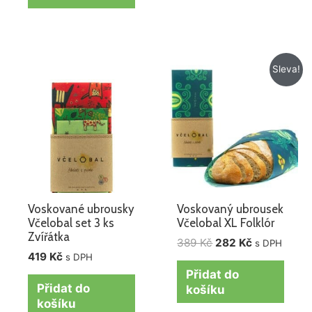
Původní
Aktuální
Sleva!
cena
cena
byla:
je:
389 Kč.
282 Kč.
Voskované ubrousky
Voskovaný ubrousek
Včelobal set 3 ks
Včelobal XL Folklór
Zvířátka
389
Kč
282
Kč
s DPH
419
Kč
s DPH
Přidat do
Přidat do
košíku
košíku