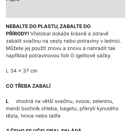
Další informace
NEBALTE DO PLASTU, ZABALTE DO
PŘÍRODY!
Včelobal dokáže krásně a zdravě
zabalit svačinu na cesty nebo potraviny v lednici.
Můžete jej použít znovu a znovu a nahradit tak
například potravinovou folii či igelitové sáčky.
L 34 x 37 cm
CO TŘEBA ZABALÍ
L
vhodná na větší svačinu, ovoce, zeleninu,
menší bochník chleba, bagetu, přikrytí kynutého
těsta, hrnce nebo talíře