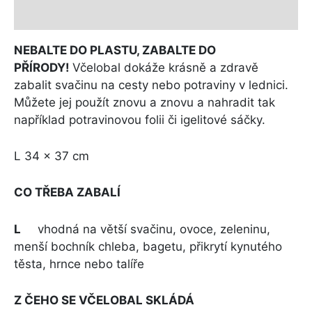
Další informace
NEBALTE DO PLASTU, ZABALTE DO
PŘÍRODY!
Včelobal dokáže krásně a zdravě
zabalit svačinu na cesty nebo potraviny v lednici.
Můžete jej použít znovu a znovu a nahradit tak
například potravinovou folii či igelitové sáčky.
L 34 x 37 cm
CO TŘEBA ZABALÍ
L
vhodná na větší svačinu, ovoce, zeleninu,
menší bochník chleba, bagetu, přikrytí kynutého
těsta, hrnce nebo talíře
Z ČEHO SE VČELOBAL SKLÁDÁ