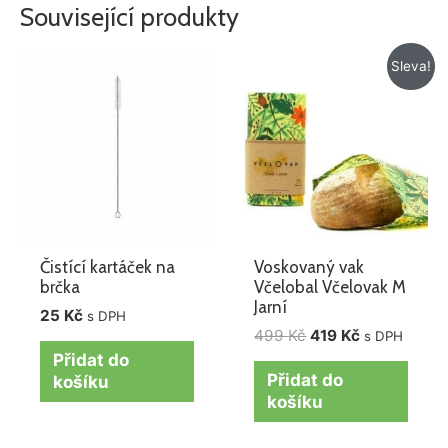
Související produkty
Původní
Aktuální
Sleva!
cena
cena
byla:
je:
499 Kč.
419 Kč.
Čistící kartáček na
Voskovaný vak
brčka
Včelobal Včelovak M
Jarní
25
Kč
s DPH
499
Kč
419
Kč
s DPH
Přidat do
Přidat do
košíku
košíku