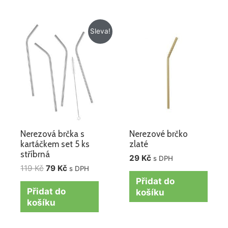
Původní
Aktuální
Sleva!
cena
cena
byla:
je:
119 Kč.
79 Kč.
Nerezová brčka s
Nerezové brčko
kartáčkem set 5 ks
zlaté
stříbrná
29
Kč
s DPH
119
Kč
79
Kč
s DPH
Přidat do
Přidat do
košíku
košíku