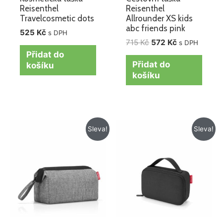
Reisenthel
Reisenthel
Travelcosmetic dots
Allrounder XS kids
abc friends pink
525
Kč
s DPH
715
Kč
572
Kč
s DPH
Přidat do
Přidat do
košíku
košíku
Původní
Aktuální
Původní
Aktuální
Sleva!
Sleva!
cena
cena
cena
cena
byla:
je:
byla:
je:
525 Kč.
459 Kč.
425 Kč.
299 Kč.