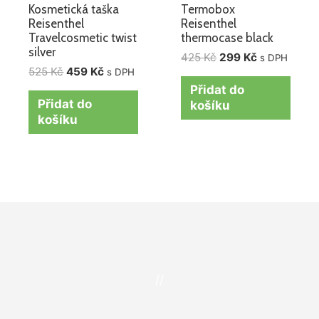
Kosmetická taška
Termobox
Reisenthel
Reisenthel
Travelcosmetic twist
thermocase black
silver
425
Kč
299
Kč
s DPH
525
Kč
459
Kč
s DPH
Přidat do
Přidat do
košíku
košíku
//