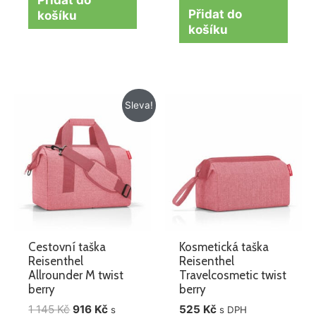
Přidat do
košíku
košíku
Původní
Aktuální
Sleva!
cena
cena
byla:
je:
1
916 Kč.
145 Kč.
Cestovní taška
Kosmetická taška
Reisenthel
Reisenthel
Allrounder M twist
Travelcosmetic twist
berry
berry
1 145
Kč
916
Kč
525
Kč
s
s DPH