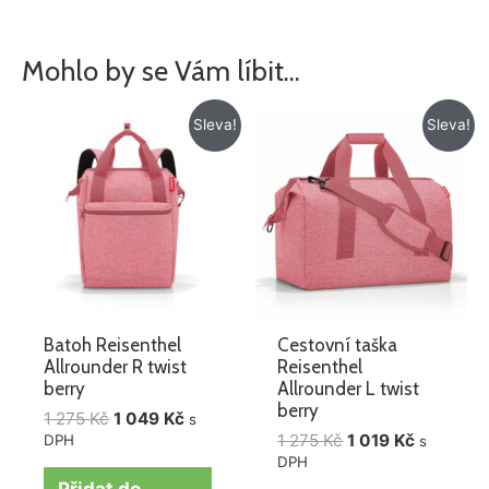
Mohlo by se Vám líbit…
Původní
Aktuální
Původní
Aktuální
Sleva!
Sleva!
cena
cena
cena
cena
byla:
je:
byla:
je:
1
1
1
1
275 Kč.
049 Kč.
275 Kč.
019 Kč.
Batoh Reisenthel
Cestovní taška
Allrounder R twist
Reisenthel
berry
Allrounder L twist
berry
1 275
Kč
1 049
Kč
s
1 275
Kč
1 019
Kč
DPH
s
DPH
Přidat do