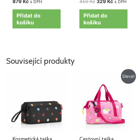
879
Kč
459
Kč
329
Kč
s DPH
s DPH
Přidat do
Přidat do
košíku
košíku
Související produkty
Původní
Aktuální
Sleva!
cena
cena
byla:
je:
715 Kč.
572 Kč.
Kosmetická taška
Cestovní taška