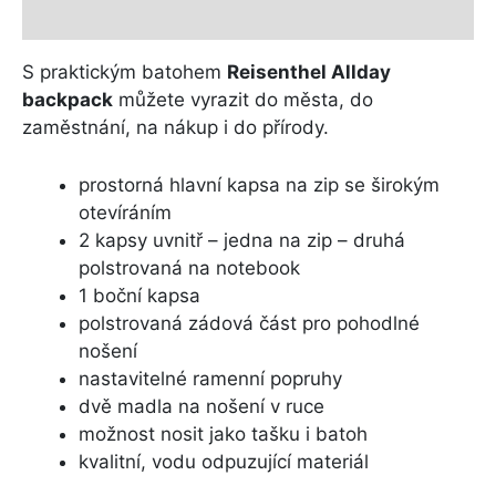
Další informace
S praktickým batohem
Reisenthel Allday
backpack
můžete vyrazit do města, do
zaměstnání, na nákup i do přírody.
prostorná hlavní kapsa na zip se širokým
otevíráním
2 kapsy uvnitř – jedna na zip – druhá
polstrovaná na notebook
1 boční kapsa
polstrovaná zádová část pro pohodlné
nošení
nastavitelné ramenní popruhy
dvě madla na nošení v ruce
možnost nosit jako tašku i batoh
kvalitní, vodu odpuzující materiál