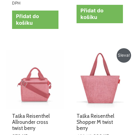
DPH
Přidat do
Přidat do
košíku
košíku
Původní
Aktuální
Sleva!
cena
cena
byla:
je:
459 Kč.
329 Kč.
Taška Reisenthel
Taška Reisenthel
Allrounder cross
Shopper M twist
twist berry
berry