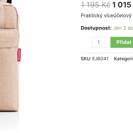
twist
1 195
Kč
1 015
coffee
195 K
množství
Praktický víceúčelový 
Dostupnost:
Jen 2 s
Přidat
SKU:
EJ6041
Kategori