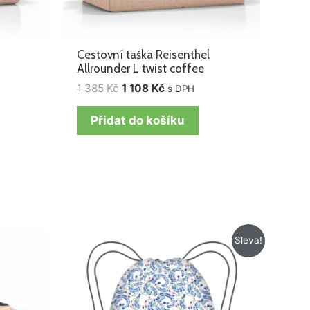
Cestovní taška Reisenthel
Allrounder L twist coffee
1 385
Kč
1 108
Kč
s DPH
Přidat do košíku
Původní
Aktuální
Sleva!
cena
cena
byla:
je:
199 Kč.
129 Kč.