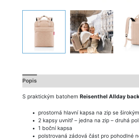
Popis
Další informace
S praktickým batohem
Reisenthel Allday bac
prostorná hlavní kapsa na zip se široký
2 kapsy uvnitř – jedna na zip – druhá p
1 boční kapsa
polstrovaná zádová část pro pohodlné n