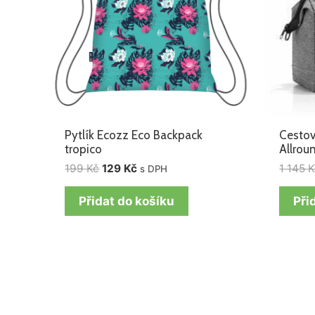
Pytlík Ecozz Eco Backpack
Cestov
tropico
Allroun
199
Kč
129
Kč
1 145
K
s DPH
Přidat do košíku
Při