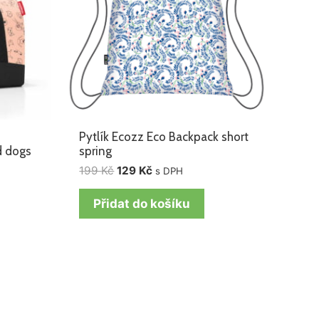
Pytlík Ecozz Eco Backpack short
d dogs
spring
199
Kč
129
Kč
s DPH
Přidat do košíku