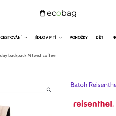
CESTOVÁNÍ
JÍDLO A PITÍ
PONOŽKY
DĚTI
N
lday backpack M twist coffee
Batoh Reisenthe
Batoh
Půvo
Reisenthel
cena
Allday
backpack
byla:
M
1