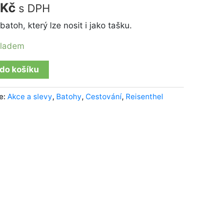
Kč
s DPH
č.
015 Kč.
batoh, který lze nosit i jako tašku.
kladem
 do košíku
e:
Akce a slevy
,
Batohy
,
Cestování
,
Reisenthel