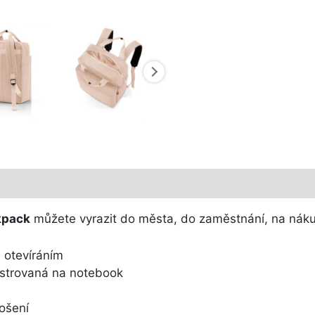
kpack
můžete vyrazit do města, do zaměstnání, na nákup
m otevíráním
olstrovaná na notebook
ošení