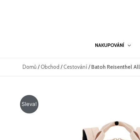
Přeskočit
na
obsah
NAKUPOVÁNÍ
Domů
/
Obchod
/
Cestování
/
Batoh Reisenthel Al
Sleva!