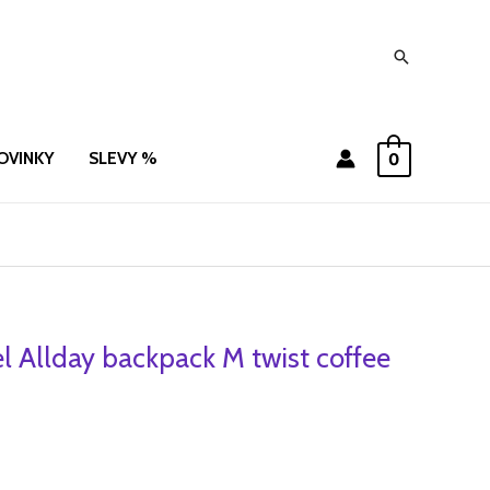
Hledat
OVINKY
SLEVY %
0
l Allday backpack M twist coffee
dní
Aktuální
cena
je:
1