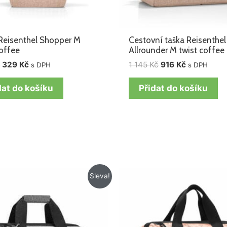
Reisenthel Shopper M
Cestovní taška Reisenthel
coffee
Allrounder M twist coffee
č
329
Kč
1 145
Kč
916
Kč
s DPH
s DPH
dat do košíku
Přidat do košíku
Původní
Aktuální
Sleva!
cena
cena
byla:
je:
1
916 Kč.
145 Kč.