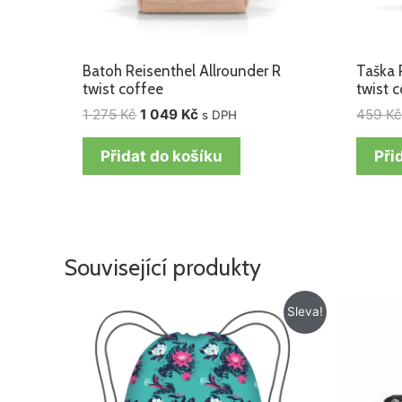
Batoh Reisenthel Allrounder R
Taška 
twist coffee
twist 
1 275
Kč
1 049
Kč
459
K
s DPH
Přidat do košíku
Při
Související produkty
Původní
Aktuální
Sleva!
cena
cena
byla:
je:
199 Kč.
129 Kč.