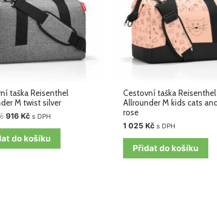
ní taška Reisenthel
Cestovní taška Reisenthel
der M twist silver
Allrounder M kids cats an
rose
č
916
Kč
s DPH
1 025
Kč
s DPH
dat do košíku
Přidat do košíku