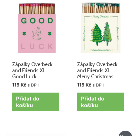
Zápalky Overbeck
Zápalky Overbeck
and Friends XL
and Friends XL
Good Luck
Merry Christmas
115
Kč
115
Kč
s DPH
s DPH
Přidat do
Přidat do
košíku
košíku
Původní
Aktuální