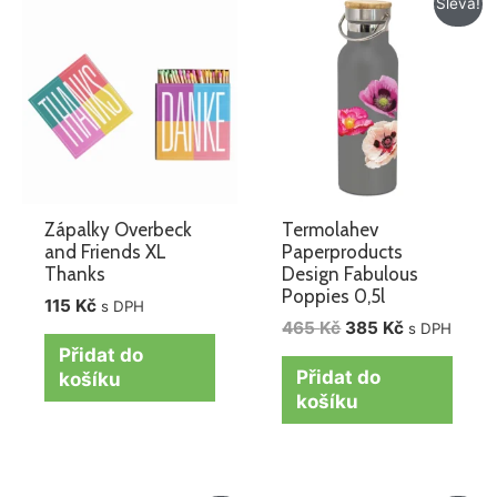
Sleva!
cena
cena
byla:
je:
465 Kč.
385 Kč.
Zápalky Overbeck
Termolahev
and Friends XL
Paperproducts
Thanks
Design Fabulous
Poppies 0,5l
115
Kč
s DPH
465
Kč
385
Kč
s DPH
Přidat do
Přidat do
košíku
košíku