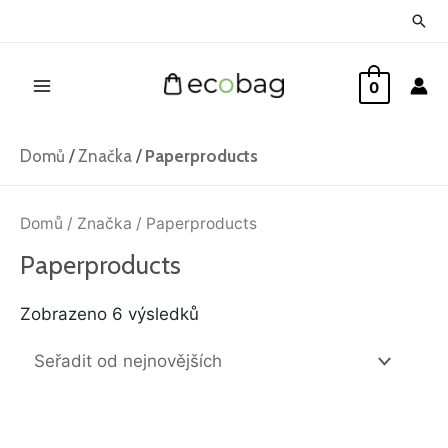
Přeskočit
Hled
na
Main
obsah
0
Menu
Domů
/
Značka
/
Paperproducts
Seřazeno
od
Domů
/
Značka
/ Paperproducts
nejnovějších
Paperproducts
Zobrazeno 6 výsledků