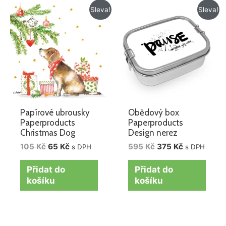
Původní
Aktuální
Původní
Aktuální
Sleva!
Sleva!
cena
cena
cena
cena
byla:
je:
byla:
je:
105 Kč.
65 Kč.
595 Kč.
375 Kč.
Papírové ubrousky
Obědový box
Paperproducts
Paperproducts
Christmas Dog
Design nerez
105
Kč
65
Kč
595
Kč
375
Kč
s DPH
s DPH
Přidat do
Přidat do
košíku
košíku