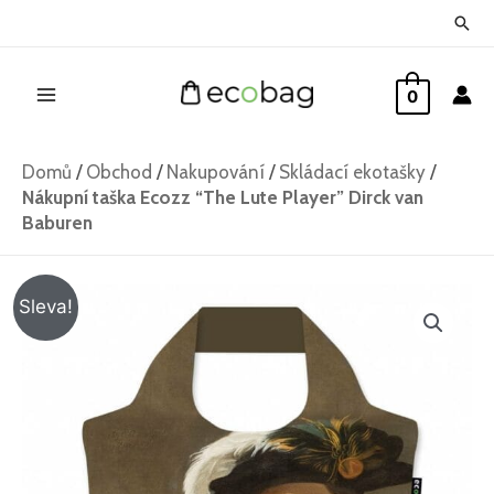
Přeskočit
Hled
na
Main
obsah
0
Menu
Domů
/
Obchod
/
Nakupování
/
Skládací ekotašky
/
Nákupní taška Ecozz “The Lute Player” Dirck van
Baburen
Nákupní
Původní
Aktuální
Sleva!
taška
cena
cena
Ecozz
"The
byla:
je:
Lute
259 Kč.
189 Kč.
Player"
Dirck
van