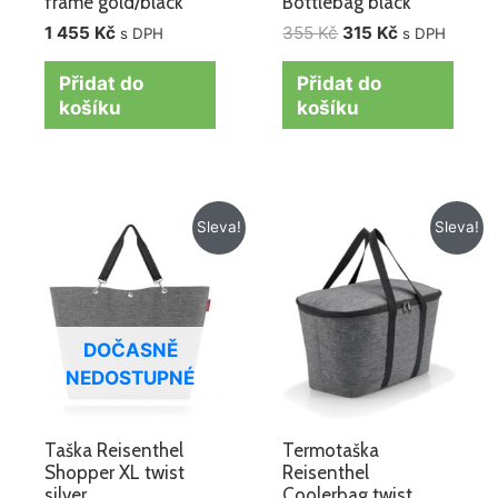
frame gold/black
Bottlebag black
1 455
Kč
355
Kč
315
Kč
s DPH
s DPH
Přidat do
Přidat do
košíku
košíku
Původní
Aktuální
Původní
Aktuální
Sleva!
Sleva!
cena
cena
cena
cena
byla:
je:
byla:
je:
885 Kč.
695 Kč.
995 Kč.
695 Kč.
DOČASNĚ
NEDOSTUPNÉ
Taška Reisenthel
Termotaška
Shopper XL twist
Reisenthel
silver
Coolerbag twist