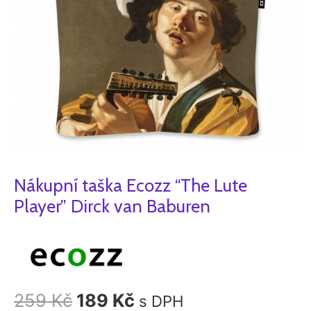
Baburen
množství
Nákupní taška Ecozz “The Lute
Player” Dirck van Baburen
259
Kč
189
Kč
s DPH