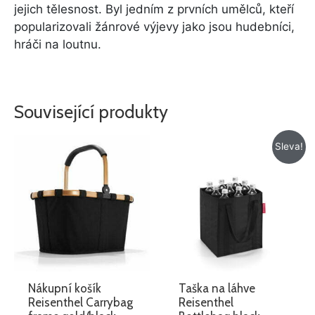
jejich tělesnost. Byl jedním z prvních umělců, kteří
popularizovali žánrové výjevy jako jsou hudebníci,
hráči na loutnu.
Související produkty
Původní
Aktuální
Sleva!
cena
cena
byla:
je:
355 Kč.
315 Kč.
Nákupní košík
Taška na láhve
Reisenthel Carrybag
Reisenthel