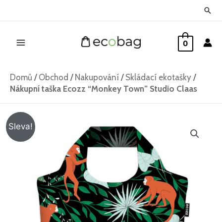
Přeskočit
Hled
na
Main
obsah
0
Menu
Domů
/
Obchod
/
Nakupování
/
Skládací ekotašky
/
Nákupní taška Ecozz “Monkey Town” Studio Claas
Nákupní
Původní
Aktuální
Sleva!
taška
cena
cena
Ecozz
"Monkey
byla:
je:
Town"
259 Kč.
179 Kč.
Studio
Claas
množství