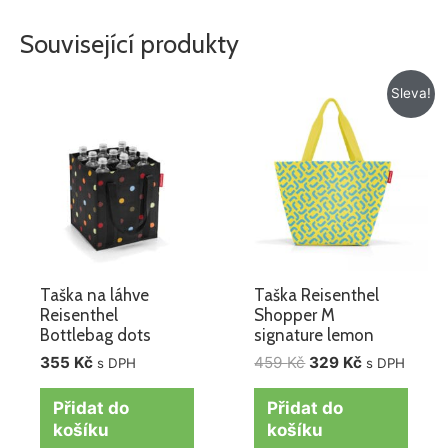
Související produkty
Původní
Aktuální
Sleva!
cena
cena
byla:
je:
459 Kč.
329 Kč.
Taška na láhve
Taška Reisenthel
Reisenthel
Shopper M
Bottlebag dots
signature lemon
355
Kč
459
Kč
329
Kč
s DPH
s DPH
Přidat do
Přidat do
košíku
košíku