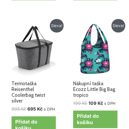
Původní
Aktuální
Původní
Aktuální
Sleva!
Sleva!
cena
cena
cena
cena
byla:
je:
byla:
je:
995 Kč.
695 Kč.
199 Kč.
109 Kč.
Termotaška
Nákupní taška
Reisenthel
Ecozz Little Big Bag
Coolerbag twist
tropico
silver
199
Kč
109
Kč
s DPH
995
Kč
695
Kč
s DPH
Přidat do
Přidat do
košíku
košíku