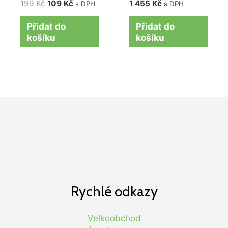
199
Kč
109
Kč
1 455
Kč
s DPH
s DPH
Přidat do
Přidat do
košíku
košíku
//
Rychlé odkazy
Velkoobchod