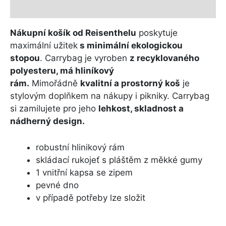
Další informace
Nákupní košík od Reisenthelu
poskytuje
maximální užitek
s minimální ekologickou
stopou
. Carrybag je vyroben
z recyklovaného
polyesteru, má hliníkový
rám.
Mimořádně
kvalitní a prostorný koš
je
stylovým doplňkem na nákupy i pikniky. Carrybag
si zamilujete pro jeho
lehkost, skladnost a
nádherný design.
robustní hlinikový rám
skládací rukojeť s pláštěm z měkké gumy
1 vnitřní kapsa se zipem
pevné dno
v případě potřeby lze složit