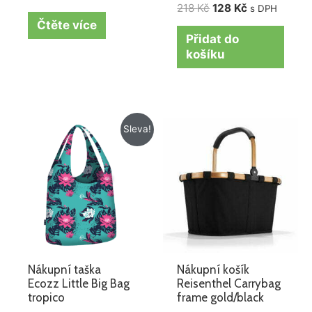
218
Kč
128
Kč
s DPH
Čtěte více
Přidat do
košíku
Původní
Aktuální
Sleva!
cena
cena
byla:
je:
199 Kč.
109 Kč.
Nákupní taška
Nákupní košík
Ecozz Little Big Bag
Reisenthel Carrybag
tropico
frame gold/black