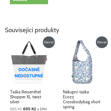
Související produkty
Původní
Aktuální
Původní
Aktuální
Sleva!
Sleva!
cena
cena
cena
cena
byla:
je:
byla:
je:
885 Kč.
695 Kč.
218 Kč.
128 Kč.
DOČASNĚ
NEDOSTUPNÉ
Taška Reisenthel
Nákupní taška
Shopper XL twist
Ecozz
silver
Crossbodybag short
spring
885
Kč
695
Kč
s DPH