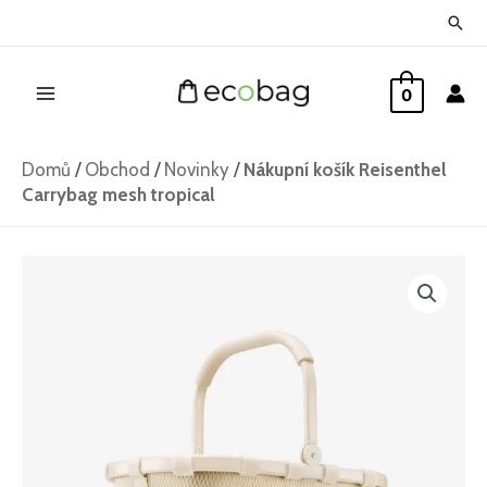
Přeskočit
Hled
na
Main
obsah
0
Menu
Domů
/
Obchod
/
Novinky
/
Nákupní košík Reisenthel
Carrybag mesh tropical
Nákupní
košík
Reisenthel
Carrybag
mesh
tropical
množství