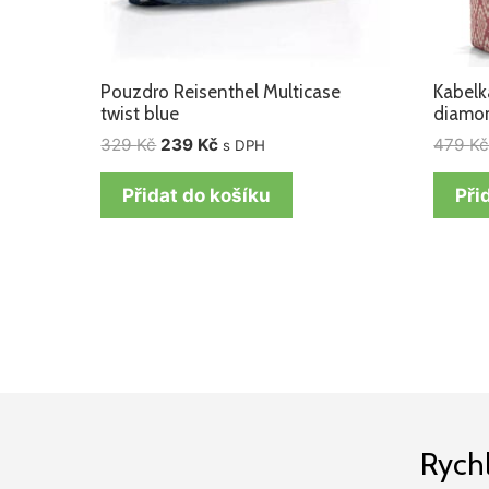
Pouzdro Reisenthel Multicase
Kabelk
twist blue
diamo
329
Kč
239
Kč
479
K
s DPH
Přidat do košíku
Při
Rych