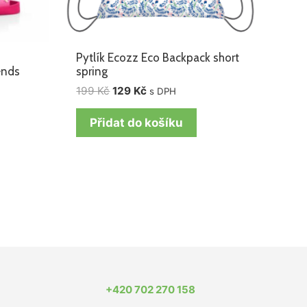
Pytlík Ecozz Eco Backpack short
ends
spring
199
Kč
129
Kč
s DPH
Přidat do košíku
+420 702 270 158