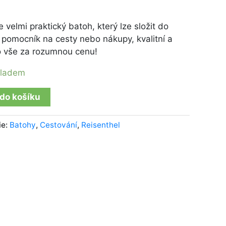
e velmi praktický batoh, který lze složit do
 pomocník na cesty nebo nákupy, kvalitní a
to vše za rozumnou cenu!
kladem
 do košíku
ie:
Batohy
,
Cestování
,
Reisenthel