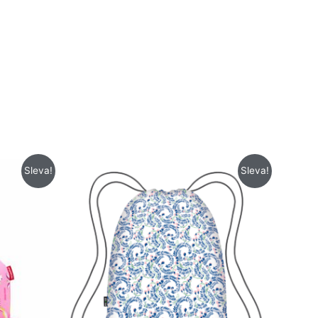
Původní
Aktuální
Sleva!
Sleva!
cena
cena
byla:
je:
199 Kč.
129 Kč.