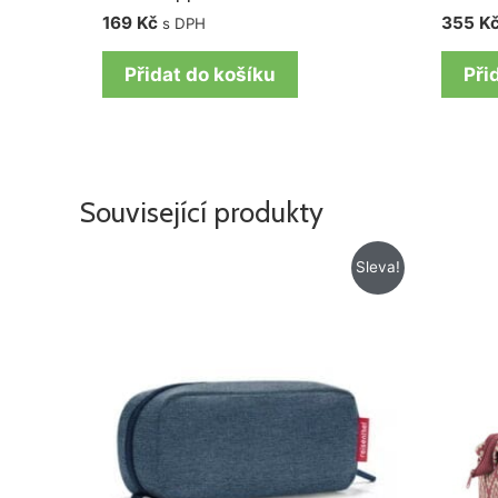
169
Kč
355
K
s DPH
Přidat do košíku
Při
Související produkty
Původní
Aktuální
Sleva!
cena
cena
byla:
je:
329 Kč.
239 Kč.