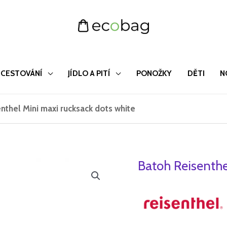
CESTOVÁNÍ
JÍDLO A PITÍ
PONOŽKY
DĚTI
N
nthel Mini maxi rucksack dots white
Batoh Reisenthe
Batoh
Reisenthel
Mini
maxi
rucksack