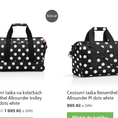
Původní
Aktuální
Sleva!
cena
cena
byla:
je:
2
1
065 Kč.
995 Kč.
ní taška na kolečkách
Cestovní taška Reisenthel
thel Allrounder trolley
Allrounder M dots white
dots white
995
Kč
s DPH
Kč
1 995
Kč
s DPH
Přidat do košíku