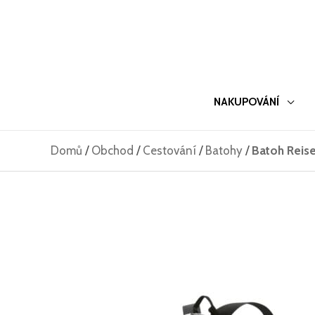
Přeskočit
na
obsah
NAKUPOVÁNÍ
Domů
/
Obchod
/
Cestování
/
Batohy
/
Batoh Reise