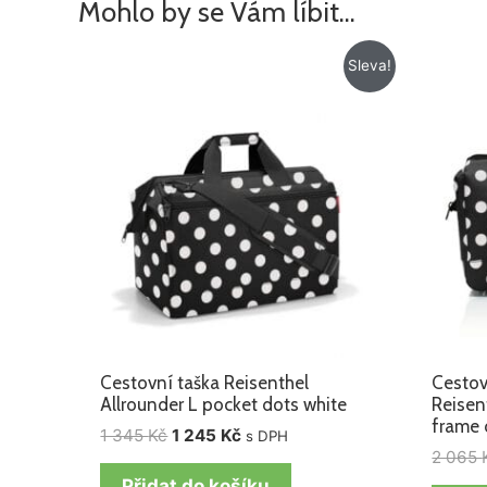
Mohlo by se Vám líbit…
Původní
Aktuální
Sleva!
cena
cena
byla:
je:
1
1
345 Kč.
245 Kč.
Cestovní taška Reisenthel
Cestov
Allrounder L pocket dots white
Reisen
frame 
1 345
Kč
1 245
Kč
s DPH
2 065
Přidat do košíku