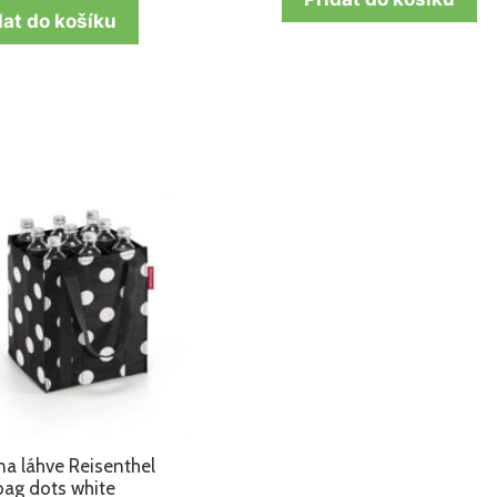
dat do košíku
na láhve Reisenthel
bag dots white