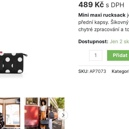
dots
489
Kč
s DPH
white
množství
Mini maxi rucksack
j
přední kapsy. Šikovný
chytré zpracování a 
Dostupnost:
Jen 2 s
Přidat
SKU:
AP7073
Kategor