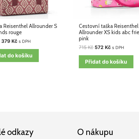
a Reisenthel Allrounder S
Cestovní taška Reisenthel
nds rouge
Allrounder XS kids abc fri
pink
č
379
Kč
s DPH
715
Kč
572
Kč
s DPH
dat do košíku
Přidat do košíku
lé odkazy
O nákupu