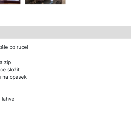
tále po ruce!
a zip
ce složit
u na opasek
. lahve