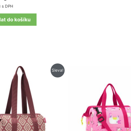
č
s DPH
dat do košíku
Původní
Aktuální
Původní
Aktuální
Sleva!
cena
cena
cena
cena
byla:
je:
byla:
je:
479 Kč.
379 Kč.
715 Kč.
572 Kč.