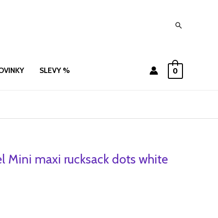
Hledat
OVINKY
SLEVY %
0
l Mini maxi rucksack dots white