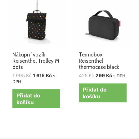
byla:
je:
byla:
je:
1
1
425 Kč.
299 Kč.
995 Kč.
615 Kč.
Nákupní vozík
Termobox
Reisenthel Trolley M
Reisenthel
dots
thermocase black
1 995
Kč
1 615
Kč
425
Kč
299
Kč
s
s DPH
DPH
Přidat do
Přidat do
košíku
košíku