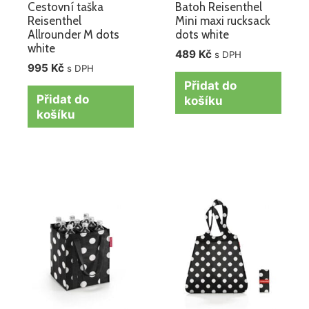
Cestovní taška
Batoh Reisenthel
Reisenthel
Mini maxi rucksack
Allrounder M dots
dots white
white
489
Kč
s DPH
995
Kč
s DPH
Přidat do
Přidat do
košíku
košíku