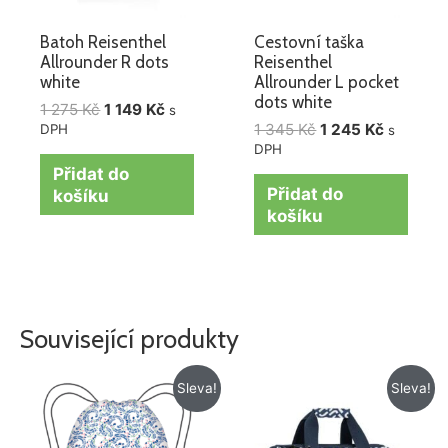
Batoh Reisenthel
Cestovní taška
Allrounder R dots
Reisenthel
white
Allrounder L pocket
dots white
1 275
Kč
1 149
Kč
s
1 345
Kč
1 245
Kč
DPH
s
DPH
Přidat do
Přidat do
košíku
košíku
Související produkty
Původní
Aktuální
Původní
Aktuální
Sleva!
Sleva!
cena
cena
cena
cena
byla:
je:
byla:
je:
199 Kč.
129 Kč.
1
820 Kč.