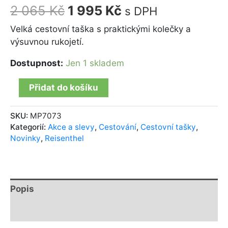
2 065
Kč
1 995
Kč
s DPH
Velká cestovní taška s praktickými kolečky a
výsuvnou rukojetí.
Dostupnost:
Jen 1 skladem
Přidat do košíku
SKU:
MP7073
Kategorií:
Akce a slevy
,
Cestování
,
Cestovní tašky
,
Novinky
,
Reisenthel
Popis
Další informace