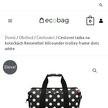
Přeskočit
Hled
na
Main
obsah
0
Menu
Domů
/
Obchod
/
Cestování
/
Cestovní taška na
kolečkách Reisenthel Allrounder trolley frame dots
white
Cestovní
Původní
Aktuální
Sleva!
taška
cena
cena
na
kolečkách
byla:
je:
Reisenthel
2
1
Allrounder
trolley
065 Kč.
995 Kč.
frame