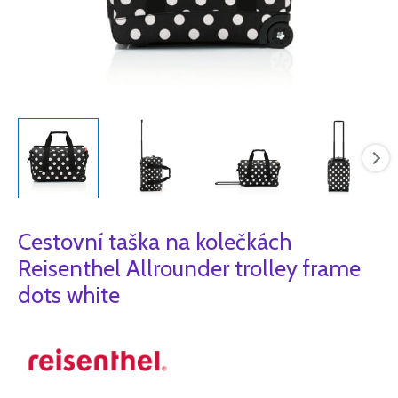
dots
white
množství
Cestovní taška na kolečkách
Reisenthel Allrounder trolley frame
dots white