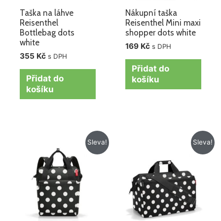
Taška na láhve
Nákupní taška
Reisenthel
Reisenthel Mini maxi
Bottlebag dots
shopper dots white
white
169
Kč
s DPH
355
Kč
s DPH
Přidat do
Přidat do
košíku
košíku
Původní
Aktuální
Původní
Aktuální
Sleva!
Sleva!
cena
cena
cena
cena
byla:
je:
byla:
je:
1
1
1
1
275 Kč.
149 Kč.
345 Kč.
245 Kč.