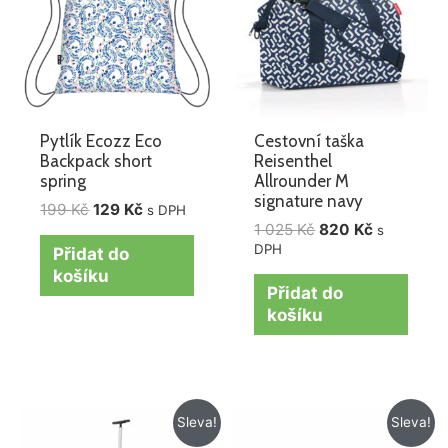
025 Kč.
Pytlík Ecozz Eco
Cestovní taška
Backpack short
Reisenthel
spring
Allrounder M
signature navy
199
Kč
129
Kč
s DPH
1 025
Kč
820
Kč
s
DPH
Přidat do
košíku
Přidat do
košíku
Původní
Aktuální
Původní
Aktuální
Sleva!
Sleva!
cena
cena
cena
cena