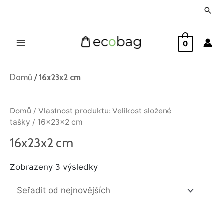
Přeskočit
Hled
na
Main
obsah
0
Menu
Domů
/
16x23x2 cm
Seřazeno
od
Domů
/ Vlastnost produktu: Velikost složené
nejnovějších
tašky / 16x23x2 cm
16x23x2 cm
Zobrazeny 3 výsledky