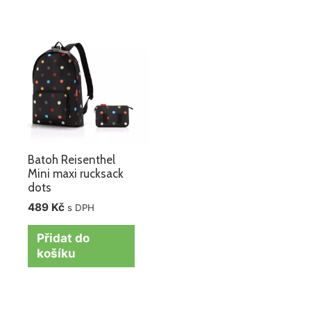
Batoh Reisenthel
Mini maxi rucksack
dots
489
Kč
s DPH
Přidat do
košíku