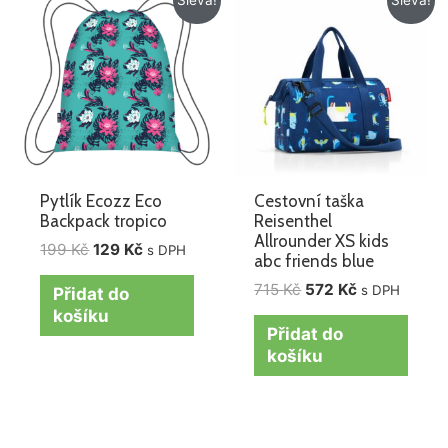
cena
cena
cena
cena
byla:
je:
byla:
je:
199 Kč.
129 Kč.
715 Kč.
572 Kč.
Pytlík Ecozz Eco
Cestovní taška
Backpack tropico
Reisenthel
Allrounder XS kids
199
Kč
129
Kč
s DPH
abc friends blue
715
Kč
572
Kč
s DPH
Přidat do
košíku
Přidat do
košíku