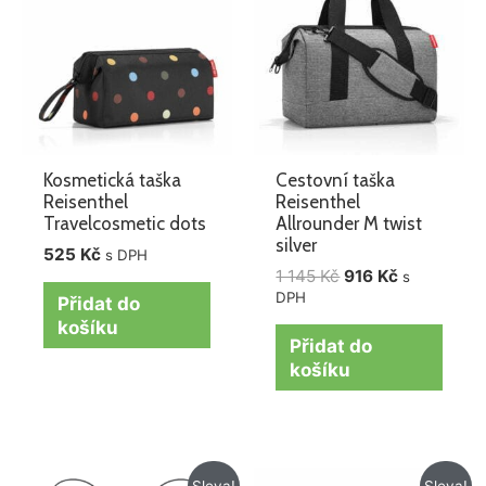
1
916 Kč.
145 Kč.
Kosmetická taška
Cestovní taška
Reisenthel
Reisenthel
Travelcosmetic dots
Allrounder M twist
silver
525
Kč
s DPH
1 145
Kč
916
Kč
s
DPH
Přidat do
košíku
Přidat do
košíku
Původní
Aktuální
Původní
Aktuální
Sleva!
Sleva!