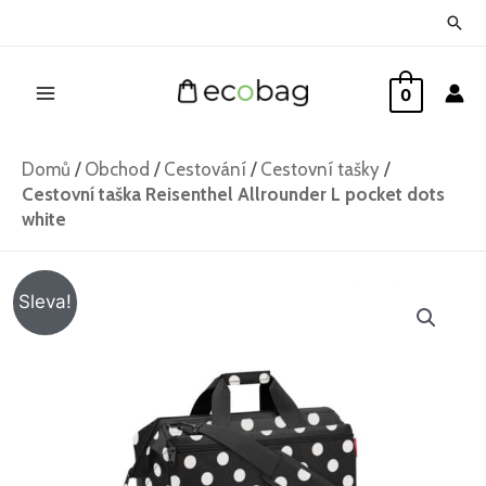
Přeskočit
Hled
na
Main
obsah
0
Menu
Domů
/
Obchod
/
Cestování
/
Cestovní tašky
/
Cestovní taška Reisenthel Allrounder L pocket dots
white
Cestovní
Původní
Aktuální
Sleva!
taška
cena
cena
Reisenthel
Allrounder
byla:
je:
L
1
1
pocket
dots
345 Kč.
245 Kč.
white