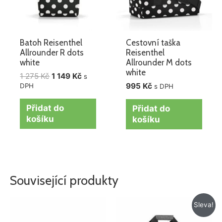
Batoh Reisenthel
Cestovní taška
Allrounder R dots
Reisenthel
white
Allrounder M dots
white
1 275
Kč
1 149
Kč
s
995
Kč
DPH
s DPH
Přidat do
Přidat do
košíku
košíku
Související produkty
Původní
Aktuální
Sleva!
cena
cena
byla:
je: