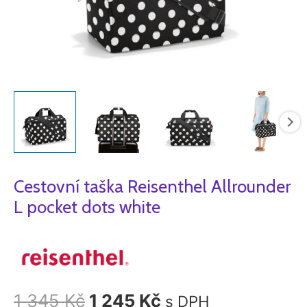
množství
Cestovní taška Reisenthel Allrounder
L pocket dots white
1 345
Kč
1 245
Kč
s DPH