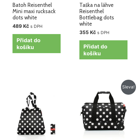
Batoh Reisenthel
Taška na láhve
Mini maxi rucksack
Reisenthel
dots white
Bottlebag dots
white
489
Kč
s DPH
355
Kč
s DPH
Přidat do
Přidat do
košíku
košíku
Původní
Aktuáln
Sleva!
cena
cena
byla:
je:
2
1
065 Kč.
995 Kč.