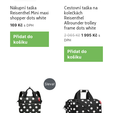
Nákupní taška
Cestovní taška na
Reisenthel Mini maxi
kolečkách
shopper dots white
Reisenthel
Allrounder trolley
169
Kč
s DPH
frame dots white
2 065
Kč
1 995
Kč
s
Přidat do
DPH
košíku
Přidat do
košíku
Původní
Aktuální
Sleva!
cena
cena
byla:
je:
1
1
275 Kč.
149 Kč.