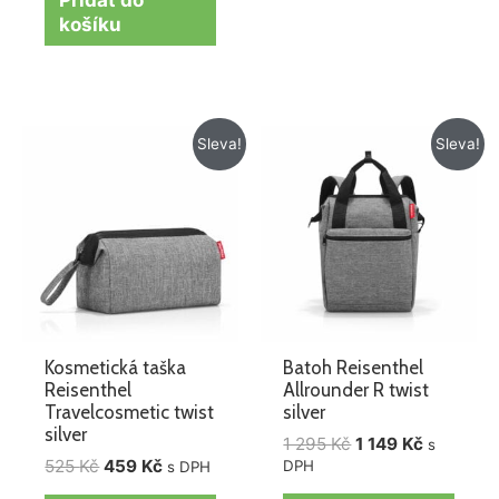
košíku
Původní
Aktuální
Původní
Aktuální
Sleva!
Sleva!
cena
cena
cena
cena
byla:
je:
byla:
je:
525 Kč.
459 Kč.
1
1
295 Kč.
149 Kč.
Kosmetická taška
Batoh Reisenthel
Reisenthel
Allrounder R twist
Travelcosmetic twist
silver
silver
1 295
Kč
1 149
Kč
s
525
Kč
459
Kč
DPH
s DPH