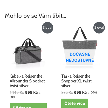
Mohlo by se Vám líbit…
Původní
Aktuální
Původní
Aktuální
Sleva!
Sleva!
cena
cena
cena
cena
byla:
je:
byla:
je:
1
995 Kč.
885 Kč.
695 Kč.
149 Kč.
DOČASNĚ
NEDOSTUPNÉ
Kabelka Reisenthel
Taška Reisenthel
Allrounder S pocket
Shopper XL twist
twist silver
silver
1 149
Kč
995
Kč
885
Kč
695
Kč
s
s DPH
DPH
Čtěte více
Přidat do