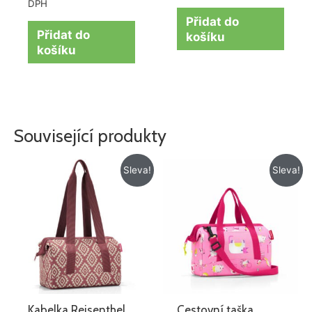
DPH
Přidat do
Přidat do
košíku
košíku
Související produkty
Původní
Aktuální
Původní
Aktuální
Sleva!
Sleva!
cena
cena
cena
cena
byla:
je:
byla:
je:
479 Kč.
379 Kč.
715 Kč.
572 Kč.
Kabelka Reisenthel
Cestovní taška