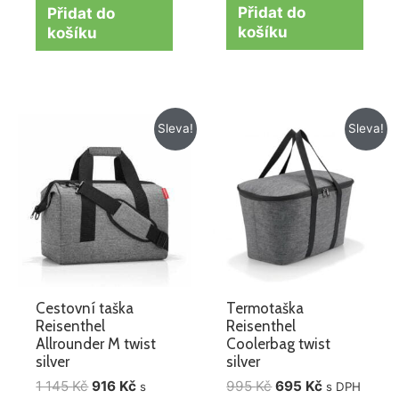
Přidat do
Přidat do
košíku
košíku
Původní
Aktuální
Původní
Aktuální
Sleva!
Sleva!
cena
cena
cena
cena
byla:
je:
byla:
je:
1
916 Kč.
995 Kč.
695 Kč.
145 Kč.
Cestovní taška
Termotaška
Reisenthel
Reisenthel
Allrounder M twist
Coolerbag twist
silver
silver
1 145
Kč
916
Kč
995
Kč
695
Kč
s
s DPH