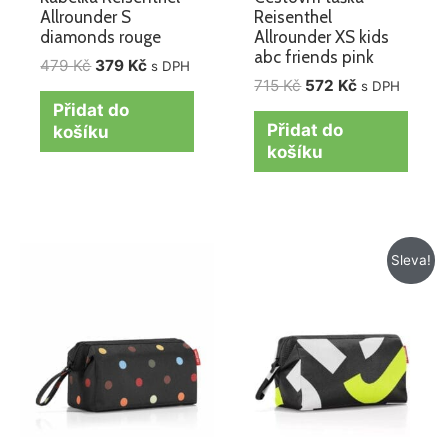
Allrounder S
Reisenthel
diamonds rouge
Allrounder XS kids
abc friends pink
479
Kč
379
Kč
s DPH
715
Kč
572
Kč
s DPH
Přidat do
Přidat do
košíku
košíku
Původní
Aktuální
Sleva!
cena
cena
byla:
je:
625 Kč.
395 Kč.