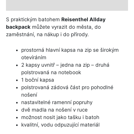
Další informace
S praktickým batohem
Reisenthel Allday
backpack
můžete vyrazit do města, do
zaměstnání, na nákup i do přírody.
prostorná hlavní kapsa na zip se širokým
otevíráním
2 kapsy uvnitř – jedna na zip – druhá
polstrovaná na notebook
1 boční kapsa
polstrovaná zádová část pro pohodlné
nošení
nastavitelné ramenní popruhy
dvě madla na nošení v ruce
možnost nosit jako tašku i batoh
kvalitní, vodu odpuzující materiál