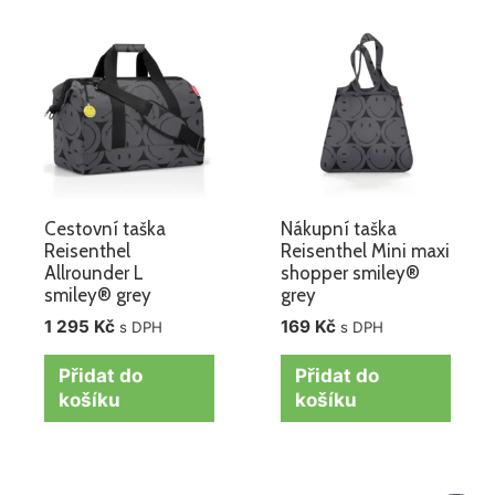
Cestovní taška
Nákupní taška
Reisenthel
Reisenthel Mini maxi
Allrounder L
shopper smiley®
smiley® grey
grey
1 295
Kč
169
Kč
s DPH
s DPH
Přidat do
Přidat do
košíku
košíku