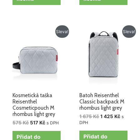
Původní
Aktuální
Původní
Aktuální
Sleva!
Sleva!
cena
cena
cena
cena
byla:
je:
byla:
je:
575 Kč.
517 Kč.
1
1
675 Kč.
425 Kč.
Kosmetická taška
Batoh Reisenthel
Reisenthel
Classic backpack M
Cosmeticpouch M
rhombus light grey
rhombus light grey
1 675
Kč
1 425
Kč
s
575
Kč
517
Kč
DPH
s DPH
Přidat do
Přidat do