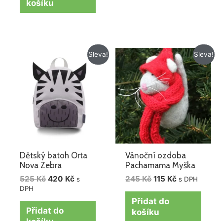
košíku
Původní
Aktuální
Původní
Aktuální
Sleva!
Sleva!
cena
cena
cena
cena
byla:
je:
byla:
je:
525 Kč.
420 Kč.
245 Kč.
115 Kč.
Dětský batoh Orta
Vánoční ozdoba
Nova Zebra
Pachamama Myška
525
Kč
420
Kč
245
Kč
115
Kč
s
s DPH
DPH
Přidat do
Přidat do
košíku