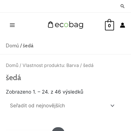
Přeskočit
Hled
na
Main
obsah
0
Menu
Domů
/
šedá
Seřazeno
od
Domů
/ Vlastnost produktu: Barva / šedá
nejnovějších
šedá
Zobrazeno 1. – 24. z 46 výsledků