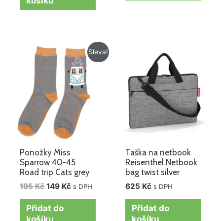
košíku
Původní
Aktuální
Sleva!
cena
cena
byla:
je:
195 Kč.
149 Kč.
Ponožky Miss
Taška na netbook
Sparrow 40-45
Reisenthel Netbook
Road trip Cats grey
bag twist silver
195
Kč
149
Kč
625
Kč
s DPH
s DPH
Přidat do
Přidat do
košíku
košíku