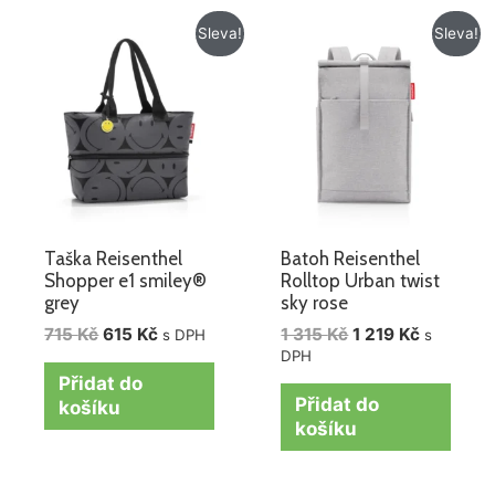
Původní
Aktuální
Původní
Aktuální
Sleva!
Sleva!
cena
cena
cena
cena
byla:
je:
byla:
je:
715 Kč.
615 Kč.
1
1
315 Kč.
219 Kč.
Taška Reisenthel
Batoh Reisenthel
Shopper e1 smiley®
Rolltop Urban twist
grey
sky rose
715
Kč
615
Kč
1 315
Kč
1 219
Kč
s DPH
s
DPH
Přidat do
Přidat do
košíku
košíku