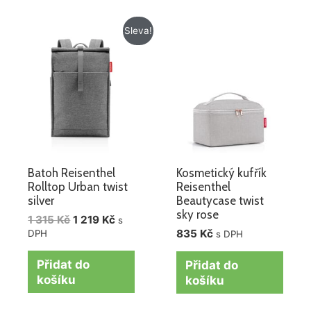
Původní
Aktuální
Sleva!
cena
cena
byla:
je:
1
1
315 Kč.
219 Kč.
Batoh Reisenthel
Kosmetický kufřík
Rolltop Urban twist
Reisenthel
silver
Beautycase twist
sky rose
1 315
Kč
1 219
Kč
s
835
Kč
DPH
s DPH
Přidat do
Přidat do
košíku
košíku