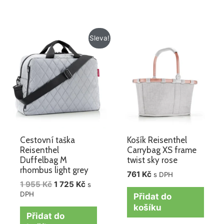
Původní
Aktuální
Sleva!
cena
cena
byla:
je:
1
1
955 Kč.
725 Kč.
Cestovní taška
Košík Reisenthel
Reisenthel
Carrybag XS frame
Duffelbag M
twist sky rose
rhombus light grey
761
Kč
s DPH
1 955
Kč
1 725
Kč
s
DPH
Přidat do
košíku
Přidat do