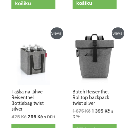
košíku
košíku
Původní
Aktuální
Původní
Aktuální
Sleva!
Sleva!
cena
cena
cena
cena
byla:
je:
byla:
je:
425 Kč.
295 Kč.
1
1
675 Kč.
395 Kč.
Taška na láhve
Batoh Reisenthel
Reisenthel
Rolltop backpack
Bottlebag twist
twist silver
silver
1 675
Kč
1 395
Kč
s
425
Kč
295
Kč
DPH
s DPH