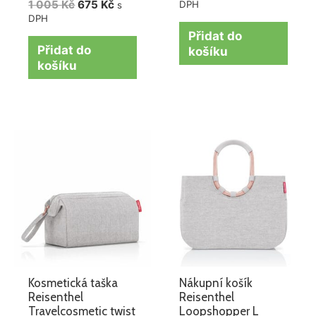
1 005
Kč
675
Kč
DPH
s
DPH
Přidat do
Přidat do
košíku
košíku
Kosmetická taška
Nákupní košík
Reisenthel
Reisenthel
Travelcosmetic twist
Loopshopper L