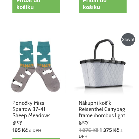
Přidat do
Přidat do
košíku
košíku
Původní
Aktuální
Sleva!
cena
cena
byla:
je:
1
1
875 Kč.
375 Kč.
Ponožky Miss
Nákupní košík
Sparrow 37-41
Reisenthel Carrybag
Sheep Meadows
frame rhombus light
grey
grey
195
Kč
1 875
Kč
1 375
Kč
s DPH
s
DPH