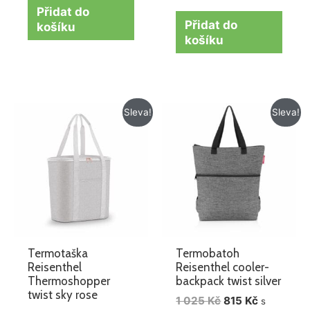
Přidat do
Přidat do
košíku
košíku
Původní
Aktuální
Původní
Aktuální
Sleva!
Sleva!
cena
cena
cena
cena
byla:
je:
byla:
je:
1
675 Kč.
1
815 Kč.
005 Kč.
025 Kč.
Termotaška
Termobatoh
Reisenthel
Reisenthel cooler-
Thermoshopper
backpack twist silver
twist sky rose
1 025
Kč
815
Kč
s