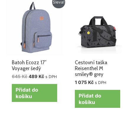
Původní
Aktuální
Sleva!
cena
cena
byla:
je:
645 Kč.
489 Kč.
Batoh Ecozz 17″
Cestovní taška
Voyager šedý
Reisenthel M
smiley® grey
645
Kč
489
Kč
s DPH
1 075
Kč
s DPH
Přidat do
Přidat do
košíku
košíku