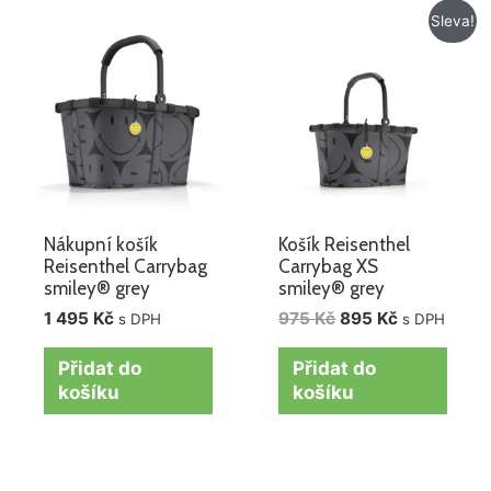
Původní
Aktuální
Sleva!
cena
cena
byla:
je:
975 Kč.
895 Kč.
Nákupní košík
Košík Reisenthel
Reisenthel Carrybag
Carrybag XS
smiley® grey
smiley® grey
1 495
Kč
975
Kč
895
Kč
s DPH
s DPH
Přidat do
Přidat do
košíku
košíku