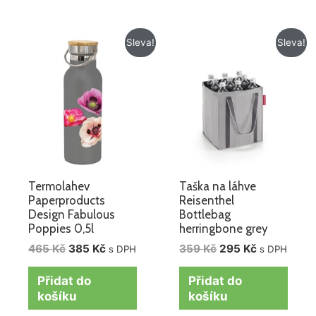
Původní
Aktuální
Původní
Aktuální
Sleva!
Sleva!
cena
cena
cena
cena
byla:
je:
byla:
je:
465 Kč.
385 Kč.
359 Kč.
295 Kč.
Termolahev
Taška na láhve
Paperproducts
Reisenthel
Design Fabulous
Bottlebag
Poppies 0,5l
herringbone grey
465
Kč
385
Kč
359
Kč
295
Kč
s DPH
s DPH
Přidat do
Přidat do
košíku
košíku