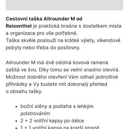
Další informace
Cestovní taška Allrounder M od
Reisenthel
je praktická brašna s dostatkem místa
a organizace pro vše potřebné.
Taška skvěle poslouží na krátké výlety, víkendové
pobyty nebo třeba do posilovny.
Allrounder M má dvě odolná kovová ramena
zašitá ve švu. Díky tomu se velmi snadno otevírá.
Možnost dobrého otevření Vám odhalí jednotlivé
přihrádky a Vy budete mít dokonalý přehled
o obsahu tašky.
boční stěny a podlaha s lehkým
polstrováním
2 + 2 vnitřní kapsy po délce
1 + 1 vnitřní kapsa na kratší straně