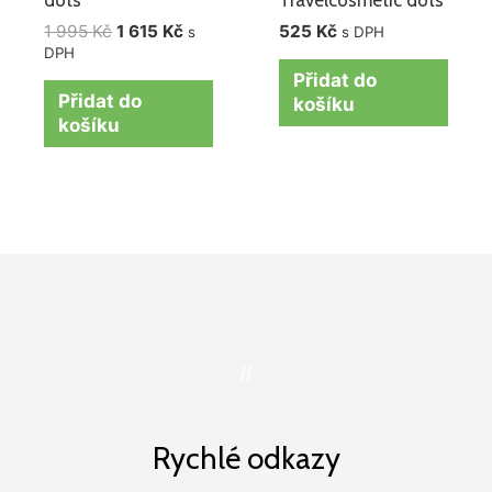
dots
Travelcosmetic dots
1 995
Kč
1 615
Kč
525
Kč
s
s DPH
DPH
Přidat do
Přidat do
košíku
košíku
//
Rychlé odkazy