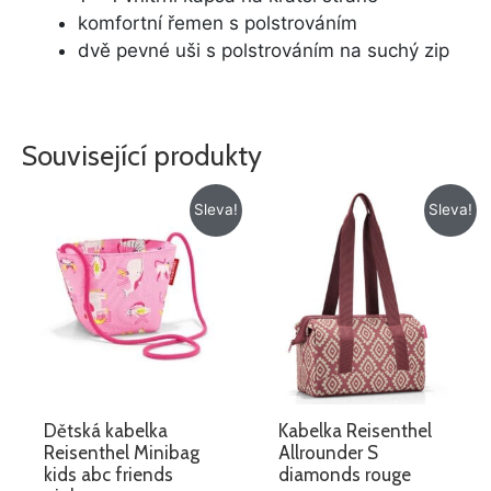
komfortní řemen s polstrováním
dvě pevné uši s polstrováním na suchý zip
Související produkty
Původní
Aktuální
Původní
Aktuální
Sleva!
Sleva!
cena
cena
cena
cena
byla:
je:
byla:
je:
259 Kč.
129 Kč.
479 Kč.
379 Kč.
Dětská kabelka
Kabelka Reisenthel
Reisenthel Minibag
Allrounder S
kids abc friends
diamonds rouge