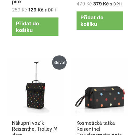
pink
479
Kč
379
Kč
s DPH
259
Kč
129
Kč
s DPH
Přidat do
Přidat do
košíku
košíku
Původní
Aktuální
Sleva!
cena
cena
byla:
je:
1
1
995 Kč.
615 Kč.
Nákupní vozík
Kosmetická taška
Reisenthel Trolley M
Reisenthel