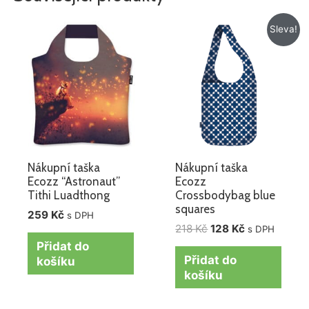
Původní
Aktuální
Sleva!
cena
cena
byla:
je:
218 Kč.
128 Kč.
Nákupní taška
Nákupní taška
Ecozz “Astronaut”
Ecozz
Tithi Luadthong
Crossbodybag blue
squares
259
Kč
s DPH
218
Kč
128
Kč
s DPH
Přidat do
Přidat do
košíku
košíku