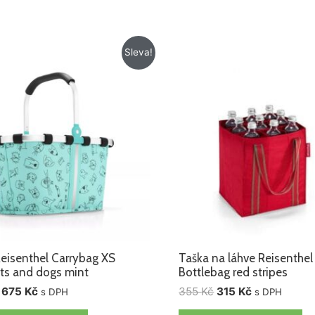
Původní
Aktuální
Původní
Aktuální
Sleva!
cena
cena
cena
cena
byla:
je:
byla:
je:
775 Kč.
675 Kč.
355 Kč.
315 Kč.
Reisenthel Carrybag XS
Taška na láhve Reisenthel
ats and dogs mint
Bottlebag red stripes
675
Kč
355
Kč
315
Kč
s DPH
s DPH