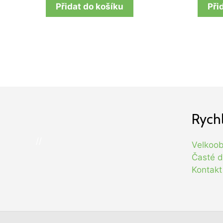
Přidat do košíku
Při
Rych
//
Velkoo
Časté d
Kontakt