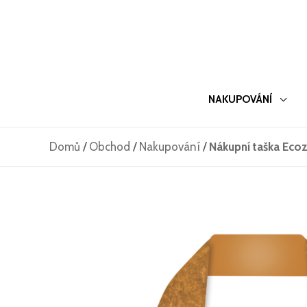
Přeskočit
na
obsah
NAKUPOVÁNÍ
Domů
/
Obchod
/
Nakupování
/
Nákupní taška Ecoz