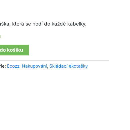
taška, která se hodí do každé kabelky.
m
 do košíku
rie:
Ecozz
,
Nakupování
,
Skládací ekotašky