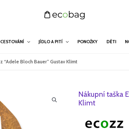
CESTOVÁNÍ
JÍDLO A PITÍ
PONOŽKY
DĚTI
N
z “Adele Bloch Bauer” Gustav Klimt
Nákupní taška E
Nákupní
taška
Klimt
Ecozz
"Adele
Bloch