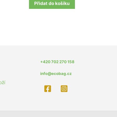
Přidat do košíku
+420 702 270 158
info@ecobag.cz
oží