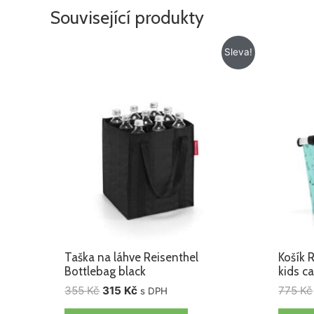
Související produkty
Původní
Aktuální
Sleva!
cena
cena
byla:
je:
355 Kč.
315 Kč.
Taška na láhve Reisenthel
Košík 
Bottlebag black
kids c
355
Kč
315
Kč
775
Kč
s DPH