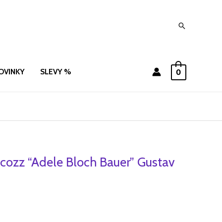
Hledat
OVINKY
SLEVY %
0
cozz “Adele Bloch Bauer” Gustav