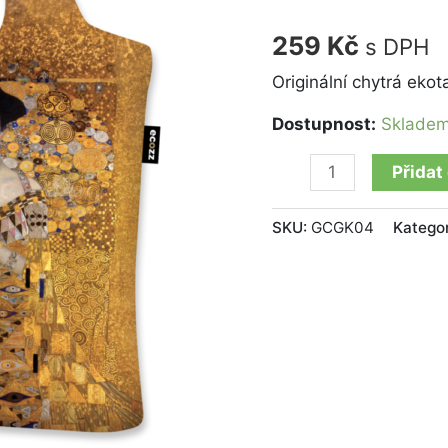
Bauer"
Gustav
259
Kč
s DPH
Klimt
množství
Originální chytrá eko
Dostupnost:
Sklade
Přidat
SKU:
GCGK04
Katego