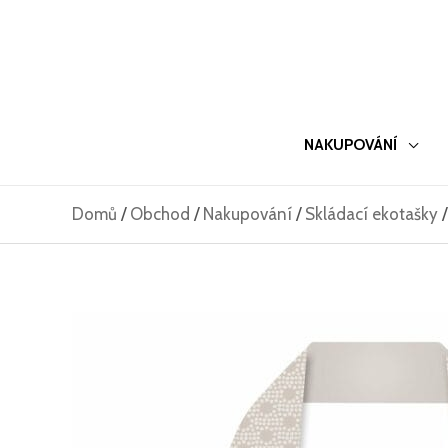
Přeskočit
na
obsah
NAKUPOVÁNÍ
Domů
/
Obchod
/
Nakupování
/
Skládací ekotašky