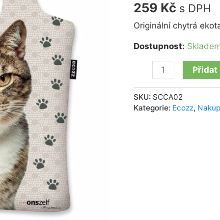
množství
259
Kč
s DPH
Originální chytrá eko
Dostupnost:
Sklade
Přidat
SKU:
SCCA02
Kategorie:
Ecozz
,
Nakup