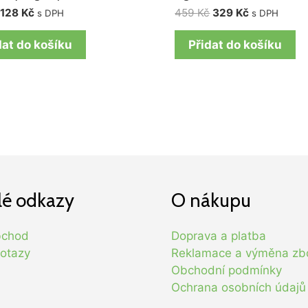
128
Kč
459
Kč
329
Kč
s DPH
s DPH
dat do košíku
Přidat do košíku
lé odkazy
O nákupu
bchod
Doprava a platba
otazy
Reklamace a výměna zb
Obchodní podmínky
Ochrana osobních údajů