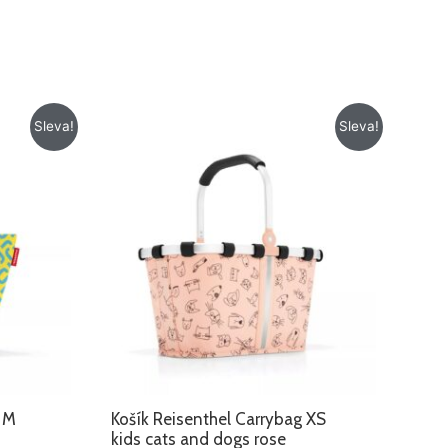
Původní
Aktuální
Sleva!
Sleva!
cena
cena
byla:
je:
775 Kč.
675 Kč.
r M
Košík Reisenthel Carrybag XS
kids cats and dogs rose