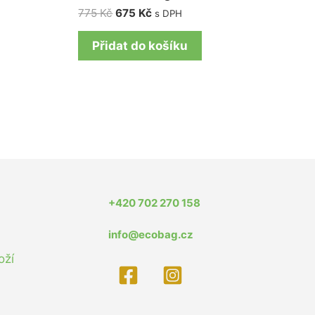
775
Kč
675
Kč
s DPH
Přidat do košíku
+420 702 270 158
info@ecobag.cz
oží