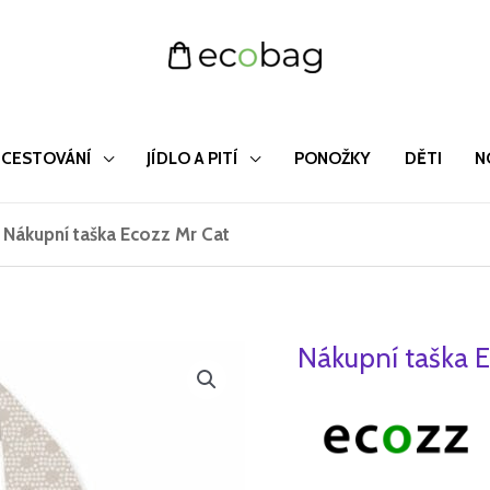
CESTOVÁNÍ
JÍDLO A PITÍ
PONOŽKY
DĚTI
N
/
Nákupní taška Ecozz Mr Cat
Nákupní taška E
Nákupní
taška
Ecozz
Mr
Cat