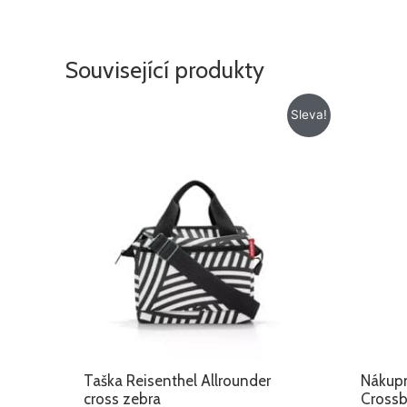
Související produkty
Původní
Aktuální
Sleva!
cena
cena
byla:
je:
779 Kč.
665 Kč.
Taška Reisenthel Allrounder
Nákupn
cross zebra
Crossb