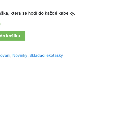
taška, která se hodí do každé kabelky.
m
 do košíku
ování
,
Novinky
,
Skládací ekotašky