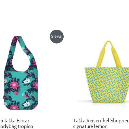
Původní
Aktuální
Původní
Aktuální
Sleva!
cena
cena
cena
cena
byla:
je:
byla:
je:
218 Kč.
128 Kč.
459 Kč.
329 Kč.
í taška Ecozz
Taška Reisenthel Shoppe
odybag tropico
signature lemon