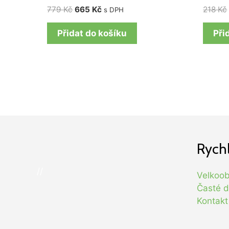
779
Kč
665
Kč
218
Kč
s DPH
Přidat do košíku
Při
Rych
//
Velkoo
Časté d
Kontakt